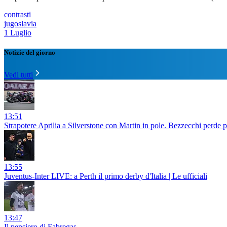
contrasti
jugoslavia
1 Luglio
Notizie del giorno
Vedi tutti
13:51
Strapotere Aprilia a Silverstone con Martin in pole. Bezzecchi perde 
13:55
Juventus-Inter LIVE: a Perth il primo derby d'Italia | Le ufficiali
13:47
Il pensiero di Fabregas