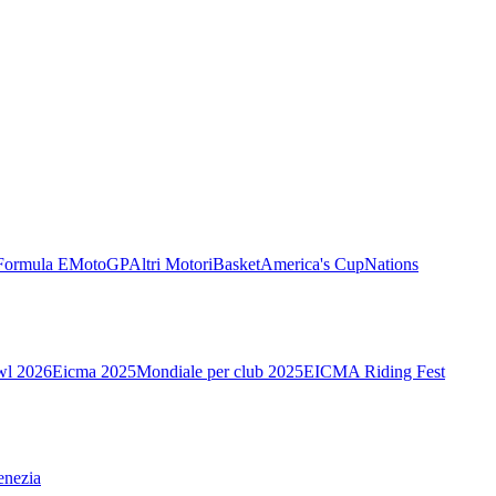
Formula E
MotoGP
Altri Motori
Basket
America's Cup
Nations
wl 2026
Eicma 2025
Mondiale per club 2025
EICMA Riding Fest
enezia