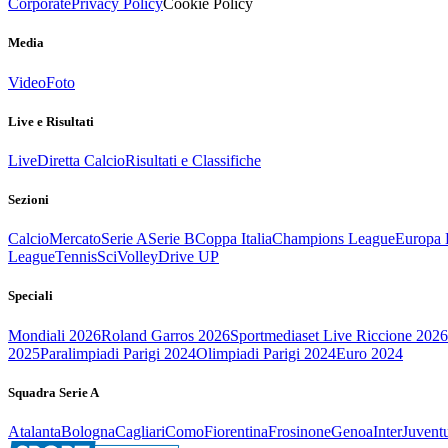
Corporate
Privacy Policy
Cookie Policy
Media
Video
Foto
Live e Risultati
Live
Diretta Calcio
Risultati e Classifiche
Sezioni
Calcio
Mercato
Serie A
Serie B
Coppa Italia
Champions League
Europa 
League
Tennis
Sci
Volley
Drive UP
Speciali
Mondiali 2026
Roland Garros 2026
Sportmediaset Live Riccione 2026
2025
Paralimpiadi Parigi 2024
Olimpiadi Parigi 2024
Euro 2024
Squadra Serie A
Atalanta
Bologna
Cagliari
Como
Fiorentina
Frosinone
Genoa
Inter
Juvent