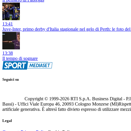
13:41
Juve-Inter, primo derby d'Italia stagionale nel gelo di Perth: le foto de
13:38
Il tempo di sognare
Seguici su
Copyright © 1999-
2026
RTI S.p.A. Business Digital - P.I
Bassi) - Uffici Viale Europa 46, 20093 Cologno Monzese (MI)
Rispett
artificiale generativa. È altresì fatto divieto espresso di utilizzare mez
Legal