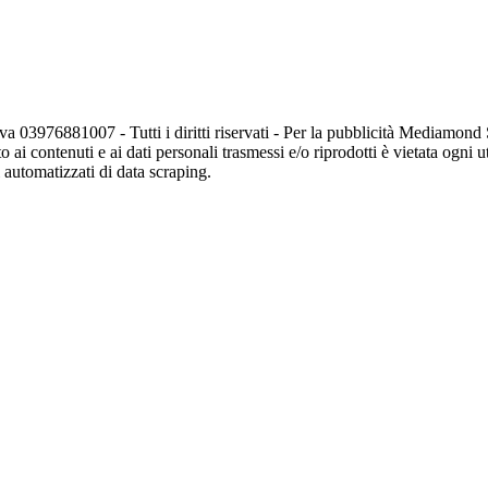
va 03976881007 - Tutti i diritti riservati - Per la pubblicità Mediamon
o ai contenuti e ai dati personali trasmessi e/o riprodotti è vietata ogni 
zi automatizzati di data scraping.