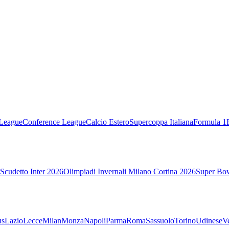
League
Conference League
Calcio Estero
Supercoppa Italiana
Formula 1
Scudetto Inter 2026
Olimpiadi Invernali Milano Cortina 2026
Super Bo
us
Lazio
Lecce
Milan
Monza
Napoli
Parma
Roma
Sassuolo
Torino
Udinese
V