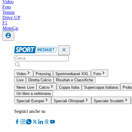
Video
Foto
Tennis
Drive UP
F1
MotoGp
Video
Pressing
Sportmediaset XXL
Foto
Live
Diretta Calcio
Risultati e Classifiche
News Live
Calcio
Coppa Italia
Supercoppa Italiana
Proba
Un libro a settimana
Speciali Europei
Speciali Olimpiadi
Speciale Scudetti
Seguici anche su