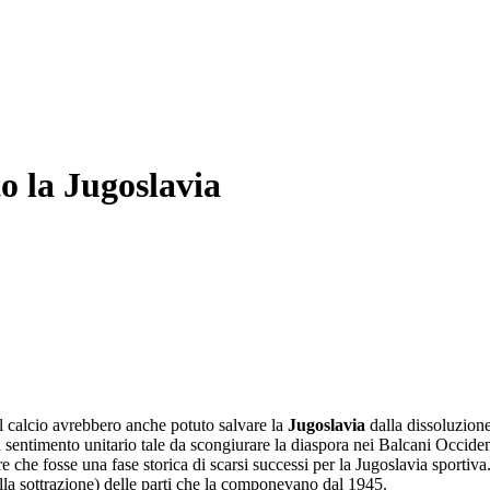
o la Jugoslavia
 al calcio avrebbero anche potuto salvare la
Jugoslavia
dalla dissoluzione
n sentimento unitario tale da scongiurare la diaspora nei Balcani Occiden
re che fosse una fase storica di scarsi successi per la Jugoslavia sportiv
lla sottrazione) delle parti che la componevano dal 1945.