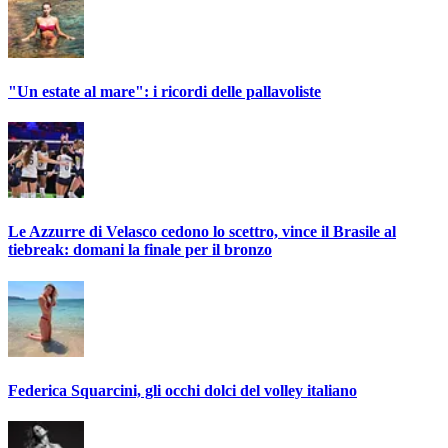
"Un estate al mare": i ricordi delle pallavoliste
Le Azzurre di Velasco cedono lo scettro, vince il Brasile al
tiebreak: domani la finale per il bronzo
Federica Squarcini, gli occhi dolci del volley italiano