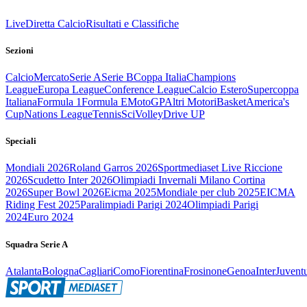
Live
Diretta Calcio
Risultati e Classifiche
Sezioni
Calcio
Mercato
Serie A
Serie B
Coppa Italia
Champions
League
Europa League
Conference League
Calcio Estero
Supercoppa
Italiana
Formula 1
Formula E
MotoGP
Altri Motori
Basket
America's
Cup
Nations League
Tennis
Sci
Volley
Drive UP
Speciali
Mondiali 2026
Roland Garros 2026
Sportmediaset Live Riccione
2026
Scudetto Inter 2026
Olimpiadi Invernali Milano Cortina
2026
Super Bowl 2026
Eicma 2025
Mondiale per club 2025
EICMA
Riding Fest 2025
Paralimpiadi Parigi 2024
Olimpiadi Parigi
2024
Euro 2024
Squadra Serie A
Atalanta
Bologna
Cagliari
Como
Fiorentina
Frosinone
Genoa
Inter
Juvent