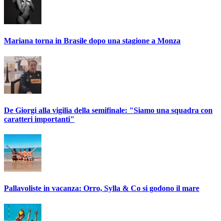
Mariana torna in Brasile dopo una stagione a Monza
De Giorgi alla vigilia della semifinale: "Siamo una squadra con
caratteri importanti"
Pallavoliste in vacanza: Orro, Sylla & Co si godono il mare