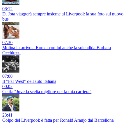
08:12
D. Jota viaggerà sempre insieme al Liverpool: la sua foto sul nuovo
bus
07:30
Molina in arrivo a Roma: con lui anche la splendida Barbara
Occhiuzzi
07:00
Il "Far West" dell'auto italiana
00:02
Celik: "Juve la scelta migliore per la mia carriera"
23:41
Colpo del Liverpool: è fatta per Ronald Araujo dal Barcellona