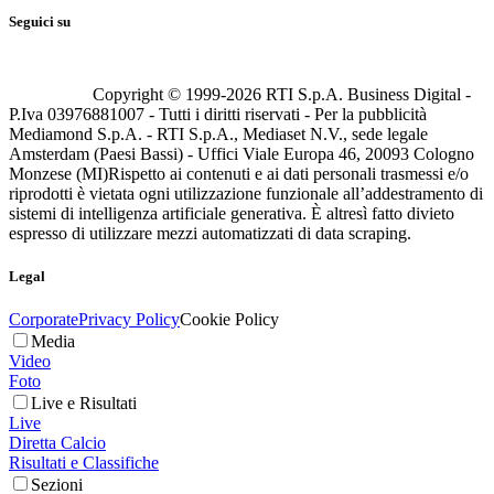
Seguici su
Copyright © 1999-
2026
RTI S.p.A. Business Digital -
P.Iva 03976881007 - Tutti i diritti riservati - Per la pubblicità
Mediamond S.p.A. - RTI S.p.A., Mediaset N.V., sede legale
Amsterdam (Paesi Bassi) - Uffici Viale Europa 46, 20093 Cologno
Monzese (MI)
Rispetto ai contenuti e ai dati personali trasmessi e/o
riprodotti è vietata ogni utilizzazione funzionale all’addestramento di
sistemi di intelligenza artificiale generativa. È altresì fatto divieto
espresso di utilizzare mezzi automatizzati di data scraping.
Legal
Corporate
Privacy Policy
Cookie Policy
Media
Video
Foto
Live e Risultati
Live
Diretta Calcio
Risultati e Classifiche
Sezioni