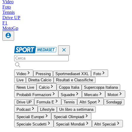
Video
Foto
Tennis
Drive UP
F1
MotoGp
Video
Pressing
Sportmediaset XXL
Foto
Live
Diretta Calcio
Risultati e Classifiche
News Live
Calcio
Coppa Italia
Supercoppa Italiana
Probabili Formazioni
Squadre
Mercato
Motori
Drive UP
Formula E
Tennis
Altri Sport
Sondaggi
Podcast
Lifestyle
Un libro a settimana
Speciali Europei
Speciali Olimpiadi
Speciale Scudetti
Speciali Mondiali
Altri Speciali