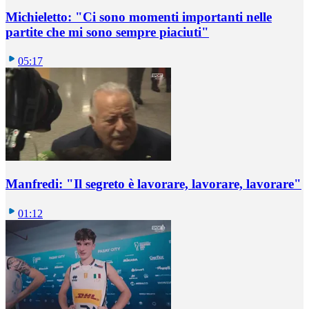
Michieletto: "Ci sono momenti importanti nelle
partite che mi sono sempre piaciuti"
05:17
Manfredi: "Il segreto è lavorare, lavorare, lavorare"
01:12