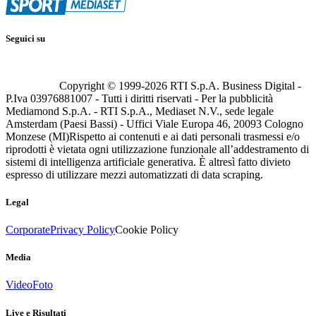
Seguici su
Copyright © 1999-
2026
RTI S.p.A. Business Digital -
P.Iva 03976881007 - Tutti i diritti riservati - Per la pubblicità
Mediamond S.p.A. - RTI S.p.A., Mediaset N.V., sede legale
Amsterdam (Paesi Bassi) - Uffici Viale Europa 46, 20093 Cologno
Monzese (MI)
Rispetto ai contenuti e ai dati personali trasmessi e/o
riprodotti è vietata ogni utilizzazione funzionale all’addestramento di
sistemi di intelligenza artificiale generativa. È altresì fatto divieto
espresso di utilizzare mezzi automatizzati di data scraping.
Legal
Corporate
Privacy Policy
Cookie Policy
Media
Video
Foto
Live e Risultati