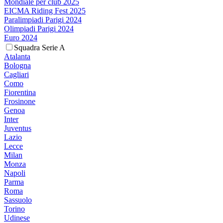
Mondiale per club 2025
EICMA Riding Fest 2025
Paralimpiadi Parigi 2024
Olimpiadi Parigi 2024
Euro 2024
Squadra Serie A
Atalanta
Bologna
Cagliari
Como
Fiorentina
Frosinone
Genoa
Inter
Juventus
Lazio
Lecce
Milan
Monza
Napoli
Parma
Roma
Sassuolo
Torino
Udinese