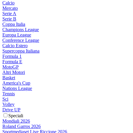
Calcio
Mercato
Serie A
Serie B
Coppa Italia
Champions League
Europa League
Conference League
Calcio Estero
Supercoppa Italiana
Formula 1
Formula E
MotoGP
Altri Motori
Basket
America's Cup
Nations League
Tennis
Sci
Volley
Drive UP
Speciali
Mondiali 2026
Roland Garros 2026
Sportmediaset Live Riccione 2026