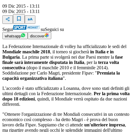
09 Dic 2015 - 13:11
09 Dic 2015 - 13:11
Segui
su
Seguici su
whatsapp
discover
La Federazione Internazionale di volley ha ufficializzato le sedi del
Mondiale maschile 2018
, il torneo si giocherà
in Italia e in
Bulgaria
. La prima parte si svolgerà nei due Paesi mentre la
fase
finale sarà interamente disputata in Italia
, per la
terza volta
consecutiva
(dopo il maschile 2010 e il femminile 2014).
Soddisfazione per Carlo Magri, presidente Fipav: "
Premiata la
capacità organizzativa italiana
".
L'accordo è stato ufficializzato a Losanna, dove sono stati definiti gli
ultimi dettagli con la Federazione Internazionale.
Per la prima volta
dopo 18 edizioni
, quindi, il Mondiale verrà ospitato da due nazioni
differenti.
"Ottenere l'organizzazione di tre Mondiali consecutivi in un contesto
economico così complesso - ha detto Magri - è prova del buon
lavoro della Fipav. Sappiamo che ci attende
un'ulteriore impresa
,
ma ripartire avendo negli occhi le splendide immagini dell'ultimo