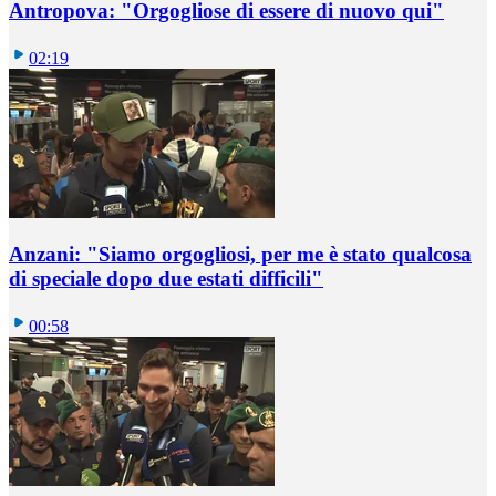
Antropova: "Orgogliose di essere di nuovo qui"
02:19
Anzani: "Siamo orgogliosi, per me è stato qualcosa
di speciale dopo due estati difficili"
00:58