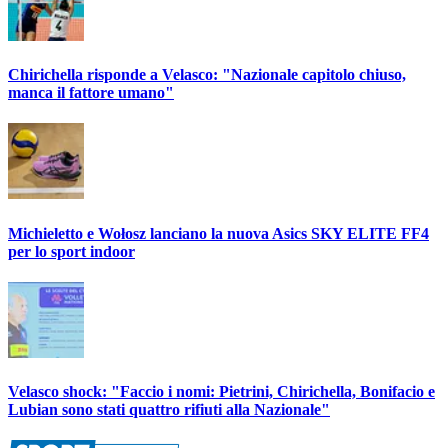
Chirichella risponde a Velasco: "Nazionale capitolo chiuso,
manca il fattore umano"
Michieletto e Wołosz lanciano la nuova Asics SKY ELITE FF4
per lo sport indoor
Velasco shock: "Faccio i nomi: Pietrini, Chirichella, Bonifacio e
Lubian sono stati quattro rifiuti alla Nazionale"