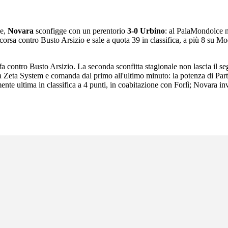
le,
Novara
sconfigge con un perentorio
3-0 Urbino
: al PalaMondolce no
scorsa contro Busto Arsizio e sale a quota 39 in classifica, a più 8 su M
fa contro Busto Arsizio. La seconda sconfitta stagionale non lascia il s
la Zeta System e comanda dal primo all'ultimo minuto: la potenza di Parte
nte ultima in classifica a 4 punti, in coabitazione con Forlì; Novara inv