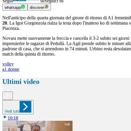
Segui
su
Seguici su
whatsapp
discover
Nell'anticipo della quarta giornata del girone di ritorno di A1 femmini
20
. La Igor Gorgonzola rialza la testa dopo l'inatteso ko di settimana 
Piacenza.
Novara mette nuovamente la freccia e cancella il 3-2 subito sei giorni 
impensierire le ragazze di Pedullà. La Agil prende subito le misure al
padrone di casa, che si arrendono in 74 minuti. Urbino resta desolatame
match della quinta di ritorno.
volley
a1 donne
Ultimi video
Vedi tutti
10:18