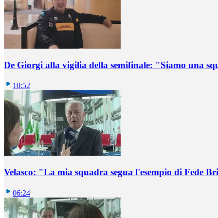
De Giorgi alla vigilia della semifinale: "Siamo una s
10:52
Velasco: "La mia squadra segua l'esempio di Fede B
06:24