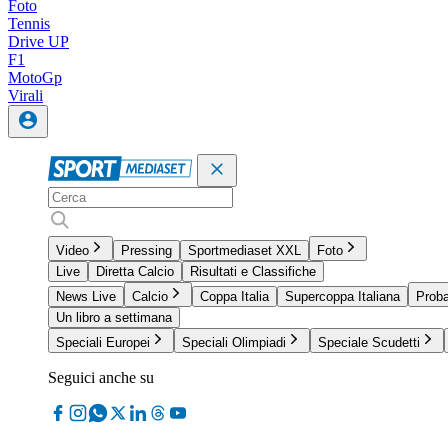
Foto
Tennis
Drive UP
F1
MotoGp
Virali
Video
Pressing
Sportmediaset XXL
Foto
Live
Diretta Calcio
Risultati e Classifiche
News Live
Calcio
Coppa Italia
Supercoppa Italiana
Proba
Un libro a settimana
Speciali Europei
Speciali Olimpiadi
Speciale Scudetti
Seguici anche su