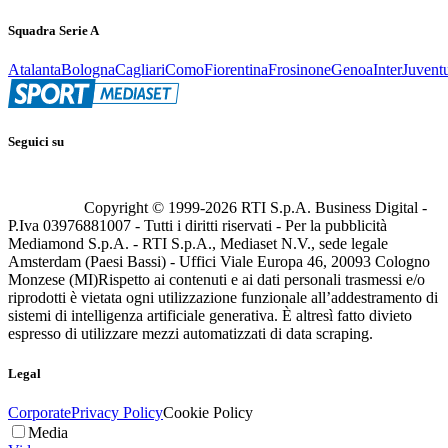
Squadra Serie A
Atalanta
Bologna
Cagliari
Como
Fiorentina
Frosinone
Genoa
Inter
Juvent
Seguici su
Copyright © 1999-
2026
RTI S.p.A. Business Digital -
P.Iva 03976881007 - Tutti i diritti riservati - Per la pubblicità
Mediamond S.p.A. - RTI S.p.A., Mediaset N.V., sede legale
Amsterdam (Paesi Bassi) - Uffici Viale Europa 46, 20093 Cologno
Monzese (MI)
Rispetto ai contenuti e ai dati personali trasmessi e/o
riprodotti è vietata ogni utilizzazione funzionale all’addestramento di
sistemi di intelligenza artificiale generativa. È altresì fatto divieto
espresso di utilizzare mezzi automatizzati di data scraping.
Legal
Corporate
Privacy Policy
Cookie Policy
Media