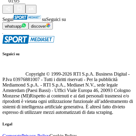
01:05
Segui
su
Seguici su
whatsapp
discover
Seguici su
Copyright © 1999-
2026
RTI S.p.A. Business Digital -
P.Iva 03976881007 - Tutti i diritti riservati - Per la pubblicità
Mediamond S.p.A. - RTI S.p.A., Mediaset N.V., sede legale
Amsterdam (Paesi Bassi) - Uffici Viale Europa 46, 20093 Cologno
Monzese (MI)
Rispetto ai contenuti e ai dati personali trasmessi e/o
riprodotti è vietata ogni utilizzazione funzionale all’addestramento di
sistemi di intelligenza artificiale generativa. È altresì fatto divieto
espresso di utilizzare mezzi automatizzati di data scraping.
Legal
Corporate
Privacy Policy
Cookie Policy