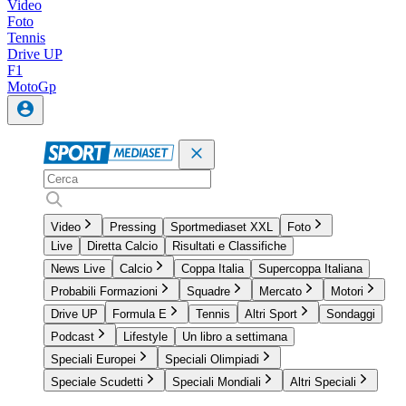
Video
Foto
Tennis
Drive UP
F1
MotoGp
Video
Pressing
Sportmediaset XXL
Foto
Live
Diretta Calcio
Risultati e Classifiche
News Live
Calcio
Coppa Italia
Supercoppa Italiana
Probabili Formazioni
Squadre
Mercato
Motori
Drive UP
Formula E
Tennis
Altri Sport
Sondaggi
Podcast
Lifestyle
Un libro a settimana
Speciali Europei
Speciali Olimpiadi
Speciale Scudetti
Speciali Mondiali
Altri Speciali