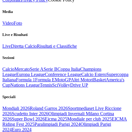
Media
Video
Foto
Live e Risultati
Live
Diretta Calcio
Risultati e Classifiche
Sezioni
Calcio
Mercato
Serie A
Serie B
Coppa Italia
Champions
League
Europa League
Conference League
Calcio Estero
Supercoppa
Italiana
Formula 1
Formula E
MotoGP
Altri Motori
Basket
America's
Cup
Nations League
Tennis
Sci
Volley
Drive UP
Speciali
Mondiali 2026
Roland Garros 2026
Sportmediaset Live Riccione
2026
Scudetto Inter 2026
Olimpiadi Invernali Milano Cortina
2026
Super Bowl 2026
Eicma 2025
Mondiale per club 2025
EICMA
Riding Fest 2025
Paralimpiadi Parigi 2024
Olimpiadi Parigi
2024
Euro 2024