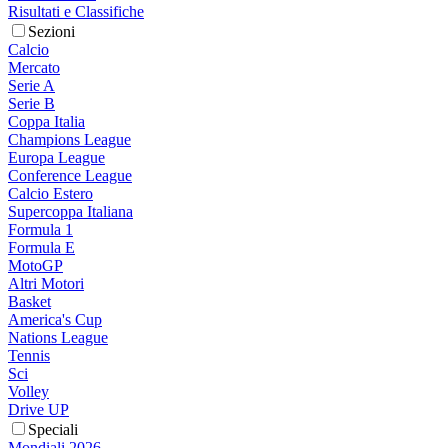
Risultati e Classifiche
Sezioni
Calcio
Mercato
Serie A
Serie B
Coppa Italia
Champions League
Europa League
Conference League
Calcio Estero
Supercoppa Italiana
Formula 1
Formula E
MotoGP
Altri Motori
Basket
America's Cup
Nations League
Tennis
Sci
Volley
Drive UP
Speciali
Mondiali 2026