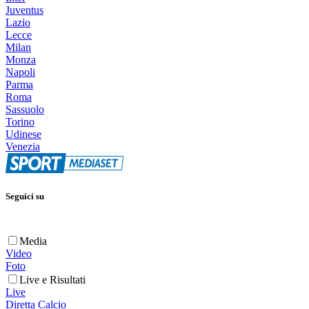
Juventus
Lazio
Lecce
Milan
Monza
Napoli
Parma
Roma
Sassuolo
Torino
Udinese
Venezia
Seguici su
Media
Video
Foto
Live e Risultati
Live
Diretta Calcio