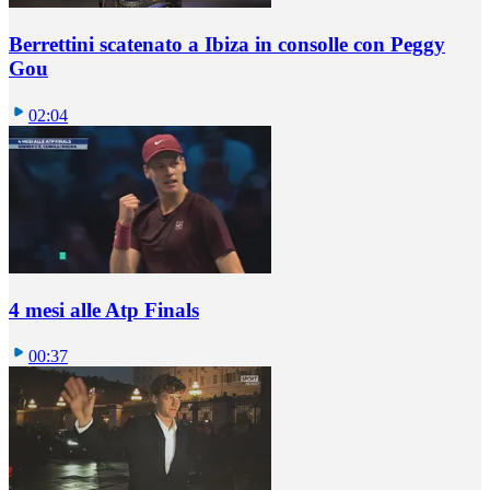
Berrettini scatenato a Ibiza in consolle con Peggy
Gou
02:04
4 mesi alle Atp Finals
00:37