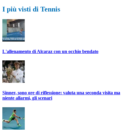
I più visti di Tennis
L'allenamento di Alcaraz con un occhio bendato
Sinner, sono ore di riflessione: valuta una seconda visita ma
niente allarmi, gli scenari