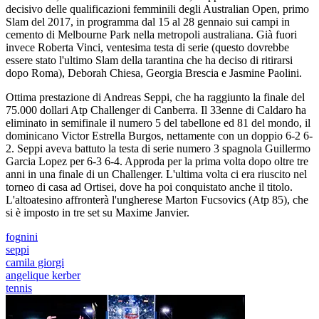
decisivo delle qualificazioni femminili degli Australian Open, primo
Slam del 2017, in programma dal 15 al 28 gennaio sui campi in
cemento di Melbourne Park nella metropoli australiana. Già fuori
invece Roberta Vinci, ventesima testa di serie (questo dovrebbe
essere stato l'ultimo Slam della tarantina che ha deciso di ritirarsi
dopo Roma), Deborah Chiesa, Georgia Brescia e Jasmine Paolini.
Ottima prestazione di Andreas Seppi, che ha raggiunto la finale del
75.000 dollari Atp Challenger di Canberra. Il 33enne di Caldaro ha
eliminato in semifinale il numero 5 del tabellone ed 81 del mondo, il
dominicano Victor Estrella Burgos, nettamente con un doppio 6-2 6-
2. Seppi aveva battuto la testa di serie numero 3 spagnola Guillermo
Garcia Lopez per 6-3 6-4. Approda per la prima volta dopo oltre tre
anni in una finale di un Challenger. L'ultima volta ci era riuscito nel
torneo di casa ad Ortisei, dove ha poi conquistato anche il titolo.
L'altoatesino affronterà l'ungherese Marton Fucsovics (Atp 85), che
si è imposto in tre set su Maxime Janvier.
fognini
seppi
camila giorgi
angelique kerber
tennis