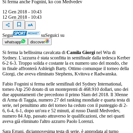
Si ferma anche Fognini, ko con Medvedev
12 Gen 2018 - 10:43
12 Gen 2018 - 10:43
Segui
su
Seguici su
whatsapp
discover
Si ferma la bellissima cavalcata di
Camila Giorgi
nel Wta di
Sydney. L'azzurra è stata sconfitta in semifinale dalla tedesca Kerber
6-2 6-3. Troppo solida e costante la ex numero uno del mondo, che
in finale affronterà Ashleigh Barty. Ottimo comunque il torneo della
Giorgi, che aveva eliminato Stephens, Kvitova e Radwanska.
Fabio Fognini si ferma nelle semifinali del Sydney International,
torneo Atp 250 dotato di un montepremi di 468.910 dollari, uno dei
due appuntamenti che precedono il primo Slam del 2018. Il 30enne
di Arma di Taggia, numero 27 del ranking mondiale e quarta testa di
serie, nel penultimo atto del torneo ha ceduto con il punteggio di 2-
6, 6-4, 6-1, dopo un'ora e 52 minuti, al russo Daniil Medvedev,
numero 84 Atp, passato attraverso le qualificazioni, che nei quarti
aveva già eliminato l'altro azzurro Paolo Lorenzi.
Sara Errani, diciannovesima testa di serie, è approdata al turno