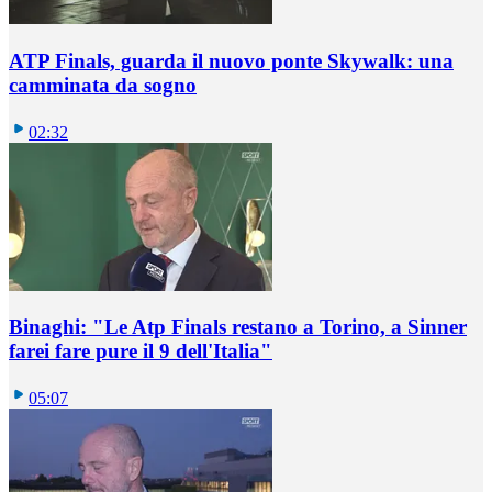
ATP Finals, guarda il nuovo ponte Skywalk: una
camminata da sogno
02:32
Binaghi: "Le Atp Finals restano a Torino, a Sinner
farei fare pure il 9 dell'Italia"
05:07