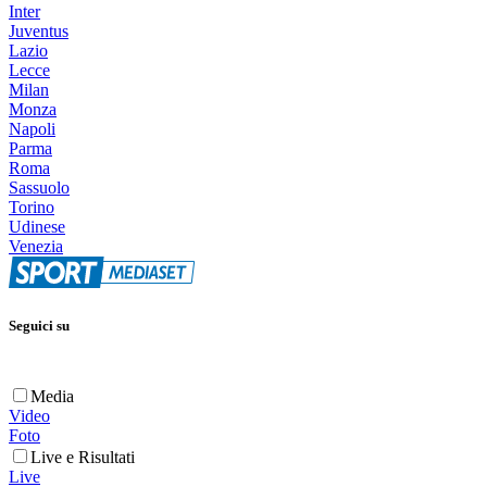
Inter
Juventus
Lazio
Lecce
Milan
Monza
Napoli
Parma
Roma
Sassuolo
Torino
Udinese
Venezia
Seguici su
Media
Video
Foto
Live e Risultati
Live