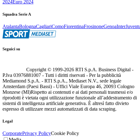
2024
Euro 2024
Squadra Serie A
Atalanta
Bologna
Cagliari
Como
Fiorentina
Frosinone
Genoa
Inter
Juvent
Seguici su
Copyright © 1999-
2026
RTI S.p.A. Business Digital -
P.Iva 03976881007 - Tutti i diritti riservati - Per la pubblicità
Mediamond S.p.A. - RTI S.p.A., Mediaset N.V., sede legale
Amsterdam (Paesi Bassi) - Uffici Viale Europa 46, 20093 Cologno
Monzese (MI)
Rispetto ai contenuti e ai dati personali trasmessi e/o
riprodotti è vietata ogni utilizzazione funzionale all’addestramento di
sistemi di intelligenza artificiale generativa. È altresì fatto divieto
espresso di utilizzare mezzi automatizzati di data scraping.
Legal
Corporate
Privacy Policy
Cookie Policy
Media