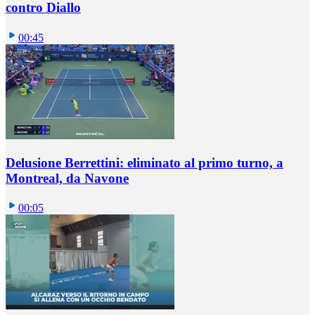
contro Diallo
00:45
Delusione Berrettini: eliminato al primo turno, a
Montreal, da Navone
00:05