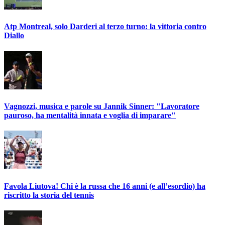
Atp Montreal, solo Darderi al terzo turno: la vittoria contro
Diallo
Vagnozzi, musica e parole su Jannik Sinner: "Lavoratore
pauroso, ha mentalità innata e voglia di imparare"
Favola Liutova! Chi è la russa che 16 anni (e all’esordio) ha
riscritto la storia del tennis