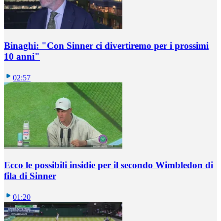
Binaghi: "Con Sinner ci divertiremo per i prossimi
10 anni"
02:57
Ecco le possibili insidie per il secondo Wimbledon di
fila di Sinner
01:20