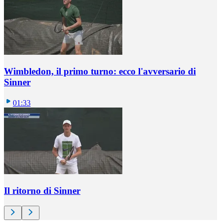
Wimbledon, il primo turno: ecco l'avversario di
Sinner
01:33
Il ritorno di Sinner