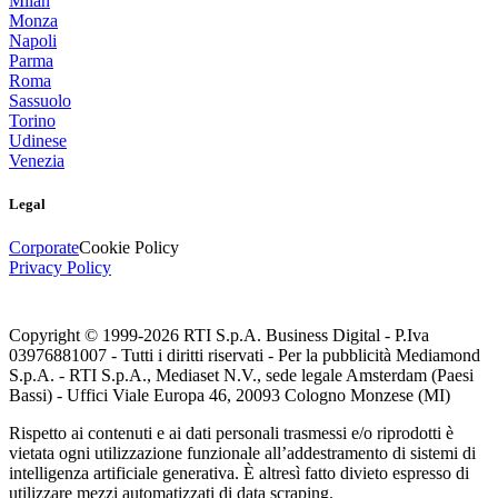
Milan
Monza
Napoli
Parma
Roma
Sassuolo
Torino
Udinese
Venezia
Legal
Corporate
Cookie Policy
Privacy Policy
Copyright © 1999-
2026
RTI S.p.A. Business Digital - P.Iva
03976881007 - Tutti i diritti riservati - Per la pubblicità Mediamond
S.p.A. - RTI S.p.A., Mediaset N.V., sede legale Amsterdam (Paesi
Bassi) - Uffici Viale Europa 46, 20093 Cologno Monzese (MI)
Rispetto ai contenuti e ai dati personali trasmessi e/o riprodotti è
vietata ogni utilizzazione funzionale all’addestramento di sistemi di
intelligenza artificiale generativa. È altresì fatto divieto espresso di
utilizzare mezzi automatizzati di data scraping.