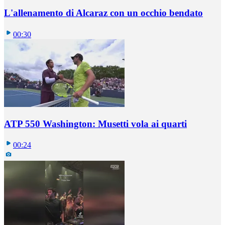
L'allenamento di Alcaraz con un occhio bendato
00:30
ATP 550 Washington: Musetti vola ai quarti
00:24