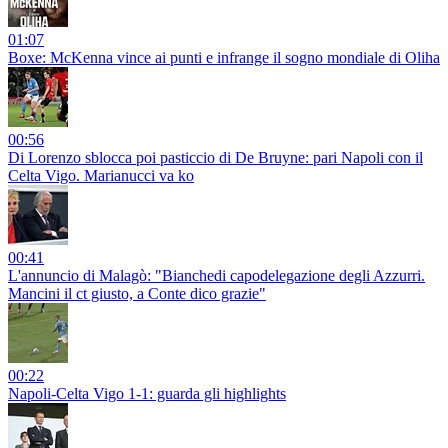
01:07
Boxe: McKenna vince ai punti e infrange il sogno mondiale di Oliha
00:56
Di Lorenzo sblocca poi pasticcio di De Bruyne: pari Napoli con il
Celta Vigo. Marianucci va ko
00:41
L'annuncio di Malagò: "Bianchedi capodelegazione degli Azzurri.
Mancini il ct giusto, a Conte dico grazie"
00:22
Napoli-Celta Vigo 1-1: guarda gli highlights