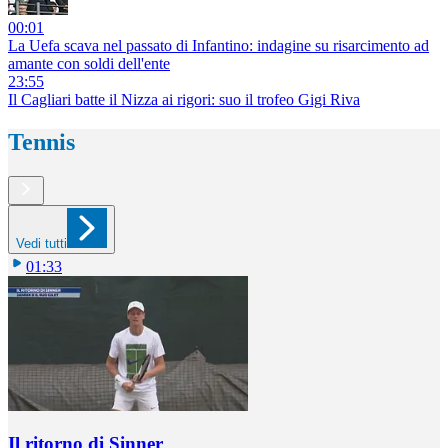
00:01
La Uefa scava nel passato di Infantino: indagine su risarcimento ad
amante con soldi dell'ente
23:55
Il Cagliari batte il Nizza ai rigori: suo il trofeo Gigi Riva
Tennis
Vedi tutti
01:33
Il ritorno di Sinner