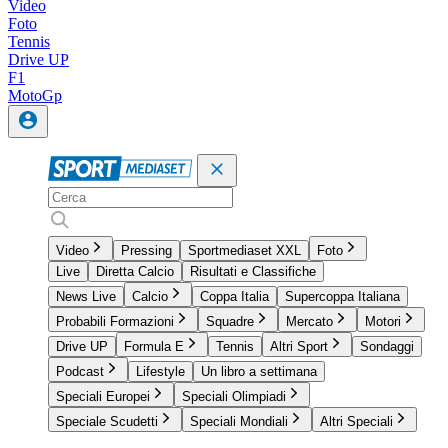
Video
Foto
Tennis
Drive UP
F1
MotoGp
Video
Pressing
Sportmediaset XXL
Foto
Live
Diretta Calcio
Risultati e Classifiche
News Live
Calcio
Coppa Italia
Supercoppa Italiana
Probabili Formazioni
Squadre
Mercato
Motori
Drive UP
Formula E
Tennis
Altri Sport
Sondaggi
Podcast
Lifestyle
Un libro a settimana
Speciali Europei
Speciali Olimpiadi
Speciale Scudetti
Speciali Mondiali
Altri Speciali