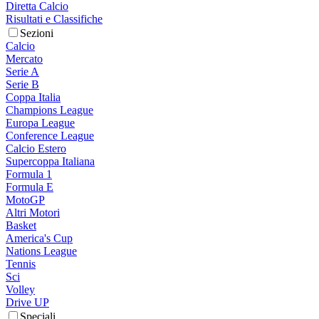
Diretta Calcio
Risultati e Classifiche
Sezioni
Calcio
Mercato
Serie A
Serie B
Coppa Italia
Champions League
Europa League
Conference League
Calcio Estero
Supercoppa Italiana
Formula 1
Formula E
MotoGP
Altri Motori
Basket
America's Cup
Nations League
Tennis
Sci
Volley
Drive UP
Speciali