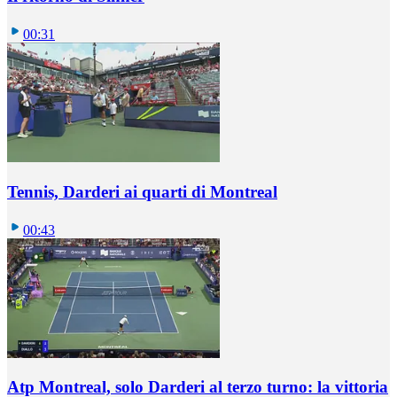
00:31
Tennis, Darderi ai quarti di Montreal
00:43
Atp Montreal, solo Darderi al terzo turno: la vittoria