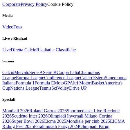
Corporate
Privacy Policy
Cookie Policy
Media
Video
Foto
Live e Risultati
Live
Diretta Calcio
Risultati e Classifiche
Sezioni
Calcio
Mercato
Serie A
Serie B
Coppa Italia
Champions
League
Europa League
Conference League
Calcio Estero
Supercoppa
Italiana
Formula 1
Formula E
MotoGP
Altri Motori
Basket
America's
Cup
Nations League
Tennis
Sci
Volley
Drive UP
Speciali
Mondiali 2026
Roland Garros 2026
Sportmediaset Live Riccione
2026
Scudetto Inter 2026
Olimpiadi Invernali Milano Cortina
2026
Super Bowl 2026
Eicma 2025
Mondiale per club 2025
EICMA
Riding Fest 2025
Paralimpiadi Parigi 2024
Olimpiadi Parigi