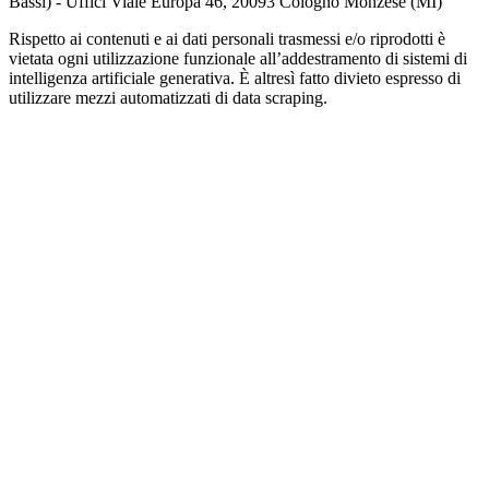
Bassi) - Uffici Viale Europa 46, 20093 Cologno Monzese (MI)
Rispetto ai contenuti e ai dati personali trasmessi e/o riprodotti è
vietata ogni utilizzazione funzionale all’addestramento di sistemi di
intelligenza artificiale generativa. È altresì fatto divieto espresso di
utilizzare mezzi automatizzati di data scraping.