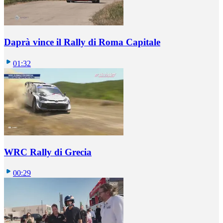
Daprà vince il Rally di Roma Capitale
01:32
WRC Rally di Grecia
00:29