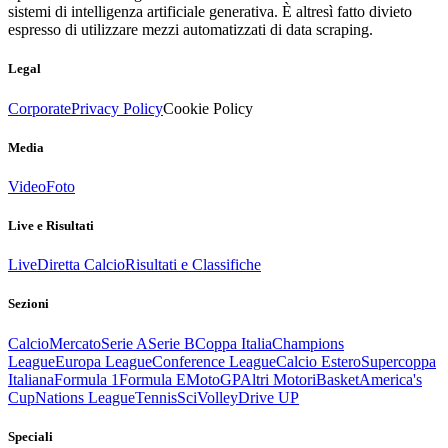
sistemi di intelligenza artificiale generativa. È altresì fatto divieto
espresso di utilizzare mezzi automatizzati di data scraping.
Legal
Corporate
Privacy Policy
Cookie Policy
Media
Video
Foto
Live e Risultati
Live
Diretta Calcio
Risultati e Classifiche
Sezioni
Calcio
Mercato
Serie A
Serie B
Coppa Italia
Champions
League
Europa League
Conference League
Calcio Estero
Supercoppa
Italiana
Formula 1
Formula E
MotoGP
Altri Motori
Basket
America's
Cup
Nations League
Tennis
Sci
Volley
Drive UP
Speciali