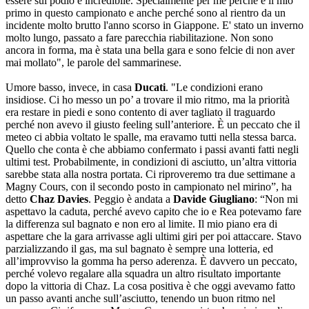
essere sul podio è incredibile. Specialmente per me perché è il mio
primo in questo campionato e anche perché sono al rientro da un
incidente molto brutto l'anno scorso in Giappone. E' stato un inverno
molto lungo, passato a fare parecchia riabilitazione. Non sono
ancora in forma, ma è stata una bella gara e sono felcie di non aver
mai mollato", le parole del sammarinese.
Umore basso, invece, in casa
Ducati
. "Le condizioni erano
insidiose. Ci ho messo un po’ a trovare il mio ritmo, ma la priorità
era restare in piedi e sono contento di aver tagliato il traguardo
perché non avevo il giusto feeling sull’anteriore. È un peccato che il
meteo ci abbia voltato le spalle, ma eravamo tutti nella stessa barca.
Quello che conta è che abbiamo confermato i passi avanti fatti negli
ultimi test. Probabilmente, in condizioni di asciutto, un’altra vittoria
sarebbe stata alla nostra portata. Ci riproveremo tra due settimane a
Magny Cours, con il secondo posto in campionato nel mirino”, ha
detto
Chaz Davies
. Peggio è andata a
Davide Giugliano
: “Non mi
aspettavo la caduta, perché avevo capito che io e Rea potevamo fare
la differenza sul bagnato e non ero al limite. Il mio piano era di
aspettare che la gara arrivasse agli ultimi giri per poi attaccare. Stavo
parzializzando il gas, ma sul bagnato è sempre una lotteria, ed
all’improvviso la gomma ha perso aderenza. È davvero un peccato,
perché volevo regalare alla squadra un altro risultato importante
dopo la vittoria di Chaz. La cosa positiva è che oggi avevamo fatto
un passo avanti anche sull’asciutto, tenendo un buon ritmo nel