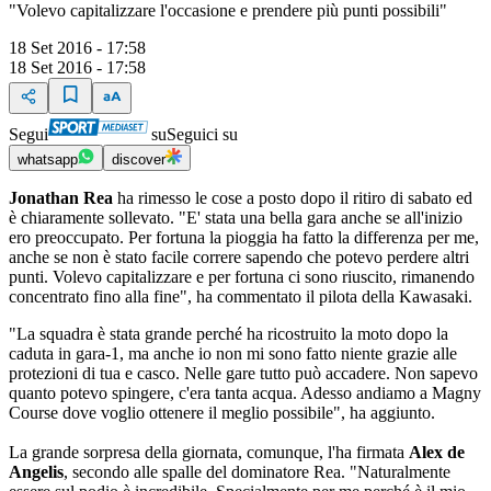
"Volevo capitalizzare l'occasione e prendere più punti possibili"
18 Set 2016 - 17:58
18 Set 2016 - 17:58
Segui
su
Seguici su
whatsapp
discover
Jonathan Rea
ha rimesso le cose a posto dopo il ritiro di sabato ed
è chiaramente sollevato. "E' stata una bella gara anche se all'inizio
ero preoccupato. Per fortuna la pioggia ha fatto la differenza per me,
anche se non è stato facile correre sapendo che potevo perdere altri
punti. Volevo capitalizzare e per fortuna ci sono riuscito, rimanendo
concentrato fino alla fine", ha commentato il pilota della Kawasaki.
"La squadra è stata grande perché ha ricostruito la moto dopo la
caduta in gara-1, ma anche io non mi sono fatto niente grazie alle
protezioni di tua e casco. Nelle gare tutto può accadere. Non sapevo
quanto potevo spingere, c'era tanta acqua. Adesso andiamo a Magny
Course dove voglio ottenere il meglio possibile", ha aggiunto.
La grande sorpresa della giornata, comunque, l'ha firmata
Alex de
Angelis
, secondo alle spalle del dominatore Rea. "Naturalmente