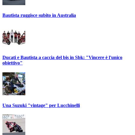
Bautista ruggisce subito in Australia
Ducati e Bautista a caccia del bis in Sbk: "Vincere è l'unico
obiettivo"
Una Suzuki "vintage" per Lucchinelli