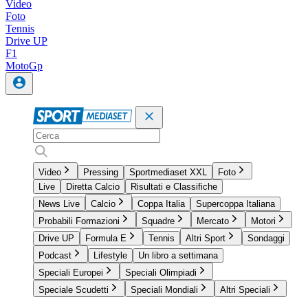
Video
Foto
Tennis
Drive UP
F1
MotoGp
Video
Pressing
Sportmediaset XXL
Foto
Live
Diretta Calcio
Risultati e Classifiche
News Live
Calcio
Coppa Italia
Supercoppa Italiana
Probabili Formazioni
Squadre
Mercato
Motori
Drive UP
Formula E
Tennis
Altri Sport
Sondaggi
Podcast
Lifestyle
Un libro a settimana
Speciali Europei
Speciali Olimpiadi
Speciale Scudetti
Speciali Mondiali
Altri Speciali