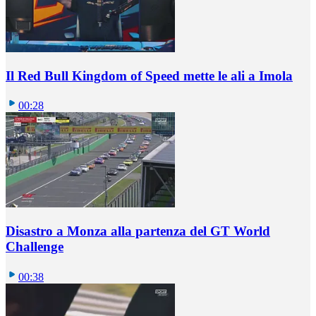
Il Red Bull Kingdom of Speed mette le ali a Imola
00:28
Disastro a Monza alla partenza del GT World
Challenge
00:38