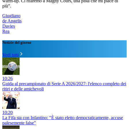
warm-up. Ci rifaremo a Magny Cours, una pista che mi piace di
più”.
Giugliano
de Angelis
Davies
Rea
Notizie del giorno
Vedi tutti
10:26
Guida al precampionato di Serie A 2026/2027: l'elenco completo dei
ritiri e delle amichevoli
10:20
La Fifa sta con Infantino: "È stato eletto democraticamente, accuse
palesemente false"