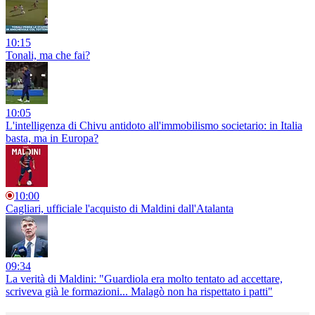
10:15
Tonali, ma che fai?
10:05
L'intelligenza di Chivu antidoto all'immobilismo societario: in Italia
basta, ma in Europa?
10:00
Cagliari, ufficiale l'acquisto di Maldini dall'Atalanta
09:34
La verità di Maldini: "Guardiola era molto tentato ad accettare,
scriveva già le formazioni... Malagò non ha rispettato i patti"