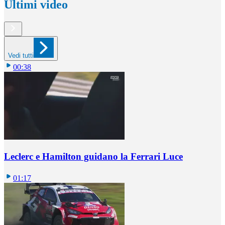
Ultimi video
Vedi tutti
00:38
Leclerc e Hamilton guidano la Ferrari Luce
01:17