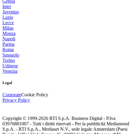
Genoa
Inter
Juventus
Lazio
Lecce
Milan
Monza
Napoli
Parma
Roma
Sassuolo
Torino
Udinese
Venezia
Legal
Corporate
Cookie Policy
Privacy Policy
Copyright © 1999-
2026
RTI S.p.A. Business Digital - P.Iva
03976881007 - Tutti i diritti riservati - Per la pubblicità Mediamond
S.p.A. - RTI S.p.A., Mediaset N.V., sede legale Amsterdam (Paesi