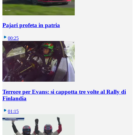
Pajari profeta in patria
00:25
Terrore per Evans: si cappotta tre volte al Rally di
Finlandia
01:15