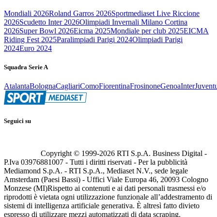
Mondiali 2026
Roland Garros 2026
Sportmediaset Live Riccione
2026
Scudetto Inter 2026
Olimpiadi Invernali Milano Cortina
2026
Super Bowl 2026
Eicma 2025
Mondiale per club 2025
EICMA
Riding Fest 2025
Paralimpiadi Parigi 2024
Olimpiadi Parigi
2024
Euro 2024
Squadra Serie A
Atalanta
Bologna
Cagliari
Como
Fiorentina
Frosinone
Genoa
Inter
Juvent
Seguici su
Copyright © 1999-
2026
RTI S.p.A. Business Digital -
P.Iva 03976881007 - Tutti i diritti riservati - Per la pubblicità
Mediamond S.p.A. - RTI S.p.A., Mediaset N.V., sede legale
Amsterdam (Paesi Bassi) - Uffici Viale Europa 46, 20093 Cologno
Monzese (MI)
Rispetto ai contenuti e ai dati personali trasmessi e/o
riprodotti è vietata ogni utilizzazione funzionale all’addestramento di
sistemi di intelligenza artificiale generativa. È altresì fatto divieto
espresso di utilizzare mezzi automatizzati di data scraping.