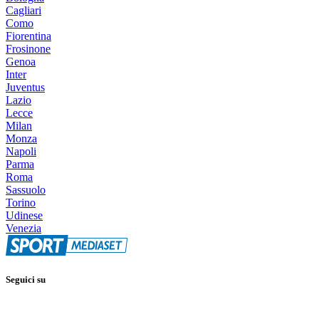
Cagliari
Como
Fiorentina
Frosinone
Genoa
Inter
Juventus
Lazio
Lecce
Milan
Monza
Napoli
Parma
Roma
Sassuolo
Torino
Udinese
Venezia
Seguici su