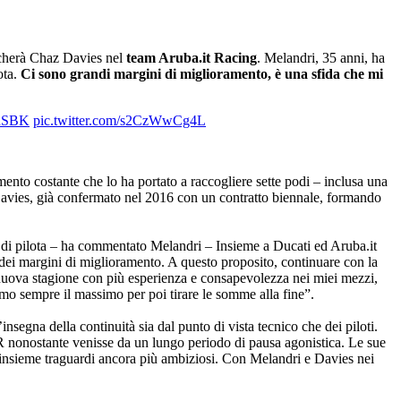
ncherà Chaz Davies nel
team Aruba.it Racing
. Melandri, 35 anni, ha
ota.
Ci sono grandi margini di miglioramento, è una sfida che mi
dSBK
pic.twitter.com/s2CzWwCg4L
ento costante che lo ha portato a raccogliere sette podi – inclusa una
 Davies, già confermato nel 2016 con un contratto biennale, formando
a di pilota – ha commentato Melandri – Insieme a Ducati ed Aruba.it
dei margini di miglioramento. A questo proposito, continuare con la
a nuova stagione con più esperienza e consapevolezza nei miei mezzi,
emo sempre il massimo per poi tirare le somme alla fine”.
segna della continuità sia dal punto di vista tecnico che dei piloti.
R nonostante venisse da un lungo periodo di pausa agonistica. Le sue
ere insieme traguardi ancora più ambiziosi. Con Melandri e Davies nei