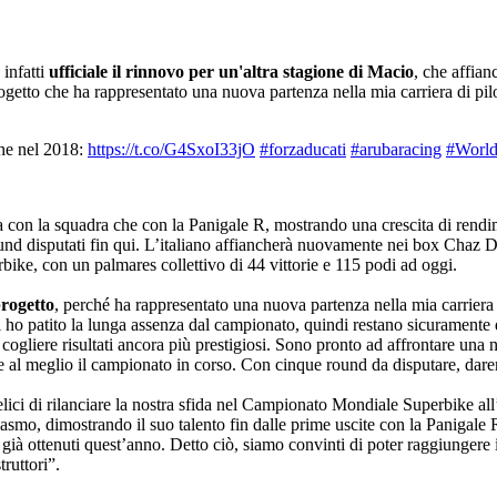
 infatti
ufficiale il rinnovo per un'altra stagione di Macio
, che affia
getto che ha rappresentato una nuova partenza nella mia carriera di pil
che nel 2018:
https://t.co/G4SxoI33jO
#forzaducati
#arubaracing
#Worl
ia con la squadra che con la Panigale R, mostrando una crescita di rendim
 round disputati fin qui. L’italiano affiancherà nuovamente nei box Chaz
ke, con un palmares collettivo di 44 vittorie e 115 podi ad oggi.
progetto
, perché ha rappresentato una nuova partenza nella mia carrier
ho patito la lunga assenza dal campionato, quindi restano sicuramente 
r cogliere risultati ancora più prestigiosi. Sono pronto ad affrontare un
e al meglio il campionato in corso. Con cinque round da disputare, dar
ici di rilanciare la nostra sfida nel Campionato Mondiale Superbike all’in
mo, dimostrando il suo talento fin dalle prime uscite con la Panigale 
tigio già ottenuti quest’anno. Detto ciò, siamo convinti di poter raggiung
truttori”.