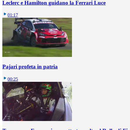
Leclerc e Hamilton guidano la Ferrari Luce
01:17
Pajari profeta in patria
00:25