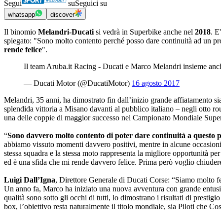
Segui
su
Seguici su
whatsapp
discover
Il binomio
Melandri-Ducati
si vedrà in Superbike anche nel
2018
. E'
spiegato: "Sono molto contento perché posso dare continuità ad un pro
rende felice
".
Il team Aruba.it Racing - Ducati e Marco Melandri insieme an
— Ducati Motor (@DucatiMotor)
16 agosto 2017
Melandri, 35 anni, ha dimostrato fin dall’inizio grande affiatamento s
splendida vittoria a Misano davanti al pubblico italiano – negli otto
una delle coppie di maggior successo nel Campionato Mondiale Superbi
“
Sono davvero molto contento di poter dare continuità a questo 
abbiamo vissuto momenti davvero positivi, mentre in alcune occasioni 
stessa squadra e la stessa moto rappresenta la migliore opportunità pe
ed è una sfida che mi rende davvero felice. Prima però voglio chiuder
Luigi Dall’Igna
, Direttore Generale di Ducati Corse: “Siamo molto fel
Un anno fa, Marco ha iniziato una nuova avventura con grande entusias
qualità sono sotto gli occhi di tutti, lo dimostrano i risultati di pres
box, l’obiettivo resta naturalmente il titolo mondiale, sia Piloti che Cos