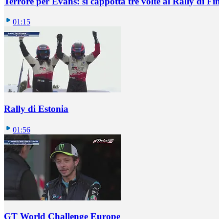
Terrore per Evans: si cappotta tre volte al Rally di Fi
01:15
Rally di Estonia
01:56
GT World Challenge Europe