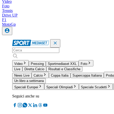
Video
Foto
Tennis
Drive UP
F1
MotoGp
Video
Pressing
Sportmediaset XXL
Foto
Live
Diretta Calcio
Risultati e Classifiche
News Live
Calcio
Coppa Italia
Supercoppa Italiana
Proba
Un libro a settimana
Speciali Europei
Speciali Olimpiadi
Speciale Scudetti
Seguici anche su