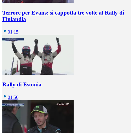
Terrore per Evans: si cappotta tre volte al Rally di
Finlandia
01:15
Rally di Estonia
01:56