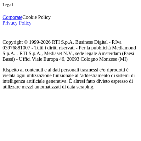
Legal
Corporate
Cookie Policy
Privacy Policy
Copyright © 1999-
2026
RTI S.p.A. Business Digital - P.Iva
03976881007 - Tutti i diritti riservati - Per la pubblicità Mediamond
S.p.A. - RTI S.p.A., Mediaset N.V., sede legale Amsterdam (Paesi
Bassi) - Uffici Viale Europa 46, 20093 Cologno Monzese (MI)
Rispetto ai contenuti e ai dati personali trasmessi e/o riprodotti è
vietata ogni utilizzazione funzionale all’addestramento di sistemi di
intelligenza artificiale generativa. È altresì fatto divieto espresso di
utilizzare mezzi automatizzati di data scraping.