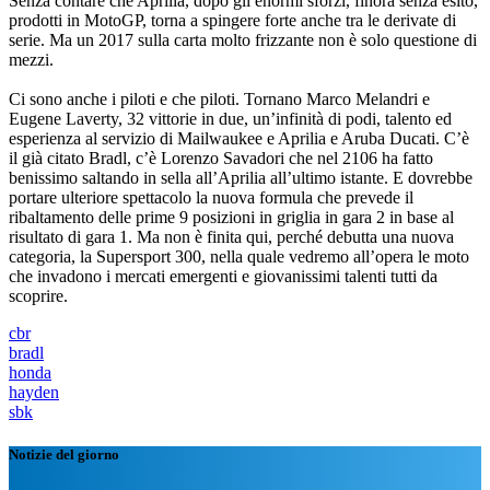
Senza contare che Aprilia, dopo gli enormi sforzi, finora senza esito,
prodotti in MotoGP, torna a spingere forte anche tra le derivate di
serie. Ma un 2017 sulla carta molto frizzante non è solo questione di
mezzi.
Ci sono anche i piloti e che piloti. Tornano Marco Melandri e
Eugene Laverty, 32 vittorie in due, un’infinità di podi, talento ed
esperienza al servizio di Mailwaukee e Aprilia e Aruba Ducati. C’è
il già citato Bradl, c’è Lorenzo Savadori che nel 2106 ha fatto
benissimo saltando in sella all’Aprilia all’ultimo istante. E dovrebbe
portare ulteriore spettacolo la nuova formula che prevede il
ribaltamento delle prime 9 posizioni in griglia in gara 2 in base al
risultato di gara 1. Ma non è finita qui, perché debutta una nuova
categoria, la Supersport 300, nella quale vedremo all’opera le moto
che invadono i mercati emergenti e giovanissimi talenti tutti da
scoprire.
cbr
bradl
honda
hayden
sbk
Notizie del giorno