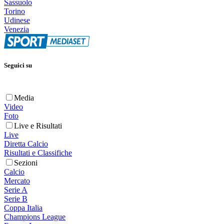
Sassuolo
Torino
Udinese
Venezia
Seguici su
Media
Video
Foto
Live e Risultati
Live
Diretta Calcio
Risultati e Classifiche
Sezioni
Calcio
Mercato
Serie A
Serie B
Coppa Italia
Champions League