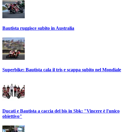
Bautista ruggisce subito in Australia
Superbike: Bautista cala il tris e scappa subito nel Mondiale
Ducati e Bautista a caccia del bis in Sbk: "Vincere è l'unico
obiettivo"