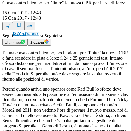
Corsa contro il tempo per "finire" la nuova CBR per i testi di Jerez
15 Gen 2017 - 12:48
15 Gen 2017 - 12:48
Segui
su
Seguici su
whatsapp
discover
E’ una corsa contro il tempo, pochi giorni per “finire” la nuova CBR
e farla scendere in pista a Jerez il 24 e 25 gennaio nei test. Intanto
c’è soddisfazione per i risultati scaturiti dal banco prova. L’iniezione
di cavalli sembra riuscita. Tanto ottimismo, all’ora, perché il 2017
della Honda in Superbike può e deve segnare la svolta, ovvero il
ritorno alle posizioni di vertice.
Perché quando arriva uno sponsor come Red Bull lo sforzo deve
essere commisurato alla passione e all’entusiasmo di un’azienda che,
ricordiamo, ha rivoluzionato nientemeno che la Formula Uno. Nicky
Hayden e il nuovo arrivato Stefan Bradl, campione del mondo
Moto2 nel 2011, non vedono l’ora di provare il nuovo mezzo, noi di
capire se il duello esclusivo tra Kawasaki e Ducati è storia, archivio.
Senza dimenticare che anche Yamaha, portando la gestione del
progetto Superbike a Gerno di Lesmo, è pronta al salto di qualità.