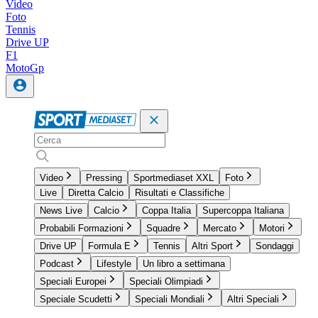
Video
Foto
Tennis
Drive UP
F1
MotoGp
Video
Pressing
Sportmediaset XXL
Foto
Live
Diretta Calcio
Risultati e Classifiche
News Live
Calcio
Coppa Italia
Supercoppa Italiana
Probabili Formazioni
Squadre
Mercato
Motori
Drive UP
Formula E
Tennis
Altri Sport
Sondaggi
Podcast
Lifestyle
Un libro a settimana
Speciali Europei
Speciali Olimpiadi
Speciale Scudetti
Speciali Mondiali
Altri Speciali