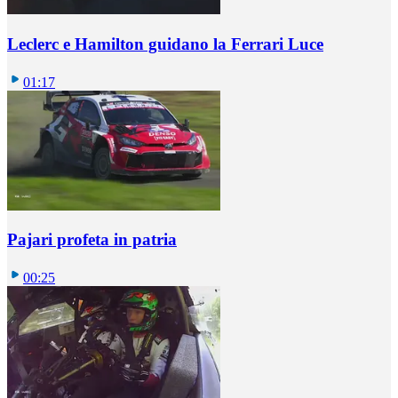
Leclerc e Hamilton guidano la Ferrari Luce
01:17
Pajari profeta in patria
00:25