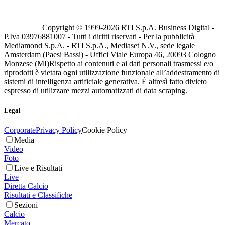
Copyright © 1999-
2026
RTI S.p.A. Business Digital -
P.Iva 03976881007 - Tutti i diritti riservati - Per la pubblicità
Mediamond S.p.A. - RTI S.p.A., Mediaset N.V., sede legale
Amsterdam (Paesi Bassi) - Uffici Viale Europa 46, 20093 Cologno
Monzese (MI)
Rispetto ai contenuti e ai dati personali trasmessi e/o
riprodotti è vietata ogni utilizzazione funzionale all’addestramento di
sistemi di intelligenza artificiale generativa. È altresì fatto divieto
espresso di utilizzare mezzi automatizzati di data scraping.
Legal
Corporate
Privacy Policy
Cookie Policy
Media
Video
Foto
Live e Risultati
Live
Diretta Calcio
Risultati e Classifiche
Sezioni
Calcio
Mercato