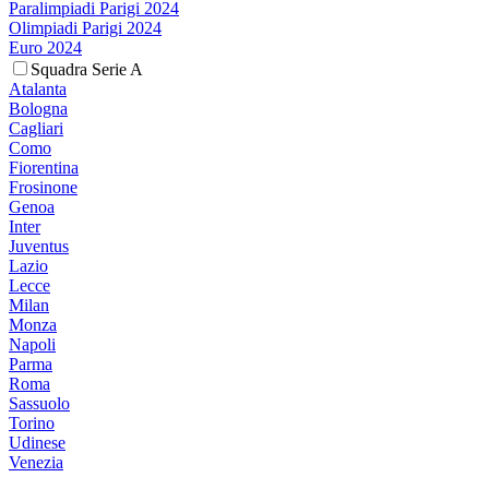
Paralimpiadi Parigi 2024
Olimpiadi Parigi 2024
Euro 2024
Squadra Serie A
Atalanta
Bologna
Cagliari
Como
Fiorentina
Frosinone
Genoa
Inter
Juventus
Lazio
Lecce
Milan
Monza
Napoli
Parma
Roma
Sassuolo
Torino
Udinese
Venezia