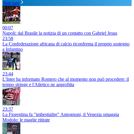
Vedi tutti
00:07
Napoli: dal Brasile la notizia di un contatto con Gabriel Jesus
23:58
La Confederazione africana di calcio riconferma il proprio sostegno
a Infantino
23:44
L'Inter ha informato Romero che al momento non può procedere: il
tempo stringe e l'Atletico ne approfitta
23:37
La Fiorentina fa "imbestialire" Antognoni, il Venezia omaggia
Modolo: le maglie ritirate