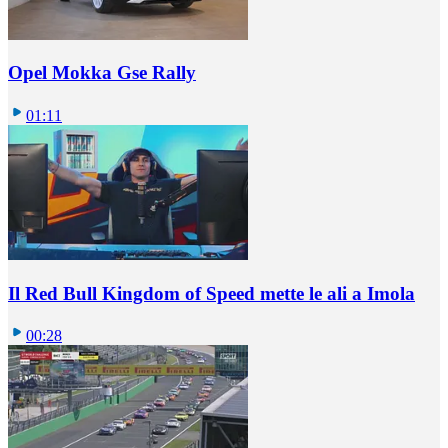
Opel Mokka Gse Rally
01:11
Il Red Bull Kingdom of Speed mette le ali a Imola
00:28