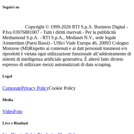
Seguici su
Copyright © 1999-
2026
RTI S.p.A. Business Digital -
P.Iva 03976881007 - Tutti i diritti riservati - Per la pubblicità
Mediamond S.p.A. - RTI S.p.A., Mediaset N.V., sede legale
Amsterdam (Paesi Bassi) - Uffici Viale Europa 46, 20093 Cologno
Monzese (MI)
Rispetto ai contenuti e ai dati personali trasmessi e/o
riprodotti è vietata ogni utilizzazione funzionale all’addestramento di
sistemi di intelligenza artificiale generativa. È altresì fatto divieto
espresso di utilizzare mezzi automatizzati di data scraping.
Legal
Corporate
Privacy Policy
Cookie Policy
Media
Video
Foto
Live e Risultati