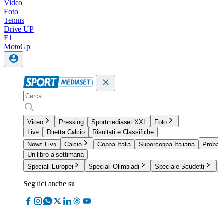
Video
Foto
Tennis
Drive UP
F1
MotoGp
Video
Pressing
Sportmediaset XXL
Foto
Live
Diretta Calcio
Risultati e Classifiche
News Live
Calcio
Coppa Italia
Supercoppa Italiana
Proba
Un libro a settimana
Speciali Europei
Speciali Olimpiadi
Speciale Scudetti
Seguici anche su