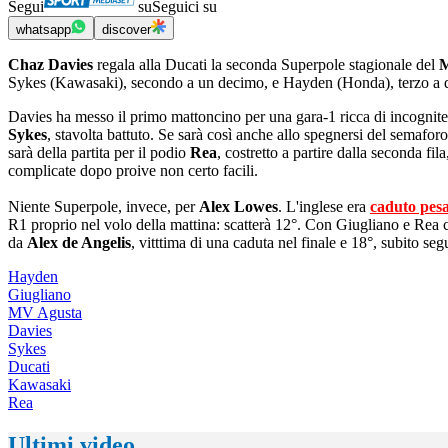
Segui
su
Seguici su
whatsapp
discover
Chaz Davies
regala alla Ducati la seconda Superpole stagionale del
M
Sykes (Kawasaki), secondo a un decimo, e Hayden (Honda), terzo a qu
Davies ha messo il primo mattoncino per una gara-1 ricca di incognite
Sykes
, stavolta battuto. Se sarà così anche allo spegnersi del semaforo
sarà della partita per il podio
Rea
, costretto a partire dalla seconda f
complicate dopo proive non certo facili.
Niente Superpole, invece, per
Alex Lowes
. L'inglese era
caduto pes
R1 proprio nel volo della mattina: scatterà 12°. Con Giugliano e Rea c
da
Alex de Angelis
, vitttima di una caduta nel finale e 18°, subito seg
Hayden
Giugliano
MV Agusta
Davies
Sykes
Ducati
Kawasaki
Rea
Ultimi video