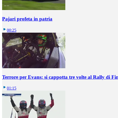
Pajari profeta in patria
00:25
Terrore per Evans: si cappotta tre volte al Rally di Fi
01:15