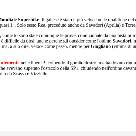
ondiale Superbike
. Il gallese è stato il più veloce nelle qualifiche 
asi 1". Solo sesto Rea, preceduto anche da Savadori (Aprilia) e Torr
, come lo sono state comunque le prove, condizionate da una pista prima
 è difficile da dirsi, anche perché gli outsider come l'ottimo
Savadori
, 
ila, ma, a suo dire, veloce come passo, mentre per
Giugliano
(vittima di 
antemente
nelle libere 3, colpendo il gomito destro, ma ha dovuto rinun
he avevano superato l'ostacolo della SP1, chiudendo nell'ordine davanti a
uito da Scassa e Vizziello.