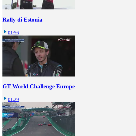
Rally di Estonia
01:56
GT World Challenge Europe
01:29