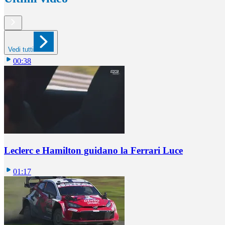
Vedi tutti
00:38
Leclerc e Hamilton guidano la Ferrari Luce
01:17