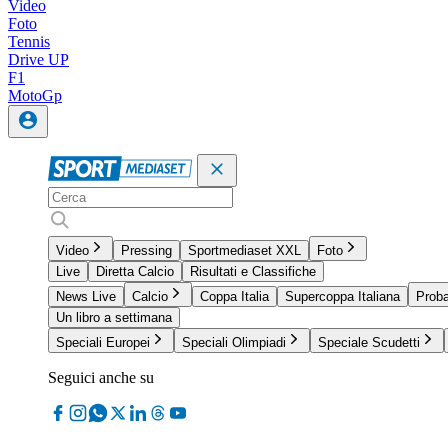
Video
Foto
Tennis
Drive UP
F1
MotoGp
Video
Pressing
Sportmediaset XXL
Foto
Live
Diretta Calcio
Risultati e Classifiche
News Live
Calcio
Coppa Italia
Supercoppa Italiana
Proba
Un libro a settimana
Speciali Europei
Speciali Olimpiadi
Speciale Scudetti
Seguici anche su