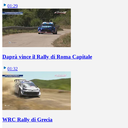
01:29
Daprà vince il Rally di Roma Capitale
01:32
WRC Rally di Grecia