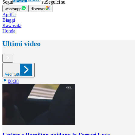
Segui
su
Seguici su
whatsapp
discover
Aprilia
Biaggi
Kawasaki
Honda
Ultimi video
Vedi tutti
00:38
Leclerc e Hamilton guidano la Ferrari Luce