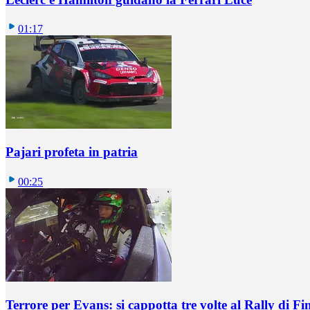
01:17
Pajari profeta in patria
00:25
Terrore per Evans: si cappotta tre volte al Rally di Fi