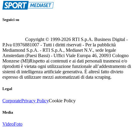
Seguici su
Copyright © 1999-
2026
RTI S.p.A. Business Digital -
P.Iva 03976881007 - Tutti i diritti riservati - Per la pubblicità
Mediamond S.p.A. - RTI S.p.A., Mediaset N.V., sede legale
Amsterdam (Paesi Bassi) - Uffici Viale Europa 46, 20093 Cologno
Monzese (MI)
Rispetto ai contenuti e ai dati personali trasmessi e/o
riprodotti è vietata ogni utilizzazione funzionale all’addestramento di
sistemi di intelligenza artificiale generativa. È altresì fatto divieto
espresso di utilizzare mezzi automatizzati di data scraping.
Legal
Corporate
Privacy Policy
Cookie Policy
Media
Video
Foto