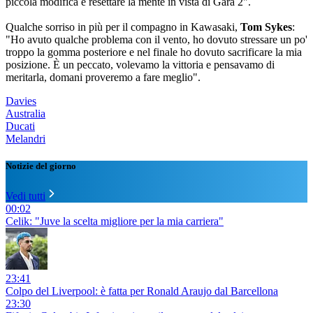
piccola modifica e resettare la mente in vista di Gara 2".
Qualche sorriso in più per il compagno in Kawasaki,
Tom Sykes
:
"Ho avuto qualche problema con il vento, ho dovuto stressare un po'
troppo la gomma posteriore e nel finale ho dovuto sacrificare la mia
posizione. È un peccato, volevamo la vittoria e pensavamo di
meritarla, domani proveremo a fare meglio".
Davies
Australia
Ducati
Melandri
Notizie del giorno
Vedi tutti
00:02
Celik: "Juve la scelta migliore per la mia carriera"
23:41
Colpo del Liverpool: è fatta per Ronald Araujo dal Barcellona
23:30