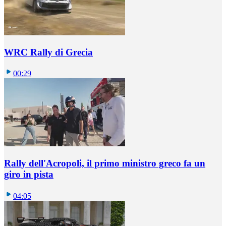
WRC Rally di Grecia
00:29
Rally dell'Acropoli, il primo ministro greco fa un
giro in pista
04:05