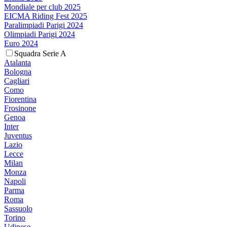
Mondiale per club 2025
EICMA Riding Fest 2025
Paralimpiadi Parigi 2024
Olimpiadi Parigi 2024
Euro 2024
Squadra Serie A
Atalanta
Bologna
Cagliari
Como
Fiorentina
Frosinone
Genoa
Inter
Juventus
Lazio
Lecce
Milan
Monza
Napoli
Parma
Roma
Sassuolo
Torino
Udinese