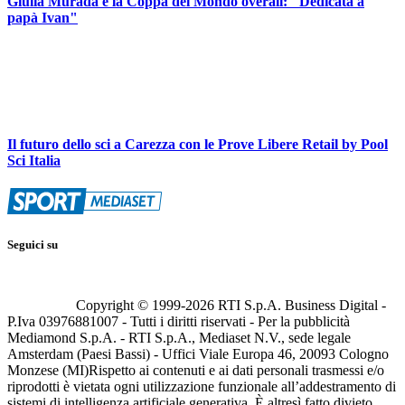
Giulia Murada e la Coppa del Mondo overall: "Dedicata a
papà Ivan"
Il futuro dello sci a Carezza con le Prove Libere Retail by Pool
Sci Italia
Seguici su
Copyright © 1999-
2026
RTI S.p.A. Business Digital -
P.Iva 03976881007 - Tutti i diritti riservati - Per la pubblicità
Mediamond S.p.A. - RTI S.p.A., Mediaset N.V., sede legale
Amsterdam (Paesi Bassi) - Uffici Viale Europa 46, 20093 Cologno
Monzese (MI)
Rispetto ai contenuti e ai dati personali trasmessi e/o
riprodotti è vietata ogni utilizzazione funzionale all’addestramento di
sistemi di intelligenza artificiale generativa. È altresì fatto divieto