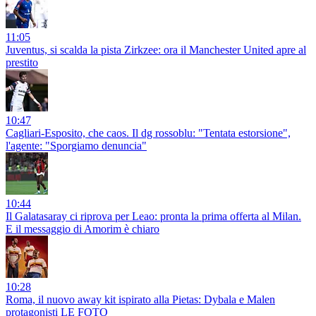
11:05
Juventus, si scalda la pista Zirkzee: ora il Manchester United apre al
prestito
10:47
Cagliari-Esposito, che caos. Il dg rossoblu: "Tentata estorsione",
l'agente: "Sporgiamo denuncia"
10:44
Il Galatasaray ci riprova per Leao: pronta la prima offerta al Milan.
E il messaggio di Amorim è chiaro
10:28
Roma, il nuovo away kit ispirato alla Pietas: Dybala e Malen
protagonisti LE FOTO