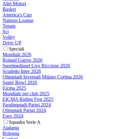
Altri Motori
Basket
America's Cup
Nations League
Tennis
Sci
Volley
Drive UP
Speciali
Mondiali 2026
Roland Garros 2026
Sportmediaset Live Riccione 2026
Scudetto Inter 2026
Olimpiadi Invernali Milano Cortina 2026
Super Bowl 2026
Eicma 2025
Mondiale per club 2025
EICMA Riding Fest 2025
Paralimpiadi Parigi 2024
Olimpiadi Parigi 2024
Euro 2024
Squadra Serie A
Atalanta
Bologna
Cagliari