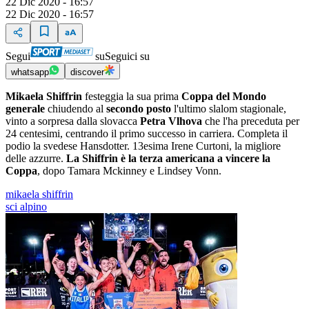
22 Dic 2020 - 16:57
22 Dic 2020 - 16:57
Segui
su
Seguici su
whatsapp
discover
Mikaela Shiffrin
festeggia la sua prima
Coppa del Mondo
generale
chiudendo al
secondo posto
l'ultimo slalom stagionale,
vinto a sorpresa dalla slovacca
Petra Vlhova
che l'ha preceduta per
24 centesimi, centrando il primo successo in carriera. Completa il
podio la svedese Hansdotter. 13esima Irene Curtoni, la migliore
delle azzurre.
La Shiffrin è la terza americana a vincere la
Coppa
, dopo Tamara Mckinney e Lindsey Vonn.
mikaela shiffrin
sci alpino