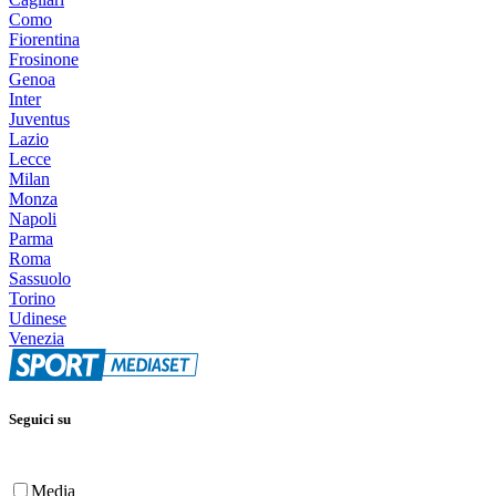
Como
Fiorentina
Frosinone
Genoa
Inter
Juventus
Lazio
Lecce
Milan
Monza
Napoli
Parma
Roma
Sassuolo
Torino
Udinese
Venezia
Seguici su
Media