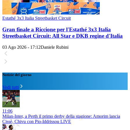
Estathé 3x3 Italia Streetbasket Circuit
Gran finale a Riccione per l'Estathé 3x3 Italia
Streetbasket Circuit: All Star e DKB regine d'Italia
03 Ago 2026 - 17:12
Daniele Rubini
Notizie del giorno
Vedi tutti
11:06
Milan-Inter, a Perth il primo derby della stagione: Amorim lancia
Cissè, Chivu con Pio-Iddrissou LIVE