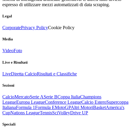
espresso di utilizzare mezzi automatizzati di data scraping.
Legal
Corporate
Privacy Policy
Cookie Policy
Media
Video
Foto
Live e Risultati
Live
Diretta Calcio
Risultati e Classifiche
Sezioni
Calcio
Mercato
Serie A
Serie B
Coppa Italia
Champions
League
Europa League
Conference League
Calcio Estero
Supercoppa
Italiana
Formula 1
Formula E
MotoGP
Altri Motori
Basket
America's
Cup
Nations League
Tennis
Sci
Volley
Drive UP
Speciali