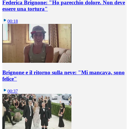
Federica Brignone: "Ho parecchio dolore. Non deve
essere una tortura"
00:18
Brignone e il ritorno sulla neve: "Mi mancava, sono
felice"
00:37