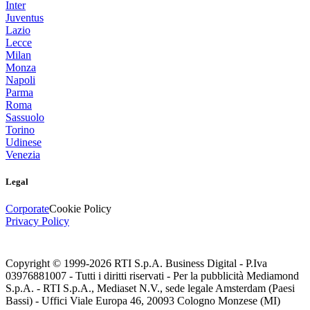
Inter
Juventus
Lazio
Lecce
Milan
Monza
Napoli
Parma
Roma
Sassuolo
Torino
Udinese
Venezia
Legal
Corporate
Cookie Policy
Privacy Policy
Copyright © 1999-
2026
RTI S.p.A. Business Digital - P.Iva
03976881007 - Tutti i diritti riservati - Per la pubblicità Mediamond
S.p.A. - RTI S.p.A., Mediaset N.V., sede legale Amsterdam (Paesi
Bassi) - Uffici Viale Europa 46, 20093 Cologno Monzese (MI)