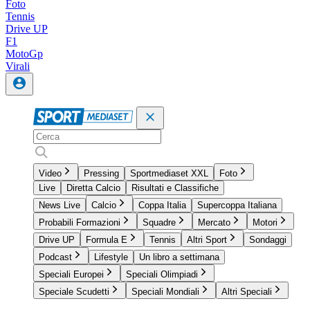
Foto
Tennis
Drive UP
F1
MotoGp
Virali
Video
Pressing
Sportmediaset XXL
Foto
Live
Diretta Calcio
Risultati e Classifiche
News Live
Calcio
Coppa Italia
Supercoppa Italiana
Probabili Formazioni
Squadre
Mercato
Motori
Drive UP
Formula E
Tennis
Altri Sport
Sondaggi
Podcast
Lifestyle
Un libro a settimana
Speciali Europei
Speciali Olimpiadi
Speciale Scudetti
Speciali Mondiali
Altri Speciali