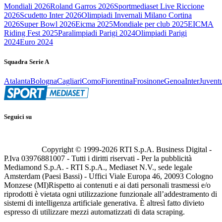
Mondiali 2026
Roland Garros 2026
Sportmediaset Live Riccione
2026
Scudetto Inter 2026
Olimpiadi Invernali Milano Cortina
2026
Super Bowl 2026
Eicma 2025
Mondiale per club 2025
EICMA
Riding Fest 2025
Paralimpiadi Parigi 2024
Olimpiadi Parigi
2024
Euro 2024
Squadra Serie A
Atalanta
Bologna
Cagliari
Como
Fiorentina
Frosinone
Genoa
Inter
Juvent
Seguici su
Copyright © 1999-
2026
RTI S.p.A. Business Digital -
P.Iva 03976881007 - Tutti i diritti riservati - Per la pubblicità
Mediamond S.p.A. - RTI S.p.A., Mediaset N.V., sede legale
Amsterdam (Paesi Bassi) - Uffici Viale Europa 46, 20093 Cologno
Monzese (MI)
Rispetto ai contenuti e ai dati personali trasmessi e/o
riprodotti è vietata ogni utilizzazione funzionale all’addestramento di
sistemi di intelligenza artificiale generativa. È altresì fatto divieto
espresso di utilizzare mezzi automatizzati di data scraping.