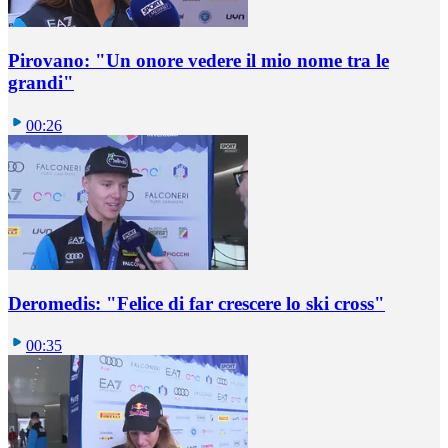
Pirovano: "Un onore vedere il mio nome tra le
grandi"
00:26
Deromedis: "Felice di far crescere lo ski cross"
00:35