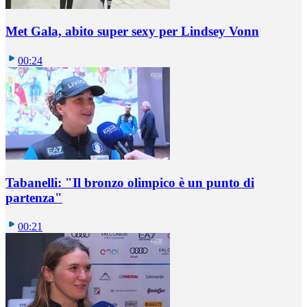
Met Gala, abito super sexy per Lindsey Vonn
00:24
Tabanelli: "Il bronzo olimpico è un punto di
partenza"
00:21