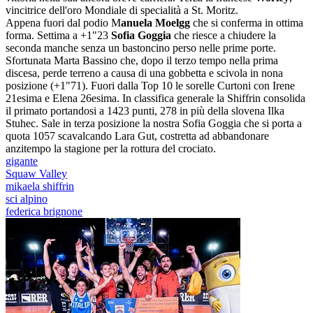
vincitrice dell'oro Mondiale di specialità a St. Moritz.
Appena fuori dal podio M
anuela Moelgg
che si conferma in ottima
forma. Settima a +1"23
Sofia Goggia
che riesce a chiudere la
seconda manche senza un bastoncino perso nelle prime porte.
Sfortunata Marta Bassino che, dopo il terzo tempo nella prima
discesa, perde terreno a causa di una gobbetta e scivola in nona
posizione (+1"71). Fuori dalla Top 10 le sorelle Curtoni con Irene
21esima e Elena 26esima. In classifica generale la Shiffrin consolida
il primato portandosi a 1423 punti, 278 in più della slovena Ilka
Stuhec. Sale in terza posizione la nostra Sofia Goggia che si porta a
quota 1057 scavalcando Lara Gut, costretta ad abbandonare
anzitempo la stagione per la rottura del crociato.
gigante
Squaw Valley
mikaela shiffrin
sci alpino
federica brignone