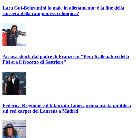
Lara Gut-Behrami si fa male in allenamento: è la fine della
carriera della campionessa olimpica?
Accusa shock dal padre di Franzoso: "Per gli allenatori della
Fisi era il frocetto di Sestriere"
Federica Brignone e il fidanzato James, prima uscita pubblica
sul red carpet dei Laureus a Madrid