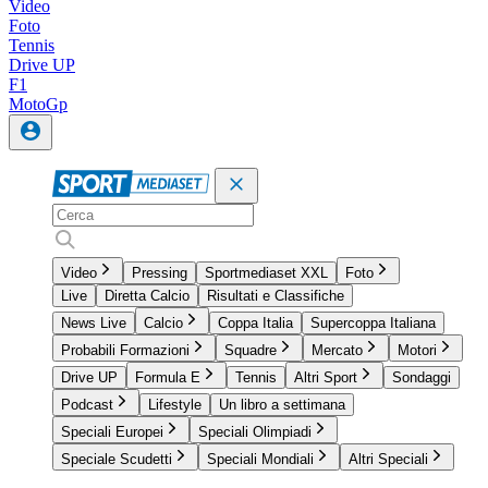
Video
Foto
Tennis
Drive UP
F1
MotoGp
Video
Pressing
Sportmediaset XXL
Foto
Live
Diretta Calcio
Risultati e Classifiche
News Live
Calcio
Coppa Italia
Supercoppa Italiana
Probabili Formazioni
Squadre
Mercato
Motori
Drive UP
Formula E
Tennis
Altri Sport
Sondaggi
Podcast
Lifestyle
Un libro a settimana
Speciali Europei
Speciali Olimpiadi
Speciale Scudetti
Speciali Mondiali
Altri Speciali