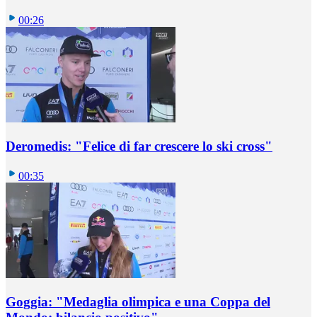
00:26
Deromedis: "Felice di far crescere lo ski cross"
00:35
Goggia: "Medaglia olimpica e una Coppa del