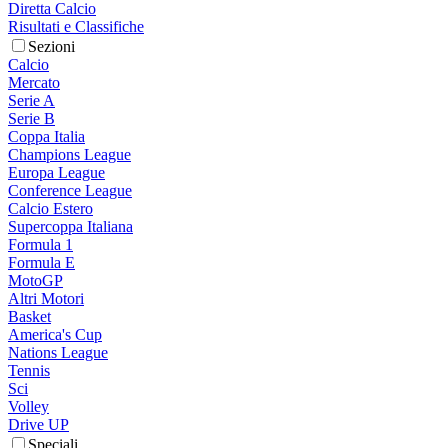
Diretta Calcio
Risultati e Classifiche
Sezioni
Calcio
Mercato
Serie A
Serie B
Coppa Italia
Champions League
Europa League
Conference League
Calcio Estero
Supercoppa Italiana
Formula 1
Formula E
MotoGP
Altri Motori
Basket
America's Cup
Nations League
Tennis
Sci
Volley
Drive UP
Speciali