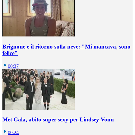
Brignone e il ritorno sulla neve: "Mi mancava, sono
felice"
00:37
Met Gala, abito super sexy per Lindsey Vonn
00:24