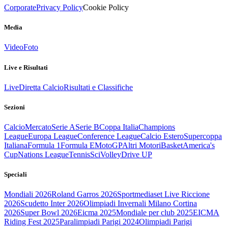
Corporate
Privacy Policy
Cookie Policy
Media
Video
Foto
Live e Risultati
Live
Diretta Calcio
Risultati e Classifiche
Sezioni
Calcio
Mercato
Serie A
Serie B
Coppa Italia
Champions
League
Europa League
Conference League
Calcio Estero
Supercoppa
Italiana
Formula 1
Formula E
MotoGP
Altri Motori
Basket
America's
Cup
Nations League
Tennis
Sci
Volley
Drive UP
Speciali
Mondiali 2026
Roland Garros 2026
Sportmediaset Live Riccione
2026
Scudetto Inter 2026
Olimpiadi Invernali Milano Cortina
2026
Super Bowl 2026
Eicma 2025
Mondiale per club 2025
EICMA
Riding Fest 2025
Paralimpiadi Parigi 2024
Olimpiadi Parigi