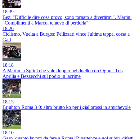
18:39
Bez: "Difficile dire cosa provo, sono tornato a divertirmi". Martin:
"Complimenti a Marco, temevo di perderla"
18:26
Ciclismo, Vuelta a Burgos: Pellizzari vince l'ultima tappa, corsa a
Gall
18:18
A Martin la Sprint che vale doppio nel duello con Ogura. Tris
Aprilia e Bezzecchi sul podio in lacrime
18:15
Brighton-Roma 3-0: altro brutto ko per i giallorossi in amichevole
18:10
Gasp, quanto lavoro da fare a Roma! Ripartenze e gol subiti, difetti