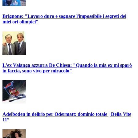
Brignone: "Lavoro duro e sognare l'impossibile i segreti dei
miei ori olimpici"
L'ex Valanga azzurra De Chiesa: "Quando la mia ex mi sparò
in faccia, sono vivo per miracolo"
Adelboden in delirio per Odermatt: dominio totale | Della Vite
11°