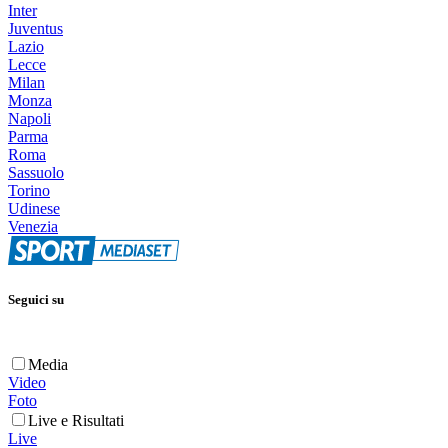
Inter
Juventus
Lazio
Lecce
Milan
Monza
Napoli
Parma
Roma
Sassuolo
Torino
Udinese
Venezia
Seguici su
Media
Video
Foto
Live e Risultati
Live