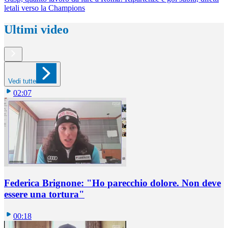
letali verso la Champions
Ultimi video
Vedi tutte
02:07
Federica Brignone: "Ho parecchio dolore. Non deve
essere una tortura"
00:18