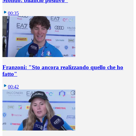
Mondo: bilancio positivo"
00:35
Franzoni: "Sto ancora realizzando quello che ho
fatto"
00:42