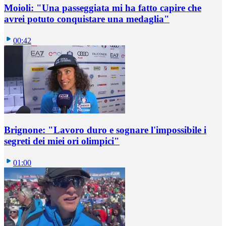
Moioli: "Una passeggiata mi ha fatto capire che
avrei potuto conquistare una medaglia"
00:42
Brignone: "Lavoro duro e sognare l'impossibile i
segreti dei miei ori olimpici"
01:00