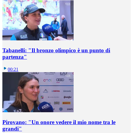
Tabanelli: "Il bronzo olimpico è un punto di
partenza"
00:21
Pirovano: "Un onore vedere il mio nome tra le
grandi"