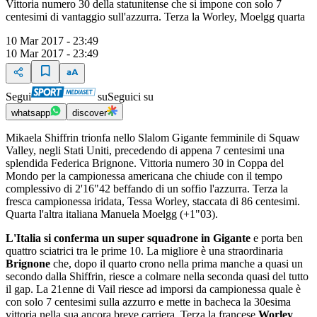
Vittoria numero 30 della statunitense che si impone con solo 7
centesimi di vantaggio sull'azzurra. Terza la Worley, Moelgg quarta
10 Mar 2017 - 23:49
10 Mar 2017 - 23:49
Segui
su
Seguici su
whatsapp
discover
Mikaela Shiffrin trionfa nello Slalom Gigante femminile di Squaw
Valley, negli Stati Uniti, precedendo di appena 7 centesimi una
splendida Federica Brignone. Vittoria numero 30 in Coppa del
Mondo per la campionessa americana che chiude con il tempo
complessivo di 2'16"42 beffando di un soffio l'azzurra. Terza la
fresca campionessa iridata, Tessa Worley, staccata di 86 centesimi.
Quarta l'altra italiana Manuela Moelgg (+1"03).
L'Italia si conferma un super squadrone in Gigante
e porta ben
quattro sciatrici tra le prime 10. La migliore è una straordinaria
Brignone
che, dopo il quarto crono nella prima manche a quasi un
secondo dalla Shiffrin, riesce a colmare nella seconda quasi del tutto
il gap. La 21enne di Vail riesce ad imporsi da campionessa quale è
con solo 7 centesimi sulla azzurro e mette in bacheca la 30esima
vittoria nella sua ancora breve carriera. Terza la francese
Worley
,