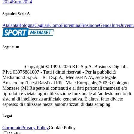
2024
Euro 2024
Squadra Serie A
Atalanta
Bologna
Cagliari
Como
Fiorentina
Frosinone
Genoa
Inter
Juvent
Seguici su
Copyright © 1999-
2026
RTI S.p.A. Business Digital -
P.Iva 03976881007 - Tutti i diritti riservati - Per la pubblicità
Mediamond S.p.A. - RTI S.p.A., Mediaset N.V., sede legale
Amsterdam (Paesi Bassi) - Uffici Viale Europa 46, 20093 Cologno
Monzese (MI)
Rispetto ai contenuti e ai dati personali trasmessi e/o
riprodotti è vietata ogni utilizzazione funzionale all’addestramento di
sistemi di intelligenza artificiale generativa. È altresì fatto divieto
espresso di utilizzare mezzi automatizzati di data scraping.
Legal
Corporate
Privacy Policy
Cookie Policy
Media