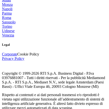
Milan
Monza
Napoli
Parma
Roma
Sassuolo
Torino
Udinese
Venezia
Legal
Corporate
Cookie Policy
Privacy Policy
Copyright © 1999-
2026
RTI S.p.A. Business Digital - P.Iva
03976881007 - Tutti i diritti riservati - Per la pubblicità Mediamond
S.p.A. - RTI S.p.A., Mediaset N.V., sede legale Amsterdam (Paesi
Bassi) - Uffici Viale Europa 46, 20093 Cologno Monzese (MI)
Rispetto ai contenuti e ai dati personali trasmessi e/o riprodotti è
vietata ogni utilizzazione funzionale all’addestramento di sistemi di
intelligenza artificiale generativa. È altresì fatto divieto espresso di
utilizzare mezzi automatizzati di data scraping.