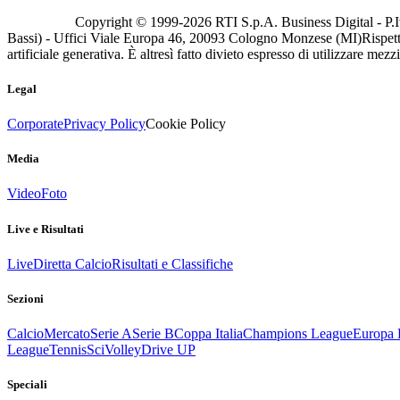
Copyright © 1999-
2026
RTI S.p.A. Business Digital - P.I
Bassi) - Uffici Viale Europa 46, 20093 Cologno Monzese (MI)
Rispett
artificiale generativa. È altresì fatto divieto espresso di utilizzare mez
Legal
Corporate
Privacy Policy
Cookie Policy
Media
Video
Foto
Live e Risultati
Live
Diretta Calcio
Risultati e Classifiche
Sezioni
Calcio
Mercato
Serie A
Serie B
Coppa Italia
Champions League
Europa 
League
Tennis
Sci
Volley
Drive UP
Speciali