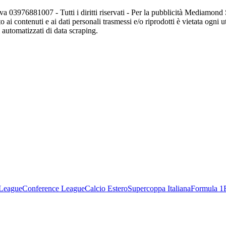
va 03976881007 - Tutti i diritti riservati - Per la pubblicità Mediamon
o ai contenuti e ai dati personali trasmessi e/o riprodotti è vietata ogni 
zi automatizzati di data scraping.
League
Conference League
Calcio Estero
Supercoppa Italiana
Formula 1