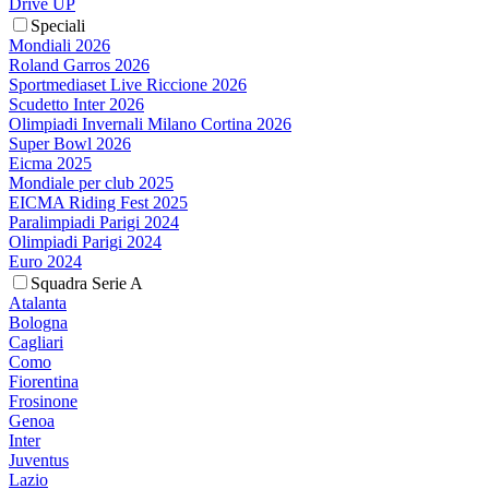
Drive UP
Speciali
Mondiali 2026
Roland Garros 2026
Sportmediaset Live Riccione 2026
Scudetto Inter 2026
Olimpiadi Invernali Milano Cortina 2026
Super Bowl 2026
Eicma 2025
Mondiale per club 2025
EICMA Riding Fest 2025
Paralimpiadi Parigi 2024
Olimpiadi Parigi 2024
Euro 2024
Squadra Serie A
Atalanta
Bologna
Cagliari
Como
Fiorentina
Frosinone
Genoa
Inter
Juventus
Lazio