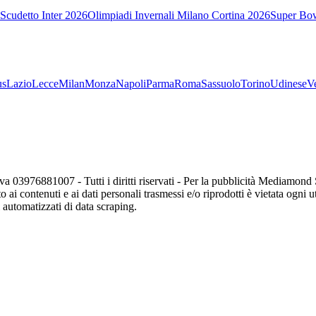
Scudetto Inter 2026
Olimpiadi Invernali Milano Cortina 2026
Super Bo
us
Lazio
Lecce
Milan
Monza
Napoli
Parma
Roma
Sassuolo
Torino
Udinese
V
va 03976881007 - Tutti i diritti riservati - Per la pubblicità Mediamon
o ai contenuti e ai dati personali trasmessi e/o riprodotti è vietata ogni 
zi automatizzati di data scraping.