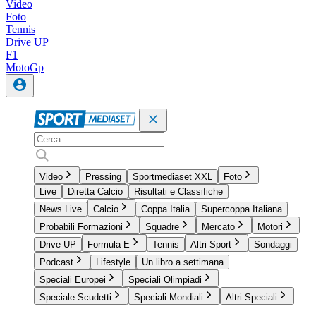
Video
Foto
Tennis
Drive UP
F1
MotoGp
Video
Pressing
Sportmediaset XXL
Foto
Live
Diretta Calcio
Risultati e Classifiche
News Live
Calcio
Coppa Italia
Supercoppa Italiana
Probabili Formazioni
Squadre
Mercato
Motori
Drive UP
Formula E
Tennis
Altri Sport
Sondaggi
Podcast
Lifestyle
Un libro a settimana
Speciali Europei
Speciali Olimpiadi
Speciale Scudetti
Speciali Mondiali
Altri Speciali