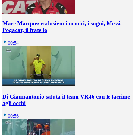
Marc Marquez esclusivo: i nemici, i sogni, Messi,
Pogacar, il fratello
00:54
Di Giannantonio saluta il team VR46 con le lacrime
agli occhi
00:56