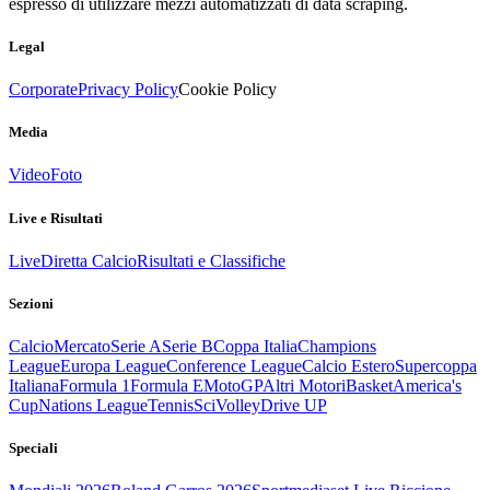
espresso di utilizzare mezzi automatizzati di data scraping.
Legal
Corporate
Privacy Policy
Cookie Policy
Media
Video
Foto
Live e Risultati
Live
Diretta Calcio
Risultati e Classifiche
Sezioni
Calcio
Mercato
Serie A
Serie B
Coppa Italia
Champions
League
Europa League
Conference League
Calcio Estero
Supercoppa
Italiana
Formula 1
Formula E
MotoGP
Altri Motori
Basket
America's
Cup
Nations League
Tennis
Sci
Volley
Drive UP
Speciali