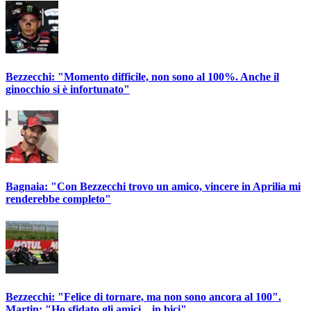
Bezzecchi: "Momento difficile, non sono al 100%. Anche il
ginocchio si è infortunato"
Bagnaia: "Con Bezzecchi trovo un amico, vincere in Aprilia mi
renderebbe completo"
Bezzecchi: "Felice di tornare, ma non sono ancora al 100".
Martin: "Ho sfidato gli amici... in bici"