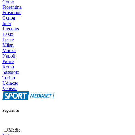
Como
Fiorentina
Frosinone
Genoa
Inter
Juventus
Lazio
Lecce
Milan
Monza
Napoli
Parma
Roma
Sassuolo
Torino
Udinese
Venezia
Seguici su
Media