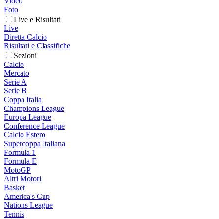
Video
Foto
Live e Risultati
Live
Diretta Calcio
Risultati e Classifiche
Sezioni
Calcio
Mercato
Serie A
Serie B
Coppa Italia
Champions League
Europa League
Conference League
Calcio Estero
Supercoppa Italiana
Formula 1
Formula E
MotoGP
Altri Motori
Basket
America's Cup
Nations League
Tennis