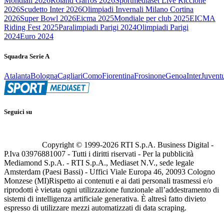
Mondiali 2026
Roland Garros 2026
Sportmediaset Live Riccione
2026
Scudetto Inter 2026
Olimpiadi Invernali Milano Cortina
2026
Super Bowl 2026
Eicma 2025
Mondiale per club 2025
EICMA
Riding Fest 2025
Paralimpiadi Parigi 2024
Olimpiadi Parigi
2024
Euro 2024
Squadra Serie A
Atalanta
Bologna
Cagliari
Como
Fiorentina
Frosinone
Genoa
Inter
Juvent
Seguici su
Copyright © 1999-
2026
RTI S.p.A. Business Digital -
P.Iva 03976881007 - Tutti i diritti riservati - Per la pubblicità
Mediamond S.p.A. - RTI S.p.A., Mediaset N.V., sede legale
Amsterdam (Paesi Bassi) - Uffici Viale Europa 46, 20093 Cologno
Monzese (MI)
Rispetto ai contenuti e ai dati personali trasmessi e/o
riprodotti è vietata ogni utilizzazione funzionale all’addestramento di
sistemi di intelligenza artificiale generativa. È altresì fatto divieto
espresso di utilizzare mezzi automatizzati di data scraping.