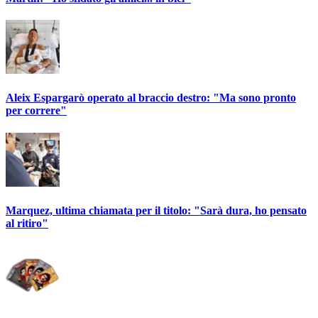
Aleix Espargarò operato al braccio destro: "Ma sono pronto
per correre"
Marquez, ultima chiamata per il titolo: "Sarà dura, ho pensato
al ritiro"