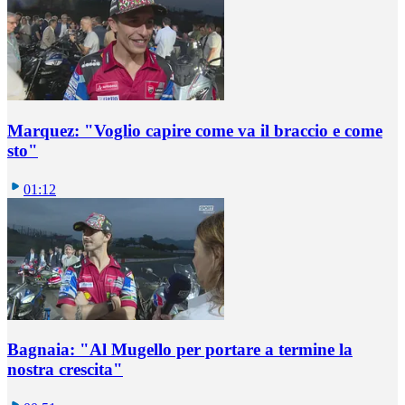
Marquez: "Voglio capire come va il braccio e come
sto"
01:12
Bagnaia: "Al Mugello per portare a termine la
nostra crescita"