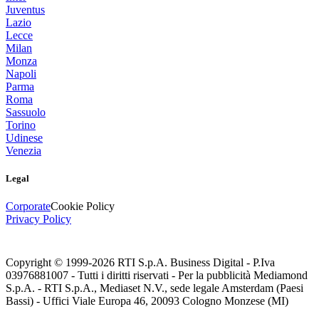
Juventus
Lazio
Lecce
Milan
Monza
Napoli
Parma
Roma
Sassuolo
Torino
Udinese
Venezia
Legal
Corporate
Cookie Policy
Privacy Policy
Copyright © 1999-
2026
RTI S.p.A. Business Digital - P.Iva
03976881007 - Tutti i diritti riservati - Per la pubblicità Mediamond
S.p.A. - RTI S.p.A., Mediaset N.V., sede legale Amsterdam (Paesi
Bassi) - Uffici Viale Europa 46, 20093 Cologno Monzese (MI)