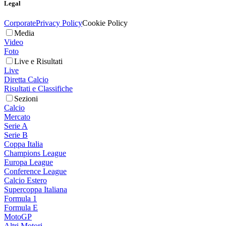
Legal
Corporate
Privacy Policy
Cookie Policy
Media
Video
Foto
Live e Risultati
Live
Diretta Calcio
Risultati e Classifiche
Sezioni
Calcio
Mercato
Serie A
Serie B
Coppa Italia
Champions League
Europa League
Conference League
Calcio Estero
Supercoppa Italiana
Formula 1
Formula E
MotoGP
Altri Motori