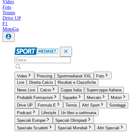
Video
Foto
Tennis
Drive UP
F1
MotoGp
Video
Pressing
Sportmediaset XXL
Foto
Live
Diretta Calcio
Risultati e Classifiche
News Live
Calcio
Coppa Italia
Supercoppa Italiana
Probabili Formazioni
Squadre
Mercato
Motori
Drive UP
Formula E
Tennis
Altri Sport
Sondaggi
Podcast
Lifestyle
Un libro a settimana
Speciali Europei
Speciali Olimpiadi
Speciale Scudetti
Speciali Mondiali
Altri Speciali