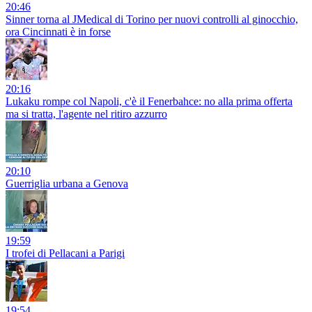
20:46
Sinner torna al JMedical di Torino per nuovi controlli al ginocchio,
ora Cincinnati è in forse
20:16
Lukaku rompe col Napoli, c'è il Fenerbahce: no alla prima offerta
ma si tratta, l'agente nel ritiro azzurro
20:10
Guerriglia urbana a Genova
19:59
I trofei di Pellacani a Parigi
19:54