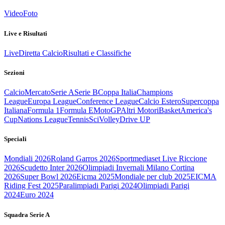
Video
Foto
Live e Risultati
Live
Diretta Calcio
Risultati e Classifiche
Sezioni
Calcio
Mercato
Serie A
Serie B
Coppa Italia
Champions
League
Europa League
Conference League
Calcio Estero
Supercoppa
Italiana
Formula 1
Formula E
MotoGP
Altri Motori
Basket
America's
Cup
Nations League
Tennis
Sci
Volley
Drive UP
Speciali
Mondiali 2026
Roland Garros 2026
Sportmediaset Live Riccione
2026
Scudetto Inter 2026
Olimpiadi Invernali Milano Cortina
2026
Super Bowl 2026
Eicma 2025
Mondiale per club 2025
EICMA
Riding Fest 2025
Paralimpiadi Parigi 2024
Olimpiadi Parigi
2024
Euro 2024
Squadra Serie A