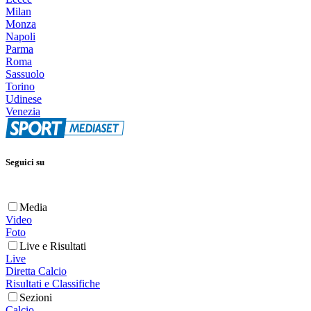
Milan
Monza
Napoli
Parma
Roma
Sassuolo
Torino
Udinese
Venezia
Seguici su
Media
Video
Foto
Live e Risultati
Live
Diretta Calcio
Risultati e Classifiche
Sezioni
Calcio