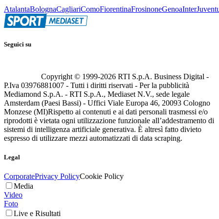
Atalanta
Bologna
Cagliari
Como
Fiorentina
Frosinone
Genoa
Inter
Juvent
Seguici su
Copyright © 1999-
2026
RTI S.p.A. Business Digital -
P.Iva 03976881007 - Tutti i diritti riservati - Per la pubblicità
Mediamond S.p.A. - RTI S.p.A., Mediaset N.V., sede legale
Amsterdam (Paesi Bassi) - Uffici Viale Europa 46, 20093 Cologno
Monzese (MI)
Rispetto ai contenuti e ai dati personali trasmessi e/o
riprodotti è vietata ogni utilizzazione funzionale all’addestramento di
sistemi di intelligenza artificiale generativa. È altresì fatto divieto
espresso di utilizzare mezzi automatizzati di data scraping.
Legal
Corporate
Privacy Policy
Cookie Policy
Media
Video
Foto
Live e Risultati