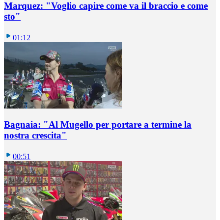
Marquez: "Voglio capire come va il braccio e come
sto"
01:12
Bagnaia: "Al Mugello per portare a termine la
nostra crescita"
00:51