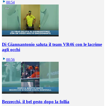
00:54
Di Giannantonio saluta il team VR46 con le lacrime
agli occhi
00:56
Bezzecchi, il bel gesto dopo la follia