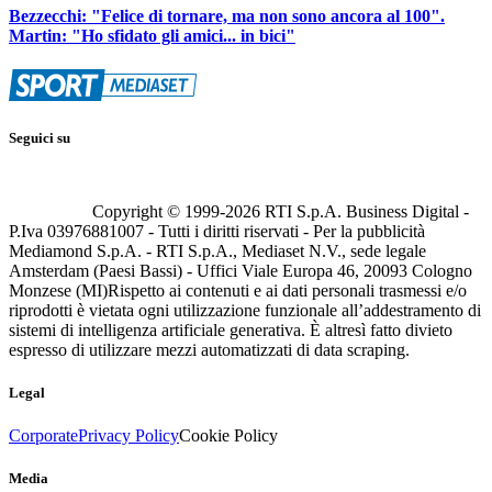
Bezzecchi: "Felice di tornare, ma non sono ancora al 100".
Martin: "Ho sfidato gli amici... in bici"
Seguici su
Copyright © 1999-
2026
RTI S.p.A. Business Digital -
P.Iva 03976881007 - Tutti i diritti riservati - Per la pubblicità
Mediamond S.p.A. - RTI S.p.A., Mediaset N.V., sede legale
Amsterdam (Paesi Bassi) - Uffici Viale Europa 46, 20093 Cologno
Monzese (MI)
Rispetto ai contenuti e ai dati personali trasmessi e/o
riprodotti è vietata ogni utilizzazione funzionale all’addestramento di
sistemi di intelligenza artificiale generativa. È altresì fatto divieto
espresso di utilizzare mezzi automatizzati di data scraping.
Legal
Corporate
Privacy Policy
Cookie Policy
Media