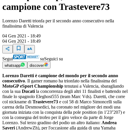
campione con Trastevere73
Lorenzo Daretti trionfa per il secondo anno consecutivo nella
finalissima di Valencia
04 Gen 2021 - 18:49
04 Gen 2021 - 18:49
Segui
su
Seguici su
whatsapp
discover
Lorenzo Daretti è campione del mondo per il secondo anno
consecutivo
. Il gamer romano ha trionfato nella finalissima del
MotoGP eSport Championship
tenutasi a Valencia, sbaragliando
con la sua
Ducati
la concorrenza degli altri 11 finalisti e battendo nel
finale lo spagnolo Eleghost555 (team Marc Vds). Daretti, che corre
col nickname di
Trastevere73
e col 58 di Marco Simoncelli sulla
carena della Desmosedici, ha coronato nel migliore dei modi una
giornata iniziata con la conquista della pole position (in 1'23''207) e
con la consegna del trofeo per il giro veloce da parte di Jorge
Lorenzo. Sul terzo gradino del podio un altro italiano:
Andrea
Saveri
(AndrewZh), per l'occasione alla guida di una Yamaha