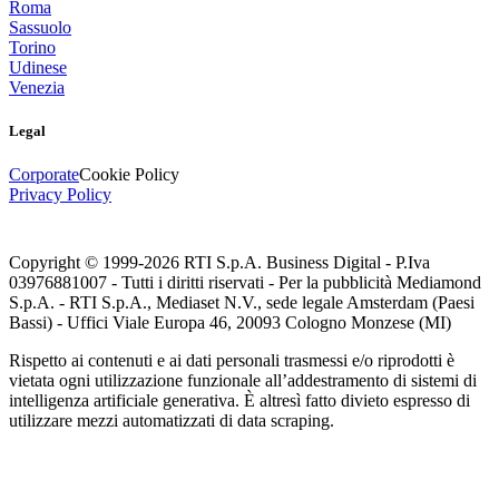
Roma
Sassuolo
Torino
Udinese
Venezia
Legal
Corporate
Cookie Policy
Privacy Policy
Copyright © 1999-
2026
RTI S.p.A. Business Digital - P.Iva
03976881007 - Tutti i diritti riservati - Per la pubblicità Mediamond
S.p.A. - RTI S.p.A., Mediaset N.V., sede legale Amsterdam (Paesi
Bassi) - Uffici Viale Europa 46, 20093 Cologno Monzese (MI)
Rispetto ai contenuti e ai dati personali trasmessi e/o riprodotti è
vietata ogni utilizzazione funzionale all’addestramento di sistemi di
intelligenza artificiale generativa. È altresì fatto divieto espresso di
utilizzare mezzi automatizzati di data scraping.