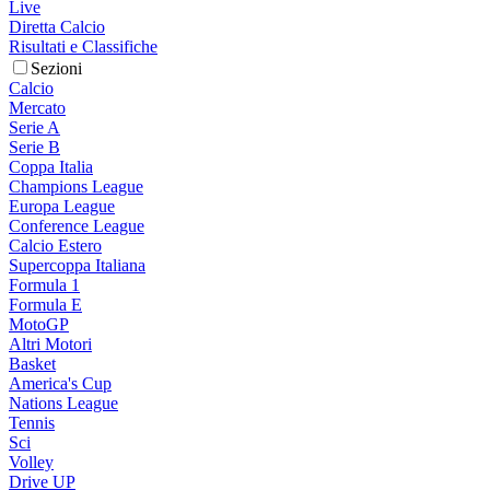
Live
Diretta Calcio
Risultati e Classifiche
Sezioni
Calcio
Mercato
Serie A
Serie B
Coppa Italia
Champions League
Europa League
Conference League
Calcio Estero
Supercoppa Italiana
Formula 1
Formula E
MotoGP
Altri Motori
Basket
America's Cup
Nations League
Tennis
Sci
Volley
Drive UP