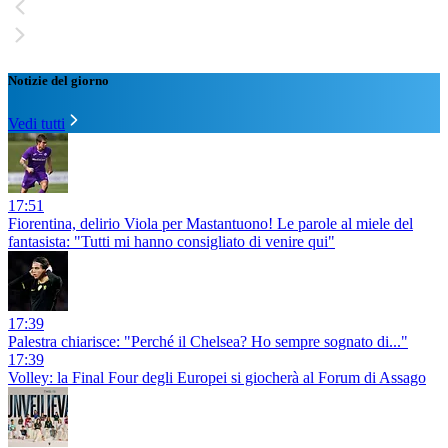
Notizie del giorno
Vedi tutti
17:51
Fiorentina, delirio Viola per Mastantuono! Le parole al miele del
fantasista: "Tutti mi hanno consigliato di venire qui"
17:39
Palestra chiarisce: "Perché il Chelsea? Ho sempre sognato di..."
17:39
Volley: la Final Four degli Europei si giocherà al Forum di Assago