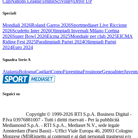
Cup
Nations League
Tennis
Sci
Volley
Drive UP
Speciali
Mondiali 2026
Roland Garros 2026
Sportmediaset Live Riccione
2026
Scudetto Inter 2026
Olimpiadi Invernali Milano Cortina
2026
Super Bowl 2026
Eicma 2025
Mondiale per club 2025
EICMA
Riding Fest 2025
Paralimpiadi Parigi 2024
Olimpiadi Parigi
2024
Euro 2024
Squadra Serie A
Atalanta
Bologna
Cagliari
Como
Fiorentina
Frosinone
Genoa
Inter
Juvent
Seguici su
Copyright © 1999-
2026
RTI S.p.A. Business Digital -
P.Iva 03976881007 - Tutti i diritti riservati - Per la pubblicità
Mediamond S.p.A. - RTI S.p.A., Mediaset N.V., sede legale
Amsterdam (Paesi Bassi) - Uffici Viale Europa 46, 20093 Cologno
Monzese (MI)
Rispetto ai contenuti e ai dati personali trasmessi e/o