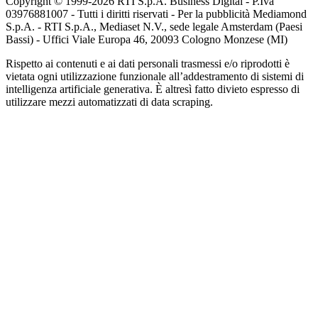
Copyright © 1999-
2026
RTI S.p.A. Business Digital - P.Iva
03976881007 - Tutti i diritti riservati - Per la pubblicità Mediamond
S.p.A. - RTI S.p.A., Mediaset N.V., sede legale Amsterdam (Paesi
Bassi) - Uffici Viale Europa 46, 20093 Cologno Monzese (MI)
Rispetto ai contenuti e ai dati personali trasmessi e/o riprodotti è
vietata ogni utilizzazione funzionale all’addestramento di sistemi di
intelligenza artificiale generativa. È altresì fatto divieto espresso di
utilizzare mezzi automatizzati di data scraping.