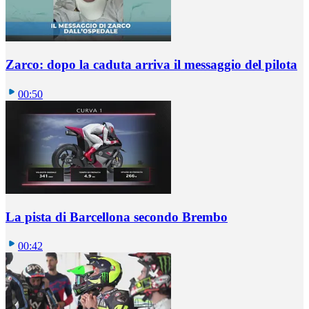
Zarco: dopo la caduta arriva il messaggio del pilota
00:50
La pista di Barcellona secondo Brembo
00:42