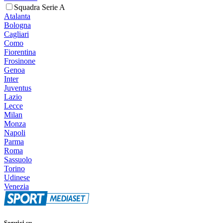
Squadra Serie A
Atalanta
Bologna
Cagliari
Como
Fiorentina
Frosinone
Genoa
Inter
Juventus
Lazio
Lecce
Milan
Monza
Napoli
Parma
Roma
Sassuolo
Torino
Udinese
Venezia
Seguici su