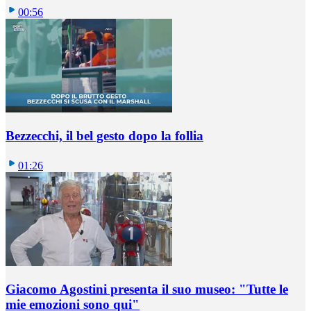
00:56
Bezzecchi, il bel gesto dopo la follia
01:26
Giacomo Agostini presenta il suo museo: "Tutte le
mie emozioni sono qui"