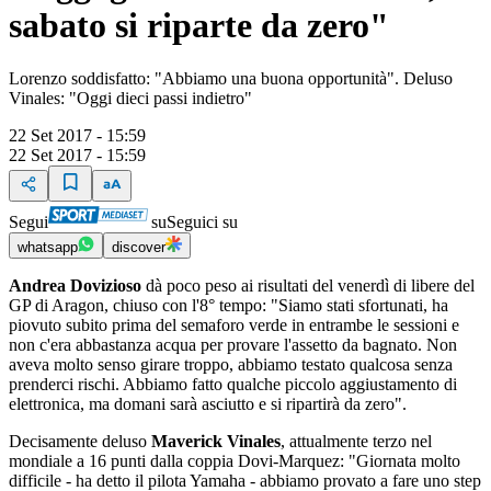
sabato si riparte da zero"
Lorenzo soddisfatto: "Abbiamo una buona opportunità". Deluso
Vinales: "Oggi dieci passi indietro"
22 Set 2017 - 15:59
22 Set 2017 - 15:59
Segui
su
Seguici su
whatsapp
discover
Andrea Dovizioso
dà poco peso ai risultati del venerdì di libere del
GP di Aragon, chiuso con l'8° tempo: "Siamo stati sfortunati, ha
piovuto subito prima del semaforo verde in entrambe le sessioni e
non c'era abbastanza acqua per provare l'assetto da bagnato. Non
aveva molto senso girare troppo, abbiamo testato qualcosa senza
prenderci rischi. Abbiamo fatto qualche piccolo aggiustamento di
elettronica, ma domani sarà asciutto e si ripartirà da zero".
Decisamente deluso
Maverick Vinales
, attualmente terzo nel
mondiale a 16 punti dalla coppia Dovi-Marquez: "Giornata molto
difficile - ha detto il pilota Yamaha - abbiamo provato a fare uno step