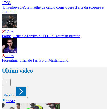
17:33
'Unveilievable': le maglie da calcio come opere d'arte da scoprire e
ammirare
17:08
Parma, ufficiale l'arrivo di El Bilal Touré in prestito
17:06
Fiorentina, ufficiale l'arrivo di Mastantuono
Ultimi video
Vedi tutti
00:42