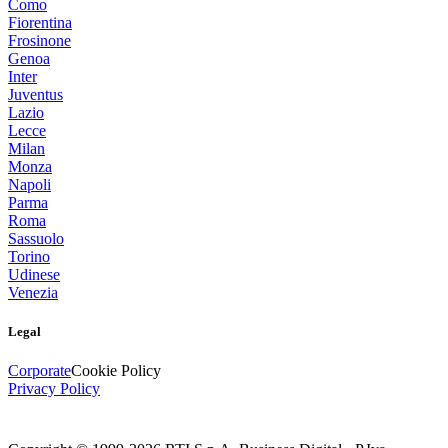
Como
Fiorentina
Frosinone
Genoa
Inter
Juventus
Lazio
Lecce
Milan
Monza
Napoli
Parma
Roma
Sassuolo
Torino
Udinese
Venezia
Legal
Corporate
Cookie Policy
Privacy Policy