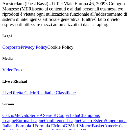
Amsterdam (Paesi Bassi) - Uffici Viale Europa 46, 20093 Cologno
Monzese (MI)
Rispetto ai contenuti e ai dati personali trasmessi e/o
riprodotti è vietata ogni utilizzazione funzionale all’addestramento di
sistemi di intelligenza artificiale generativa. È altresì fatto divieto
espresso di utilizzare mezzi automatizzati di data scraping.
Legal
Corporate
Privacy Policy
Cookie Policy
Media
Video
Foto
Live e Risultati
Live
Diretta Calcio
Risultati e Classifiche
Sezioni
Calcio
Mercato
Serie A
Serie B
Coppa Italia
Champions
League
Europa League
Conference League
Calcio Estero
Supercoppa
Italiana
Formula 1
Formula E
MotoGP
Altri Motori
Basket
America's