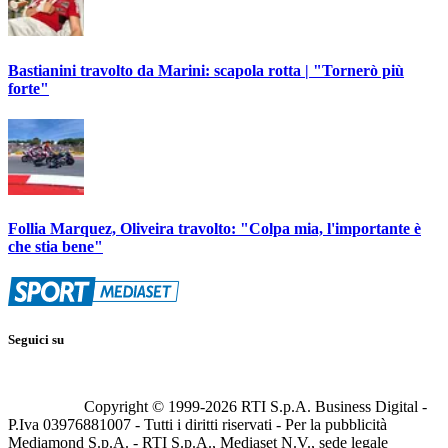
Bastianini travolto da Marini: scapola rotta | "Tornerò più
forte"
Follia Marquez, Oliveira travolto: "Colpa mia, l'importante è
che stia bene"
Seguici su
Copyright © 1999-
2026
RTI S.p.A. Business Digital -
P.Iva 03976881007 - Tutti i diritti riservati - Per la pubblicità
Mediamond S.p.A. - RTI S.p.A., Mediaset N.V., sede legale