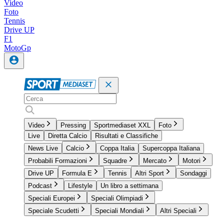
Video
Foto
Tennis
Drive UP
F1
MotoGp
Video
Pressing
Sportmediaset XXL
Foto
Live
Diretta Calcio
Risultati e Classifiche
News Live
Calcio
Coppa Italia
Supercoppa Italiana
Probabili Formazioni
Squadre
Mercato
Motori
Drive UP
Formula E
Tennis
Altri Sport
Sondaggi
Podcast
Lifestyle
Un libro a settimana
Speciali Europei
Speciali Olimpiadi
Speciale Scudetti
Speciali Mondiali
Altri Speciali