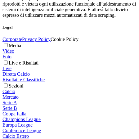
riprodotti è vietata ogni utilizzazione funzionale all’addestramento di
sistemi di intelligenza artificiale generativa. È altresì fatto divieto
espresso di utilizzare mezzi automatizzati di data scraping.
Legal
Corporate
Privacy Policy
Cookie Policy
Media
Video
Foto
Live e Risultati
Live
Diretta Calcio
Risultati e Classifiche
Sezioni
Calcio
Mercato
Serie A
Serie B
Coppa Italia
Champions League
Europa League
Conference League
Calcio Estero