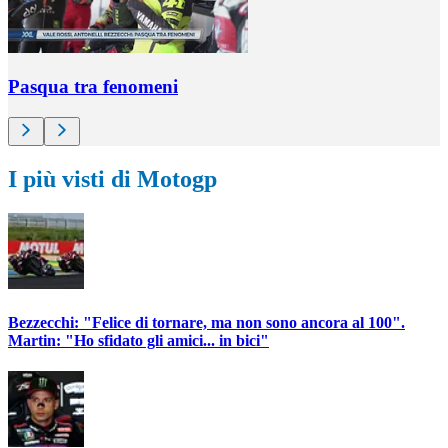
Pasqua tra fenomeni
I più visti di Motogp
Bezzecchi: "Felice di tornare, ma non sono ancora al 100".
Martin: "Ho sfidato gli amici... in bici"