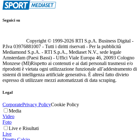
Seguici su
Copyright © 1999-
2026
RTI S.p.A. Business Digital -
P.Iva 03976881007 - Tutti i diritti riservati - Per la pubblicità
Mediamond S.p.A. - RTI S.p.A., Mediaset N.V., sede legale
Amsterdam (Paesi Bassi) - Uffici Viale Europa 46, 20093 Cologno
Monzese (MI)
Rispetto ai contenuti e ai dati personali trasmessi e/o
riprodotti è vietata ogni utilizzazione funzionale all’addestramento di
sistemi di intelligenza artificiale generativa. È altresì fatto divieto
espresso di utilizzare mezzi automatizzati di data scraping.
Legal
Corporate
Privacy Policy
Cookie Policy
Media
Video
Foto
Live e Risultati
Live
Diretta Calcio