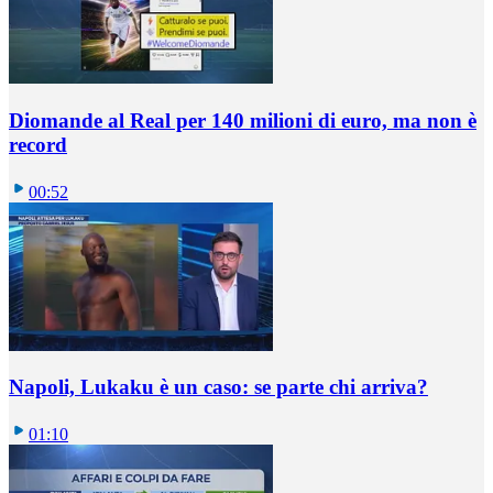
Diomande al Real per 140 milioni di euro, ma non è
record
00:52
Napoli, Lukaku è un caso: se parte chi arriva?
01:10