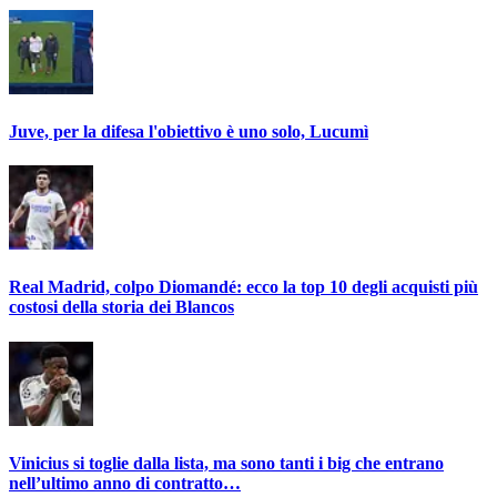
Juve, per la difesa l'obiettivo è uno solo, Lucumì
Real Madrid, colpo Diomandé: ecco la top 10 degli acquisti più
costosi della storia dei Blancos
Vinicius si toglie dalla lista, ma sono tanti i big che entrano
nell’ultimo anno di contratto…