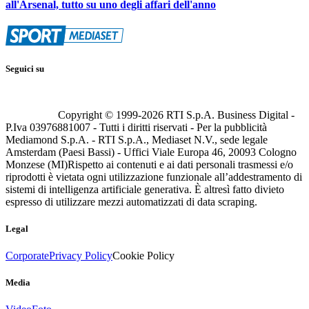
all'Arsenal, tutto su uno degli affari dell'anno
Seguici su
Copyright © 1999-
2026
RTI S.p.A. Business Digital -
P.Iva 03976881007 - Tutti i diritti riservati - Per la pubblicità
Mediamond S.p.A. - RTI S.p.A., Mediaset N.V., sede legale
Amsterdam (Paesi Bassi) - Uffici Viale Europa 46, 20093 Cologno
Monzese (MI)
Rispetto ai contenuti e ai dati personali trasmessi e/o
riprodotti è vietata ogni utilizzazione funzionale all’addestramento di
sistemi di intelligenza artificiale generativa. È altresì fatto divieto
espresso di utilizzare mezzi automatizzati di data scraping.
Legal
Corporate
Privacy Policy
Cookie Policy
Media