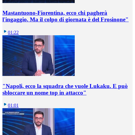
Mastantuono-Fiorentina, ecco chi pagherà
l'ingaggio. Ma il colpo di giornata è del Frosinone"
01:22
"Napoli, ecco la squadra che vuole Lukaku. E può
sbloccare un nome top in attacco"
01:01