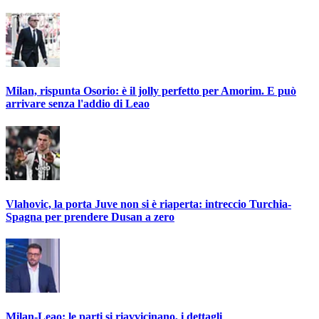
Milan, rispunta Osorio: è il jolly perfetto per Amorim. E può
arrivare senza l'addio di Leao
Vlahovic, la porta Juve non si è riaperta: intreccio Turchia-
Spagna per prendere Dusan a zero
Milan-Leao: le parti si riavvicinano, i dettagli