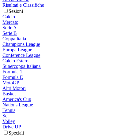
Risultati e Classifiche
Sezioni
Calcio
Mercato
Serie A
Serie B
Coppa Italia
Champions League
Europa League
Conference League
Calcio Estero
Supercoppa Italiana
Formula 1
Formula E
MotoGP
Altri Motori
Basket
America's Cup
Nations League
Tennis
Sci
Volley
Drive UP
Speciali