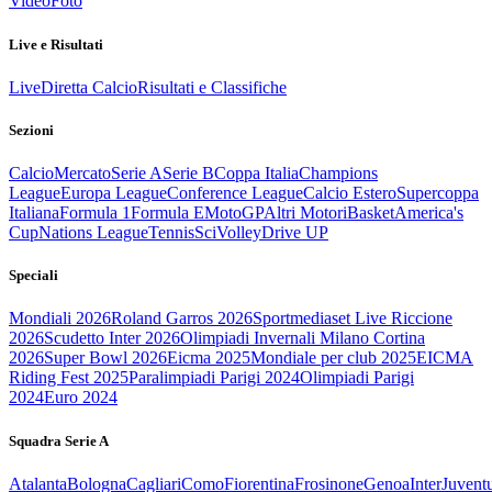
Video
Foto
Live e Risultati
Live
Diretta Calcio
Risultati e Classifiche
Sezioni
Calcio
Mercato
Serie A
Serie B
Coppa Italia
Champions
League
Europa League
Conference League
Calcio Estero
Supercoppa
Italiana
Formula 1
Formula E
MotoGP
Altri Motori
Basket
America's
Cup
Nations League
Tennis
Sci
Volley
Drive UP
Speciali
Mondiali 2026
Roland Garros 2026
Sportmediaset Live Riccione
2026
Scudetto Inter 2026
Olimpiadi Invernali Milano Cortina
2026
Super Bowl 2026
Eicma 2025
Mondiale per club 2025
EICMA
Riding Fest 2025
Paralimpiadi Parigi 2024
Olimpiadi Parigi
2024
Euro 2024
Squadra Serie A
Atalanta
Bologna
Cagliari
Como
Fiorentina
Frosinone
Genoa
Inter
Juvent