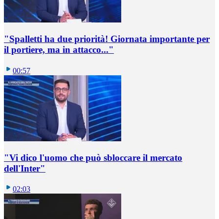
"Spalletti ha due priorità! Giornata importante per
il portiere, ma in attacco..."
00:57
"Vi dico l'uomo che può sbloccare il mercato
dell'Inter"
02:03