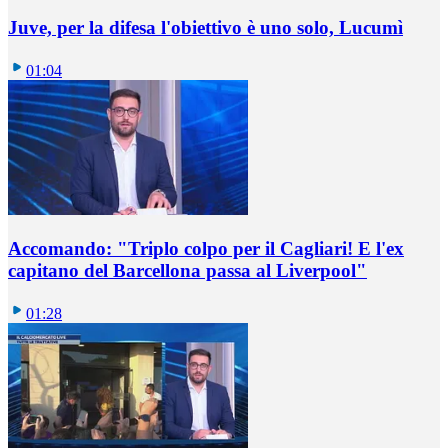
Juve, per la difesa l'obiettivo è uno solo, Lucumì
01:04
Accomando: "Triplo colpo per il Cagliari! E l'ex
capitano del Barcellona passa al Liverpool"
01:28