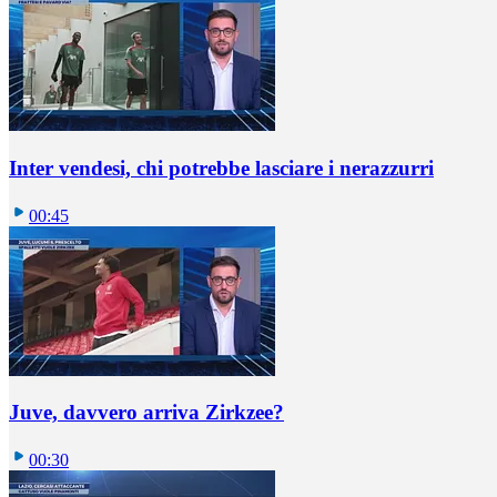
Inter vendesi, chi potrebbe lasciare i nerazzurri
00:45
Juve, davvero arriva Zirkzee?
00:30