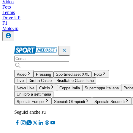
Video
Foto
Tennis
Drive UP
F1
MotoGp
Video
Pressing
Sportmediaset XXL
Foto
Live
Diretta Calcio
Risultati e Classifiche
News Live
Calcio
Coppa Italia
Supercoppa Italiana
Proba
Un libro a settimana
Speciali Europei
Speciali Olimpiadi
Speciale Scudetti
Seguici anche su