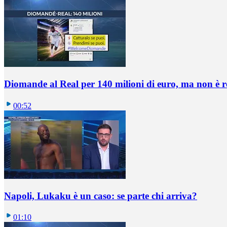
Diomande al Real per 140 milioni di euro, ma non è 
00:52
Napoli, Lukaku è un caso: se parte chi arriva?
01:10