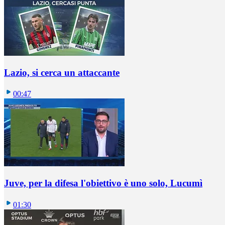
Lazio, si cerca un attaccante
00:47
Juve, per la difesa l'obiettivo è uno solo, Lucumì
01:30