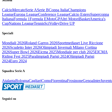
Sezioni
Calcio
Mercato
Serie A
Serie B
Coppa Italia
Champions
League
Europa League
Conference League
Calcio Estero
Supercoppa
Italiana
Formula 1
Formula E
MotoGP
Altri Motori
Basket
America's
Cup
Nations League
Tennis
Sci
Volley
Drive UP
Speciali
Mondiali 2026
Roland Garros 2026
Sportmediaset Live Riccione
2026
Scudetto Inter 2026
Olimpiadi Invernali Milano Cortina
2026
Super Bowl 2026
Eicma 2025
Mondiale per club 2025
EICMA
Riding Fest 2025
Paralimpiadi Parigi 2024
Olimpiadi Parigi
2024
Euro 2024
Squadra Serie A
Atalanta
Bologna
Cagliari
Como
Fiorentina
Frosinone
Genoa
Inter
Juvent
Seguici su