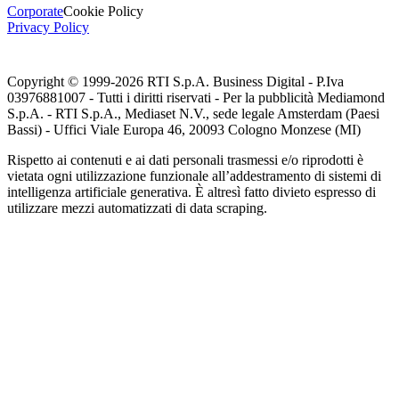
Corporate
Cookie Policy
Privacy Policy
Copyright © 1999-
2026
RTI S.p.A. Business Digital - P.Iva
03976881007 - Tutti i diritti riservati - Per la pubblicità Mediamond
S.p.A. - RTI S.p.A., Mediaset N.V., sede legale Amsterdam (Paesi
Bassi) - Uffici Viale Europa 46, 20093 Cologno Monzese (MI)
Rispetto ai contenuti e ai dati personali trasmessi e/o riprodotti è
vietata ogni utilizzazione funzionale all’addestramento di sistemi di
intelligenza artificiale generativa. È altresì fatto divieto espresso di
utilizzare mezzi automatizzati di data scraping.