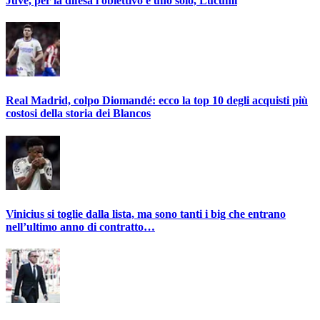
Juve, per la difesa l'obiettivo è uno solo, Lucumì
Real Madrid, colpo Diomandé: ecco la top 10 degli acquisti più
costosi della storia dei Blancos
Vinicius si toglie dalla lista, ma sono tanti i big che entrano
nell’ultimo anno di contratto…