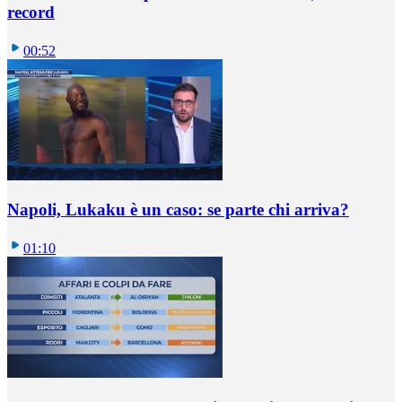
record
00:52
Napoli, Lukaku è un caso: se parte chi arriva?
01:10