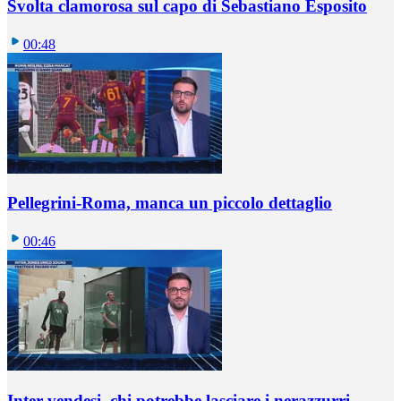
Svolta clamorosa sul capo di Sebastiano Esposito
00:48
Pellegrini-Roma, manca un piccolo dettaglio
00:46
Inter vendesi, chi potrebbe lasciare i nerazzurri