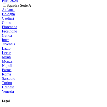
Euro 2024
Squadra Serie A
Atalanta
Bologna
Cagliari
Como
Fiorentina
Frosinone
Genoa
Inter
Juventus
Lazio
Lecce
Milan
Monza
Napoli
Parma
Roma
Sassuolo
Torino
Udinese
Venezia
Legal