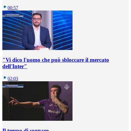
00:57
"Vi dico l'uomo che può sbloccare il mercato
dell'Inter"
02:03
Il tempo di sognare