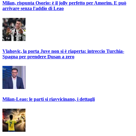
Milan, rispunta Osorio: è il jolly perfetto per Amorim. E può
arrivare senza l'addio di Leao
Vlahovic, la porta Juve non si è riaperta: intreccio Turchia-
Spagna per prendere Dusan a zero
Milan-Leao: le parti si riavvicinano, i dettagli