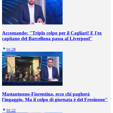
Accomando: "Triplo colpo per il Cagliari! E l'ex
capitano del Barcellona passa al Liverpool"
01:28
Mastantuono-Fiorentina, ecco chi pagherà
l'ingaggio. Ma il colpo di giornata è del Frosinone"
01:22