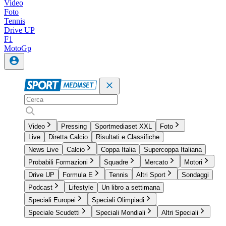
Video
Foto
Tennis
Drive UP
F1
MotoGp
Video
Pressing
Sportmediaset XXL
Foto
Live
Diretta Calcio
Risultati e Classifiche
News Live
Calcio
Coppa Italia
Supercoppa Italiana
Probabili Formazioni
Squadre
Mercato
Motori
Drive UP
Formula E
Tennis
Altri Sport
Sondaggi
Podcast
Lifestyle
Un libro a settimana
Speciali Europei
Speciali Olimpiadi
Speciale Scudetti
Speciali Mondiali
Altri Speciali