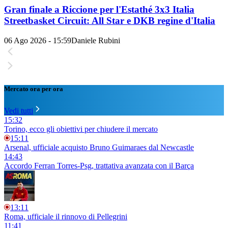
Gran finale a Riccione per l'Estathé 3x3 Italia
Streetbasket Circuit: All Star e DKB regine d'Italia
06 Ago 2026 - 15:59
Daniele Rubini
Mercato ora per ora
Vedi tutti
15:32
Torino, ecco gli obiettivi per chiudere il mercato
15:11
Arsenal, ufficiale acquisto Bruno Guimaraes dal Newcastle
14:43
Accordo Ferran Torres-Psg, trattativa avanzata con il Barça
13:11
Roma, ufficiale il rinnovo di Pellegrini
11:41