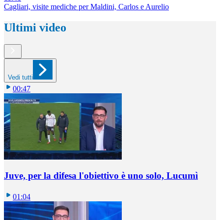
Cagliari, visite mediche per Maldini, Carlos e Aurelio
Ultimi video
Vedi tutti
00:47
Juve, per la difesa l'obiettivo è uno solo, Lucumì
01:04