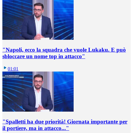
"Napoli, ecco la squadra che vuole Lukaku. E può
sbloccare un nome top in attacco"
01:01
"Spalletti ha due priorità! Giornata importante per
il portiere, ma in attacco..."