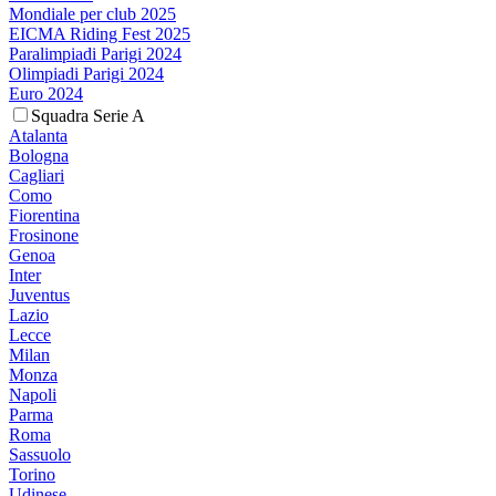
Mondiale per club 2025
EICMA Riding Fest 2025
Paralimpiadi Parigi 2024
Olimpiadi Parigi 2024
Euro 2024
Squadra Serie A
Atalanta
Bologna
Cagliari
Como
Fiorentina
Frosinone
Genoa
Inter
Juventus
Lazio
Lecce
Milan
Monza
Napoli
Parma
Roma
Sassuolo
Torino
Udinese