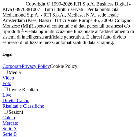
Copyright © 1999-
2026
RTI S.p.A. Business Digital -
P.Iva 03976881007 - Tutti i diritti riservati - Per la pubblicità
Mediamond S.p.A. - RTI S.p.A., Mediaset N.V., sede legale
Amsterdam (Paesi Bassi) - Uffici Viale Europa 46, 20093 Cologno
Monzese (MI)
Rispetto ai contenuti e ai dati personali trasmessi e/o
riprodotti è vietata ogni utilizzazione funzionale all’addestramento di
sistemi di intelligenza artificiale generativa. È altresì fatto divieto
espresso di utilizzare mezzi automatizzati di data scraping.
Legal
Corporate
Privacy Policy
Cookie Policy
Media
Video
Foto
Live e Risultati
Live
Diretta Calcio
Risultati e Classifiche
Sezioni
Calcio
Mercato
Serie A
Serie B