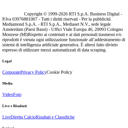
Copyright © 1999-
2026
RTI S.p.A. Business Digital -
P.Iva 03976881007 - Tutti i diritti riservati - Per la pubblicità
Mediamond S.p.A. - RTI S.p.A., Mediaset N.V., sede legale
Amsterdam (Paesi Bassi) - Uffici Viale Europa 46, 20093 Cologno
Monzese (MI)
Rispetto ai contenuti e ai dati personali trasmessi e/o
riprodotti è vietata ogni utilizzazione funzionale all’addestramento di
sistemi di intelligenza artificiale generativa. È altresì fatto divieto
espresso di utilizzare mezzi automatizzati di data scraping.
Legal
Corporate
Privacy Policy
Cookie Policy
Media
Video
Foto
Live e Risultati
Live
Diretta Calcio
Risultati e Classifiche