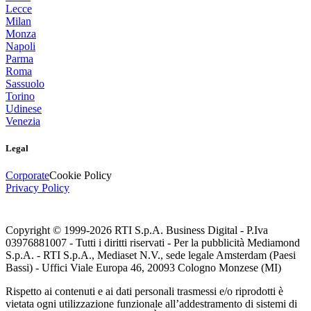
Lecce
Milan
Monza
Napoli
Parma
Roma
Sassuolo
Torino
Udinese
Venezia
Legal
Corporate
Cookie Policy
Privacy Policy
Copyright © 1999-
2026
RTI S.p.A. Business Digital - P.Iva
03976881007 - Tutti i diritti riservati - Per la pubblicità Mediamond
S.p.A. - RTI S.p.A., Mediaset N.V., sede legale Amsterdam (Paesi
Bassi) - Uffici Viale Europa 46, 20093 Cologno Monzese (MI)
Rispetto ai contenuti e ai dati personali trasmessi e/o riprodotti è
vietata ogni utilizzazione funzionale all’addestramento di sistemi di