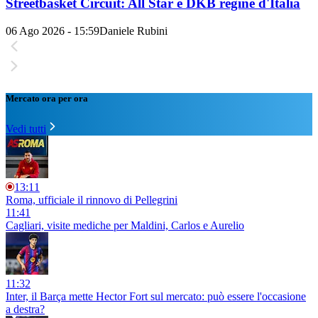
Streetbasket Circuit: All Star e DKB regine d'Italia
06 Ago 2026 - 15:59
Daniele Rubini
Mercato ora per ora
Vedi tutti
13:11
Roma, ufficiale il rinnovo di Pellegrini
11:41
Cagliari, visite mediche per Maldini, Carlos e Aurelio
11:32
Inter, il Barça mette Hector Fort sul mercato: può essere l'occasione
a destra?