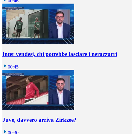
00:46
Inter vendesi, chi potrebbe lasciare i nerazzurri
00:45
Juve, davvero arriva Zirkzee?
00:30