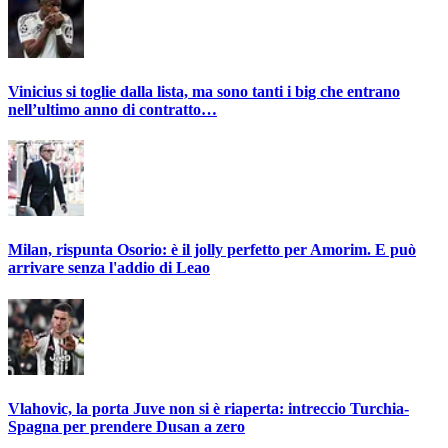
Vinicius si toglie dalla lista, ma sono tanti i big che entrano
nell’ultimo anno di contratto…
Milan, rispunta Osorio: è il jolly perfetto per Amorim. E può
arrivare senza l'addio di Leao
Vlahovic, la porta Juve non si è riaperta: intreccio Turchia-
Spagna per prendere Dusan a zero