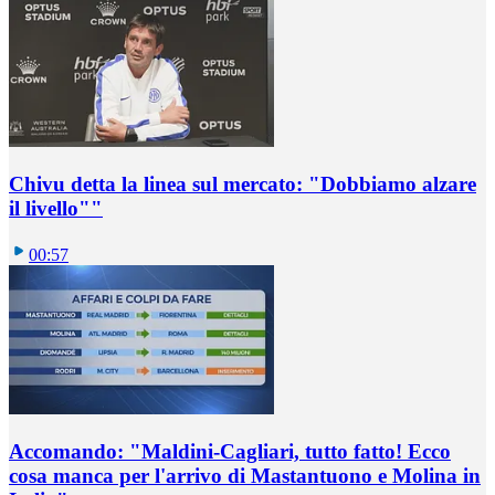
Chivu detta la linea sul mercato: "Dobbiamo alzare
il livello""
00:57
Accomando: "Maldini-Cagliari, tutto fatto! Ecco
cosa manca per l'arrivo di Mastantuono e Molina in