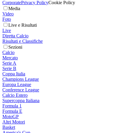
Corporate
Privacy Policy
Cookie Policy
Media
Video
Foto
Live e Risultati
Live
Diretta Calcio
Risultati e Classifiche
Sezioni
Calcio
Mercato
Serie A
Serie B
Coppa Italia
Champions League
Europa League
Conference League
Calcio Estero
Supercoppa Italiana
Formula 1
Formula E
MotoGP
Altri Motori
Basket
America's Cup