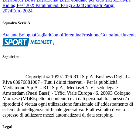
Riding Fest 2025
Paralimpiadi Parigi 2024
Olimpiadi Parigi
2024
Euro 2024
Squadra Serie A
Atalanta
Bologna
Cagliari
Como
Fiorentina
Frosinone
Genoa
Inter
Juvent
Seguici su
Copyright © 1999-
2026
RTI S.p.A. Business Digital -
P.Iva 03976881007 - Tutti i diritti riservati - Per la pubblicità
Mediamond S.p.A. - RTI S.p.A., Mediaset N.V., sede legale
Amsterdam (Paesi Bassi) - Uffici Viale Europa 46, 20093 Cologno
Monzese (MI)
Rispetto ai contenuti e ai dati personali trasmessi e/o
riprodotti è vietata ogni utilizzazione funzionale all’addestramento di
sistemi di intelligenza artificiale generativa. È altresì fatto divieto
espresso di utilizzare mezzi automatizzati di data scraping.
Legal