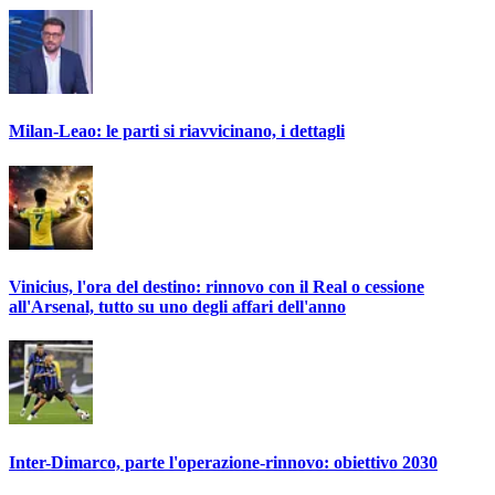
Milan-Leao: le parti si riavvicinano, i dettagli
Vinicius, l'ora del destino: rinnovo con il Real o cessione
all'Arsenal, tutto su uno degli affari dell'anno
Inter-Dimarco, parte l'operazione-rinnovo: obiettivo 2030