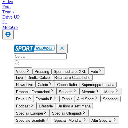
Video
Foto
Tennis
Drive UP
F1
MotoGp
Video
Pressing
Sportmediaset XXL
Foto
Live
Diretta Calcio
Risultati e Classifiche
News Live
Calcio
Coppa Italia
Supercoppa Italiana
Probabili Formazioni
Squadre
Mercato
Motori
Drive UP
Formula E
Tennis
Altri Sport
Sondaggi
Podcast
Lifestyle
Un libro a settimana
Speciali Europei
Speciali Olimpiadi
Speciale Scudetti
Speciali Mondiali
Altri Speciali