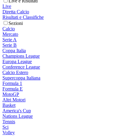
Live e Risultati
Live
Diretta Calcio
Risultati e Classifiche
Sezioni
Calcio
Mercato
Serie A
Serie B
Coppa Italia
Champions League
Europa League
Conference League
Calcio Estero
Supercoppa Italiana
Formula 1
Formula E
MotoGP
Altri Motori
Basket
America's Cup
Nations League
Tennis
Sci
Volley