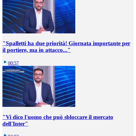
"Spalletti ha due priorità! Giornata importante per
il portiere, ma in attacco..."
00:57
"Vi dico l'uomo che può sbloccare il mercato
dell'Inter"