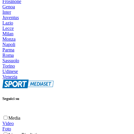
Frosinone
Genoa
Inter
Juventus
Lazio
Lecce
Milan
Monza
Napoli
Parma
Roma
Sassuolo
Torino
Udinese
Venezia
Seguici su
Media
Video
Foto