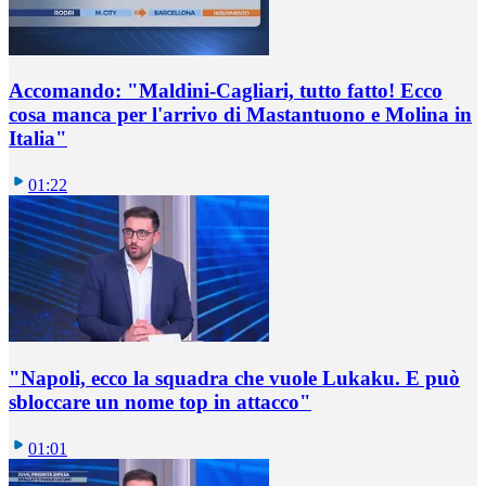
Accomando: "Maldini-Cagliari, tutto fatto! Ecco
cosa manca per l'arrivo di Mastantuono e Molina in
Italia"
01:22
"Napoli, ecco la squadra che vuole Lukaku. E può
sbloccare un nome top in attacco"
01:01