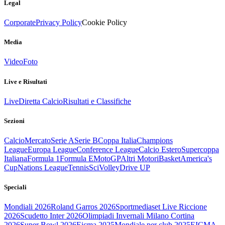
Legal
Corporate
Privacy Policy
Cookie Policy
Media
Video
Foto
Live e Risultati
Live
Diretta Calcio
Risultati e Classifiche
Sezioni
Calcio
Mercato
Serie A
Serie B
Coppa Italia
Champions
League
Europa League
Conference League
Calcio Estero
Supercoppa
Italiana
Formula 1
Formula E
MotoGP
Altri Motori
Basket
America's
Cup
Nations League
Tennis
Sci
Volley
Drive UP
Speciali
Mondiali 2026
Roland Garros 2026
Sportmediaset Live Riccione
2026
Scudetto Inter 2026
Olimpiadi Invernali Milano Cortina
2026
Super Bowl 2026
Eicma 2025
Mondiale per club 2025
EICMA