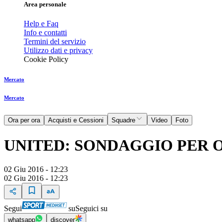
Area personale
Help e Faq
Info e contatti
Termini del servizio
Utilizzo dati e privacy
Cookie Policy
Mercato
Mercato
Ora per ora
Acquisti e Cessioni
Squadre
Video
Foto
UNITED: SONDAGGIO PER 
02 Giu 2016 - 12:23
02 Giu 2016 - 12:23
Segui
su
Seguici su
whatsapp
discover