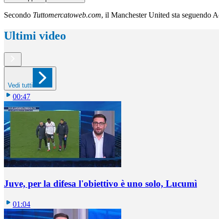
Secondo
Tuttomercatoweb.com
, il Manchester United sta seguendo 
Ultimi video
Vedi tutti
00:47
Juve, per la difesa l'obiettivo è uno solo, Lucumì
01:04