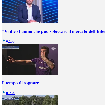
"Vi dico l'uomo che può sbloccare il mercato dell'Inte
02:03
Il tempo di sognare
01:34