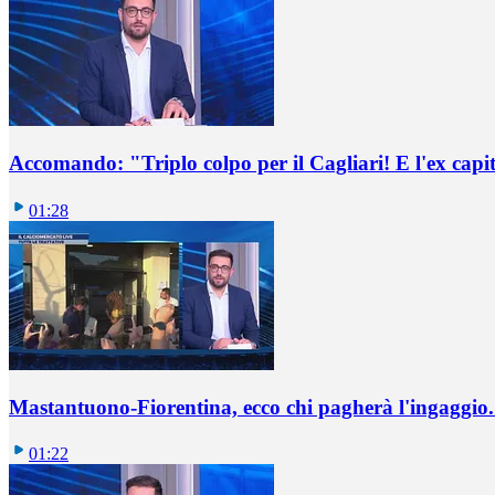
Accomando: "Triplo colpo per il Cagliari! E l'ex capi
01:28
Mastantuono-Fiorentina, ecco chi pagherà l'ingaggio. 
01:22