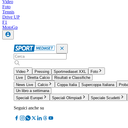
Video
Foto
Tennis
Drive UP
F1
MotoGp
Video
Pressing
Sportmediaset XXL
Foto
Live
Diretta Calcio
Risultati e Classifiche
News Live
Calcio
Coppa Italia
Supercoppa Italiana
Proba
Un libro a settimana
Speciali Europei
Speciali Olimpiadi
Speciale Scudetti
Seguici anche su