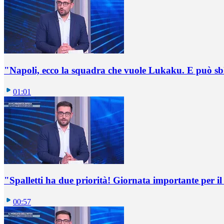
"Napoli, ecco la squadra che vuole Lukaku. E può sb
01:01
"Spalletti ha due priorità! Giornata importante per il 
00:57