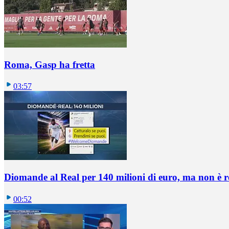
Roma, Gasp ha fretta
03:57
Diomande al Real per 140 milioni di euro, ma non è 
00:52