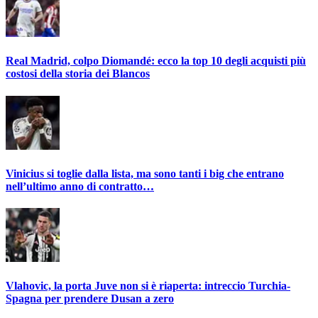
Real Madrid, colpo Diomandé: ecco la top 10 degli acquisti più
costosi della storia dei Blancos
Vinicius si toglie dalla lista, ma sono tanti i big che entrano
nell’ultimo anno di contratto…
Vlahovic, la porta Juve non si è riaperta: intreccio Turchia-
Spagna per prendere Dusan a zero