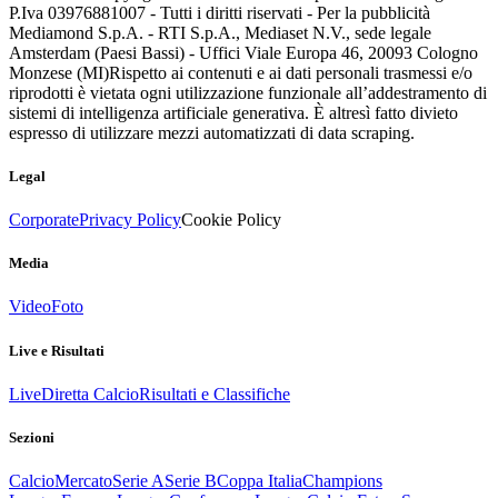
P.Iva 03976881007 - Tutti i diritti riservati - Per la pubblicità
Mediamond S.p.A. - RTI S.p.A., Mediaset N.V., sede legale
Amsterdam (Paesi Bassi) - Uffici Viale Europa 46, 20093 Cologno
Monzese (MI)
Rispetto ai contenuti e ai dati personali trasmessi e/o
riprodotti è vietata ogni utilizzazione funzionale all’addestramento di
sistemi di intelligenza artificiale generativa. È altresì fatto divieto
espresso di utilizzare mezzi automatizzati di data scraping.
Legal
Corporate
Privacy Policy
Cookie Policy
Media
Video
Foto
Live e Risultati
Live
Diretta Calcio
Risultati e Classifiche
Sezioni
Calcio
Mercato
Serie A
Serie B
Coppa Italia
Champions