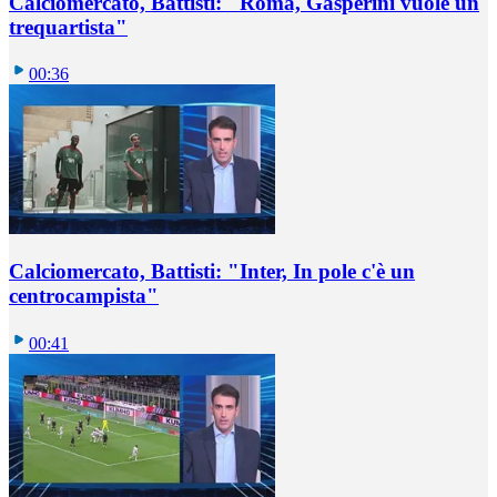
Calciomercato, Battisti: "Roma, Gasperini vuole un
trequartista"
00:36
Calciomercato, Battisti: "Inter, In pole c'è un
centrocampista"
00:41