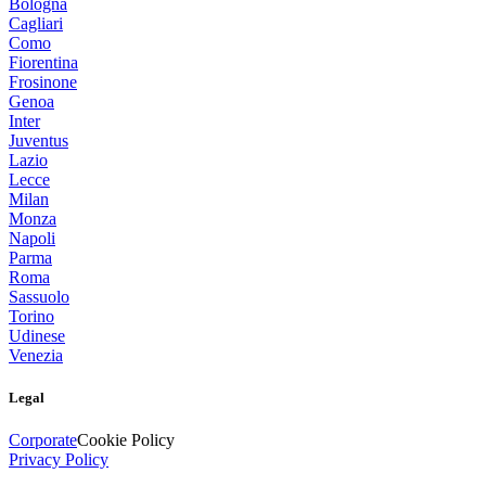
Bologna
Cagliari
Como
Fiorentina
Frosinone
Genoa
Inter
Juventus
Lazio
Lecce
Milan
Monza
Napoli
Parma
Roma
Sassuolo
Torino
Udinese
Venezia
Legal
Corporate
Cookie Policy
Privacy Policy