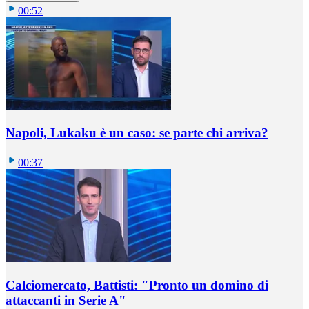
00:52
Napoli, Lukaku è un caso: se parte chi arriva?
00:37
Calciomercato, Battisti: "Pronto un domino di
attaccanti in Serie A"