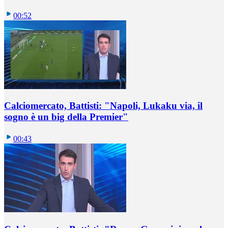
00:52
Calciomercato, Battisti: "Napoli, Lukaku via, il
sogno è un big della Premier"
00:43