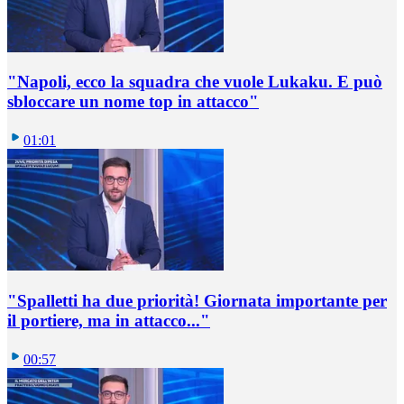
"Napoli, ecco la squadra che vuole Lukaku. E può
sbloccare un nome top in attacco"
01:01
"Spalletti ha due priorità! Giornata importante per
il portiere, ma in attacco..."
00:57