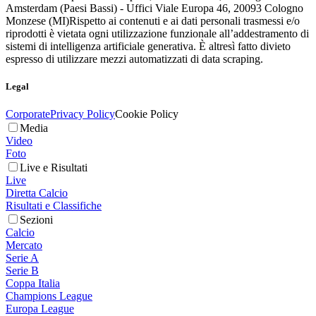
Amsterdam (Paesi Bassi) - Uffici Viale Europa 46, 20093 Cologno
Monzese (MI)
Rispetto ai contenuti e ai dati personali trasmessi e/o
riprodotti è vietata ogni utilizzazione funzionale all’addestramento di
sistemi di intelligenza artificiale generativa. È altresì fatto divieto
espresso di utilizzare mezzi automatizzati di data scraping.
Legal
Corporate
Privacy Policy
Cookie Policy
Media
Video
Foto
Live e Risultati
Live
Diretta Calcio
Risultati e Classifiche
Sezioni
Calcio
Mercato
Serie A
Serie B
Coppa Italia
Champions League
Europa League