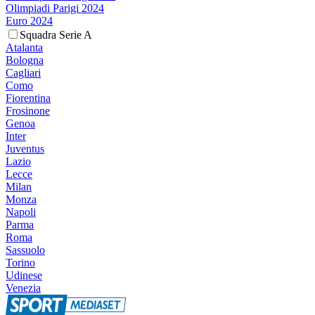
Olimpiadi Parigi 2024
Euro 2024
Squadra Serie A
Atalanta
Bologna
Cagliari
Como
Fiorentina
Frosinone
Genoa
Inter
Juventus
Lazio
Lecce
Milan
Monza
Napoli
Parma
Roma
Sassuolo
Torino
Udinese
Venezia