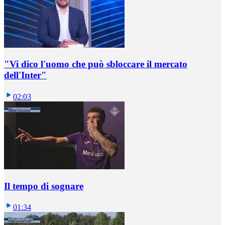
"Vi dico l'uomo che può sbloccare il mercato
dell'Inter"
02:03
Il tempo di sognare
01:34