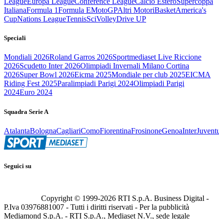
League
Europa League
Conference League
Calcio Estero
Supercoppa
Italiana
Formula 1
Formula E
MotoGP
Altri Motori
Basket
America's
Cup
Nations League
Tennis
Sci
Volley
Drive UP
Speciali
Mondiali 2026
Roland Garros 2026
Sportmediaset Live Riccione
2026
Scudetto Inter 2026
Olimpiadi Invernali Milano Cortina
2026
Super Bowl 2026
Eicma 2025
Mondiale per club 2025
EICMA
Riding Fest 2025
Paralimpiadi Parigi 2024
Olimpiadi Parigi
2024
Euro 2024
Squadra Serie A
Atalanta
Bologna
Cagliari
Como
Fiorentina
Frosinone
Genoa
Inter
Juvent
Seguici su
Copyright © 1999-
2026
RTI S.p.A. Business Digital -
P.Iva 03976881007 - Tutti i diritti riservati - Per la pubblicità
Mediamond S.p.A. - RTI S.p.A., Mediaset N.V., sede legale