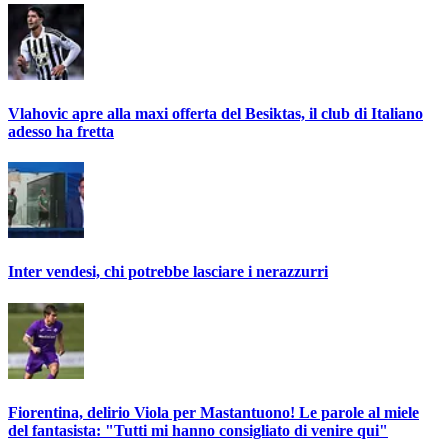
Vlahovic apre alla maxi offerta del Besiktas, il club di Italiano
adesso ha fretta
Inter vendesi, chi potrebbe lasciare i nerazzurri
Fiorentina, delirio Viola per Mastantuono! Le parole al miele
del fantasista: "Tutti mi hanno consigliato di venire qui"