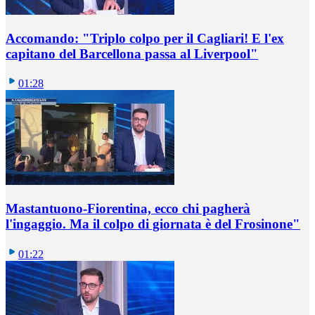
Accomando: "Triplo colpo per il Cagliari! E l'ex
capitano del Barcellona passa al Liverpool"
01:28
Mastantuono-Fiorentina, ecco chi pagherà
l'ingaggio. Ma il colpo di giornata è del Frosinone"
01:22