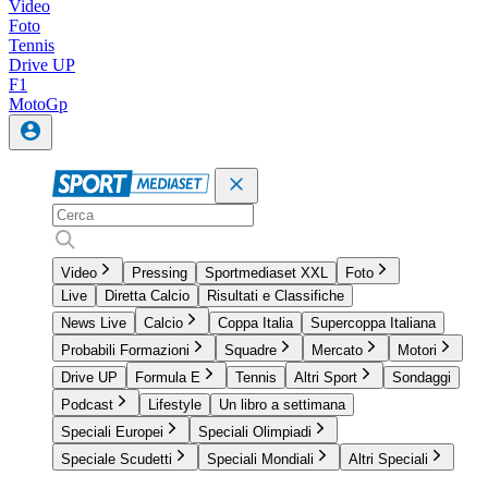
Video
Foto
Tennis
Drive UP
F1
MotoGp
Video
Pressing
Sportmediaset XXL
Foto
Live
Diretta Calcio
Risultati e Classifiche
News Live
Calcio
Coppa Italia
Supercoppa Italiana
Probabili Formazioni
Squadre
Mercato
Motori
Drive UP
Formula E
Tennis
Altri Sport
Sondaggi
Podcast
Lifestyle
Un libro a settimana
Speciali Europei
Speciali Olimpiadi
Speciale Scudetti
Speciali Mondiali
Altri Speciali