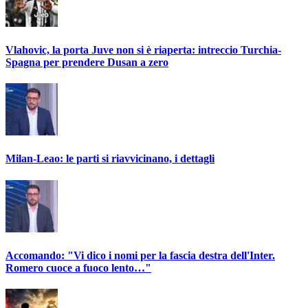
Vlahovic, la porta Juve non si è riaperta: intreccio Turchia-
Spagna per prendere Dusan a zero
Milan-Leao: le parti si riavvicinano, i dettagli
Accomando: "Vi dico i nomi per la fascia destra dell'Inter.
Romero cuoce a fuoco lento…"