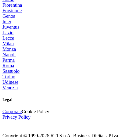
Fiorentina
Frosinone
Genoa
Inter
Juventus
Lazio
Lecce
Milan
Monza
Napoli
Parma
Roma
Sassuolo
Torino
Udinese
Venezia
Legal
Corporate
Cookie Policy
Privacy Policy
Copyright © 1999-
2026
RTI S.p.A. Business Digital - P.Iva