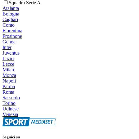
Squadra Serie A
Atalanta
Bologna
Cagliari
Como
Fiorentina
Frosinone
Genoa
Inter
Juventus
Lazio
Lecce
Milan
Monza
Napoli
Parma
Roma
Sassuolo
Torino
Udinese
Venezia
Seguici su