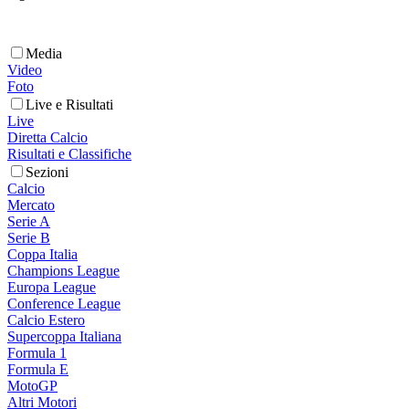
Media
Video
Foto
Live e Risultati
Live
Diretta Calcio
Risultati e Classifiche
Sezioni
Calcio
Mercato
Serie A
Serie B
Coppa Italia
Champions League
Europa League
Conference League
Calcio Estero
Supercoppa Italiana
Formula 1
Formula E
MotoGP
Altri Motori