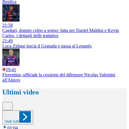
Benfica
21:58
Cagliari, doppio colpo a segno: fatta per Daniel Maldini e Kevin
Carlos, i dettagli delle trattative
21:49
Luca Zidane lascia il Granada e passa al Leganés
19:41
Fiorentina, ufficiale la cessione del difensore Nicolas Valentini
all'Alaves
Ultimi video
Vedi tutti
01:04