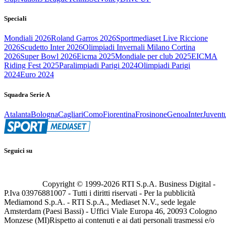
Speciali
Mondiali 2026
Roland Garros 2026
Sportmediaset Live Riccione
2026
Scudetto Inter 2026
Olimpiadi Invernali Milano Cortina
2026
Super Bowl 2026
Eicma 2025
Mondiale per club 2025
EICMA
Riding Fest 2025
Paralimpiadi Parigi 2024
Olimpiadi Parigi
2024
Euro 2024
Squadra Serie A
Atalanta
Bologna
Cagliari
Como
Fiorentina
Frosinone
Genoa
Inter
Juvent
Seguici su
Copyright © 1999-
2026
RTI S.p.A. Business Digital -
P.Iva 03976881007 - Tutti i diritti riservati - Per la pubblicità
Mediamond S.p.A. - RTI S.p.A., Mediaset N.V., sede legale
Amsterdam (Paesi Bassi) - Uffici Viale Europa 46, 20093 Cologno
Monzese (MI)
Rispetto ai contenuti e ai dati personali trasmessi e/o