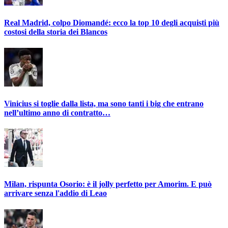
Real Madrid, colpo Diomandé: ecco la top 10 degli acquisti più
costosi della storia dei Blancos
Vinicius si toglie dalla lista, ma sono tanti i big che entrano
nell’ultimo anno di contratto…
Milan, rispunta Osorio: è il jolly perfetto per Amorim. E può
arrivare senza l'addio di Leao