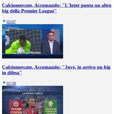
Calciomercato, Accomando: "L'Inter punta un altro
big della Premier League"
02:07
Calciomercato, Accomando: "Juve, in arrivo un big
in difesa"
01:58