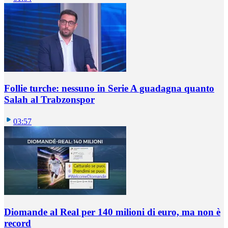
Follie turche: nessuno in Serie A guadagna quanto
Salah al Trabzonspor
03:57
Diomande al Real per 140 milioni di euro, ma non è
record