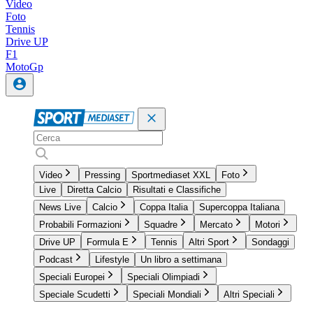
Video
Foto
Tennis
Drive UP
F1
MotoGp
Video
Pressing
Sportmediaset XXL
Foto
Live
Diretta Calcio
Risultati e Classifiche
News Live
Calcio
Coppa Italia
Supercoppa Italiana
Probabili Formazioni
Squadre
Mercato
Motori
Drive UP
Formula E
Tennis
Altri Sport
Sondaggi
Podcast
Lifestyle
Un libro a settimana
Speciali Europei
Speciali Olimpiadi
Speciale Scudetti
Speciali Mondiali
Altri Speciali