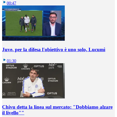
00:47
Juve, per la difesa l'obiettivo è uno solo, Lucumì
01:30
Chivu detta la linea sul mercato: "Dobbiamo alzare
il livello""