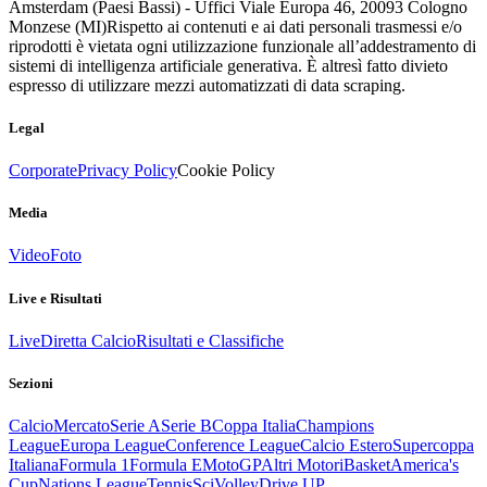
Amsterdam (Paesi Bassi) - Uffici Viale Europa 46, 20093 Cologno
Monzese (MI)
Rispetto ai contenuti e ai dati personali trasmessi e/o
riprodotti è vietata ogni utilizzazione funzionale all’addestramento di
sistemi di intelligenza artificiale generativa. È altresì fatto divieto
espresso di utilizzare mezzi automatizzati di data scraping.
Legal
Corporate
Privacy Policy
Cookie Policy
Media
Video
Foto
Live e Risultati
Live
Diretta Calcio
Risultati e Classifiche
Sezioni
Calcio
Mercato
Serie A
Serie B
Coppa Italia
Champions
League
Europa League
Conference League
Calcio Estero
Supercoppa
Italiana
Formula 1
Formula E
MotoGP
Altri Motori
Basket
America's
Cup
Nations League
Tennis
Sci
Volley
Drive UP