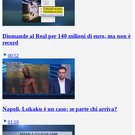
Diomande al Real per 140 milioni di euro, ma non è
record
00:52
Napoli, Lukaku è un caso: se parte chi arriva?
01:10