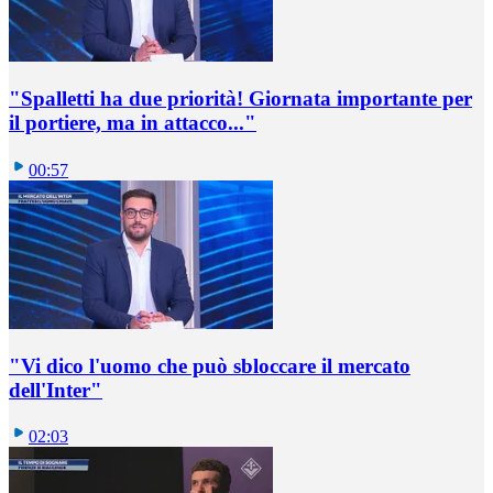
"Spalletti ha due priorità! Giornata importante per
il portiere, ma in attacco..."
00:57
"Vi dico l'uomo che può sbloccare il mercato
dell'Inter"
02:03