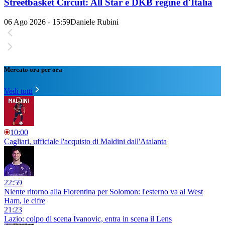
Streetbasket Circuit: All Star e DKB regine d'Italia
06 Ago 2026 - 15:59
Daniele Rubini
Mercato ora per ora
Vedi tutti
10:00
Cagliari, ufficiale l'acquisto di Maldini dall'Atalanta
22:59
Niente ritorno alla Fiorentina per Solomon: l'esterno va al West
Ham, le cifre
21:23
Lazio: colpo di scena Ivanovic, entra in scena il Lens