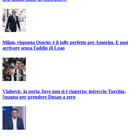
Milan, rispunta Osorio: è il jolly perfetto per Amorim. E può
arrivare senza l'addio di Leao
Vlahovic, la porta Juve non si è riaperta: intreccio Turchia-
Spagna per prendere Dusan a zero