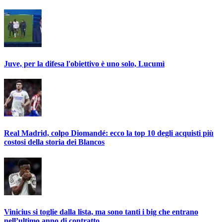
Juve, per la difesa l'obiettivo è uno solo, Lucumì
Real Madrid, colpo Diomandé: ecco la top 10 degli acquisti più
costosi della storia dei Blancos
Vinicius si toglie dalla lista, ma sono tanti i big che entrano
nell’ultimo anno di contratto…