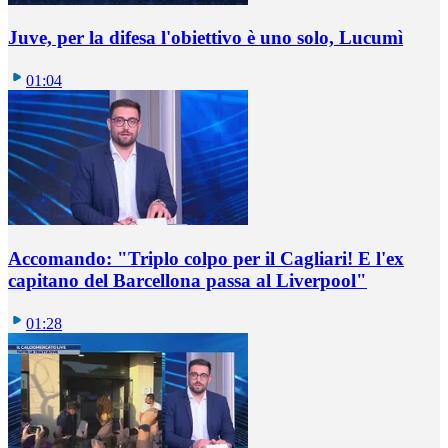
Juve, per la difesa l'obiettivo è uno solo, Lucumì
01:04
Accomando: "Triplo colpo per il Cagliari! E l'ex
capitano del Barcellona passa al Liverpool"
01:28