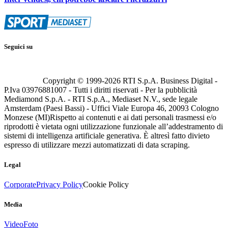
Seguici su
Copyright © 1999-
2026
RTI S.p.A. Business Digital -
P.Iva 03976881007 - Tutti i diritti riservati - Per la pubblicità
Mediamond S.p.A. - RTI S.p.A., Mediaset N.V., sede legale
Amsterdam (Paesi Bassi) - Uffici Viale Europa 46, 20093 Cologno
Monzese (MI)
Rispetto ai contenuti e ai dati personali trasmessi e/o
riprodotti è vietata ogni utilizzazione funzionale all’addestramento di
sistemi di intelligenza artificiale generativa. È altresì fatto divieto
espresso di utilizzare mezzi automatizzati di data scraping.
Legal
Corporate
Privacy Policy
Cookie Policy
Media
Video
Foto