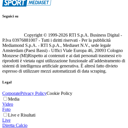
Seguici su
Copyright © 1999-
2026
RTI S.p.A. Business Digital -
P.Iva 03976881007 - Tutti i diritti riservati - Per la pubblicità
Mediamond S.p.A. - RTI S.p.A., Mediaset N.V., sede legale
Amsterdam (Paesi Bassi) - Uffici Viale Europa 46, 20093 Cologno
Monzese (MI)
Rispetto ai contenuti e ai dati personali trasmessi e/o
riprodotti è vietata ogni utilizzazione funzionale all’addestramento di
sistemi di intelligenza artificiale generativa. È altresì fatto divieto
espresso di utilizzare mezzi automatizzati di data scraping.
Legal
Corporate
Privacy Policy
Cookie Policy
Media
Video
Foto
Live e Risultati
Live
Diretta Calcio