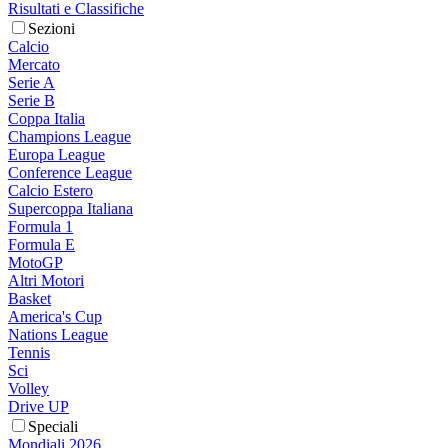
Risultati e Classifiche
Sezioni
Calcio
Mercato
Serie A
Serie B
Coppa Italia
Champions League
Europa League
Conference League
Calcio Estero
Supercoppa Italiana
Formula 1
Formula E
MotoGP
Altri Motori
Basket
America's Cup
Nations League
Tennis
Sci
Volley
Drive UP
Speciali
Mondiali 2026