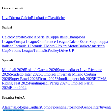
Live e Risultati
Live
Diretta Calcio
Risultati e Classifiche
Sezioni
Calcio
Mercato
Serie A
Serie B
Coppa Italia
Champions
League
Europa League
Conference League
Calcio Estero
Supercoppa
Italiana
Formula 1
Formula E
MotoGP
Altri Motori
Basket
America's
Cup
Nations League
Tennis
Sci
Volley
Drive UP
Speciali
Mondiali 2026
Roland Garros 2026
Sportmediaset Live Riccione
2026
Scudetto Inter 2026
Olimpiadi Invernali Milano Cortina
2026
Super Bowl 2026
Eicma 2025
Mondiale per club 2025
EICMA
Riding Fest 2025
Paralimpiadi Parigi 2024
Olimpiadi Parigi
2024
Euro 2024
Squadra Serie A
Atalanta
Bologna
Cagliari
Como
Fiorentina
Frosinone
Genoa
Inter
Juvent