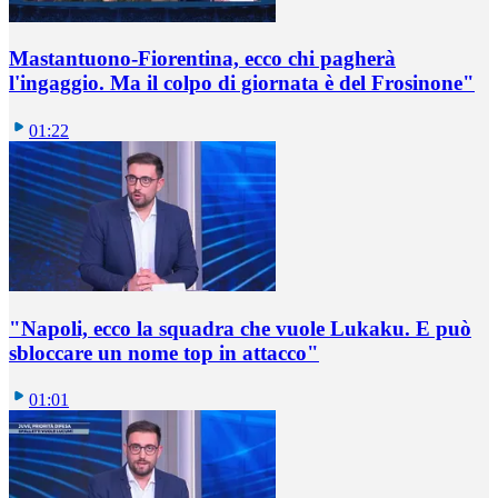
Mastantuono-Fiorentina, ecco chi pagherà
l'ingaggio. Ma il colpo di giornata è del Frosinone"
01:22
"Napoli, ecco la squadra che vuole Lukaku. E può
sbloccare un nome top in attacco"
01:01