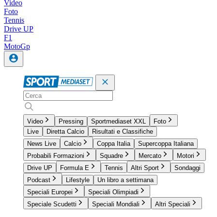
Video
Foto
Tennis
Drive UP
F1
MotoGp
Video
Pressing
Sportmediaset XXL
Foto
Live
Diretta Calcio
Risultati e Classifiche
News Live
Calcio
Coppa Italia
Supercoppa Italiana
Probabili Formazioni
Squadre
Mercato
Motori
Drive UP
Formula E
Tennis
Altri Sport
Sondaggi
Podcast
Lifestyle
Un libro a settimana
Speciali Europei
Speciali Olimpiadi
Speciale Scudetti
Speciali Mondiali
Altri Speciali