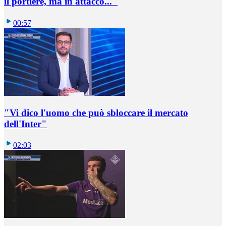
il portiere, ma in attacco..."
00:57
"Vi dico l'uomo che può sbloccare il mercato
dell'Inter"
02:03