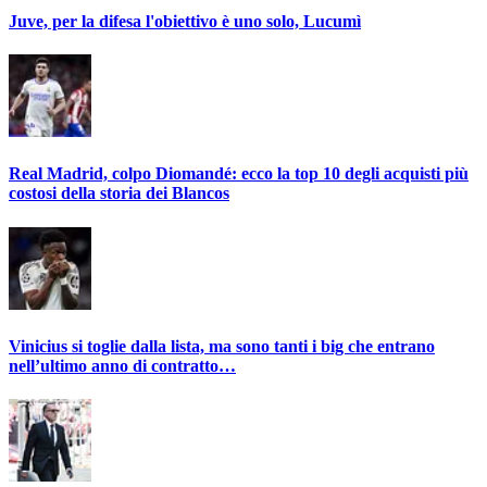
Juve, per la difesa l'obiettivo è uno solo, Lucumì
Real Madrid, colpo Diomandé: ecco la top 10 degli acquisti più
costosi della storia dei Blancos
Vinicius si toglie dalla lista, ma sono tanti i big che entrano
nell’ultimo anno di contratto…