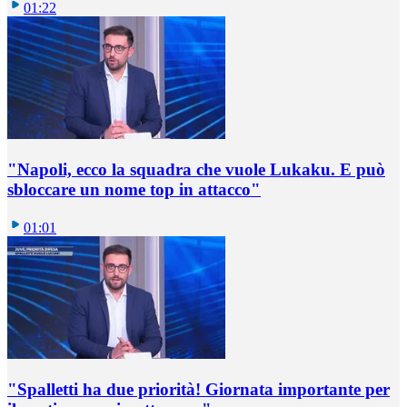
01:22
"Napoli, ecco la squadra che vuole Lukaku. E può
sbloccare un nome top in attacco"
01:01
"Spalletti ha due priorità! Giornata importante per