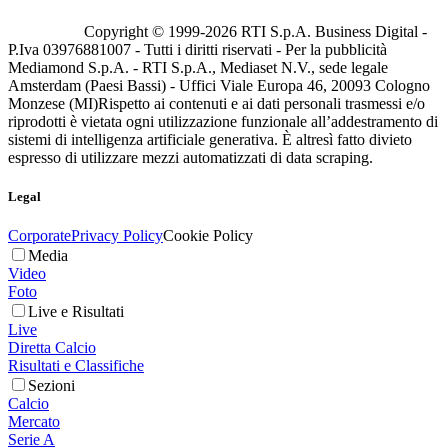
Copyright © 1999-
2026
RTI S.p.A. Business Digital -
P.Iva 03976881007 - Tutti i diritti riservati - Per la pubblicità
Mediamond S.p.A. - RTI S.p.A., Mediaset N.V., sede legale
Amsterdam (Paesi Bassi) - Uffici Viale Europa 46, 20093 Cologno
Monzese (MI)
Rispetto ai contenuti e ai dati personali trasmessi e/o
riprodotti è vietata ogni utilizzazione funzionale all’addestramento di
sistemi di intelligenza artificiale generativa. È altresì fatto divieto
espresso di utilizzare mezzi automatizzati di data scraping.
Legal
Corporate
Privacy Policy
Cookie Policy
Media
Video
Foto
Live e Risultati
Live
Diretta Calcio
Risultati e Classifiche
Sezioni
Calcio
Mercato
Serie A