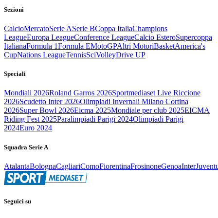
Sezioni
Calcio
Mercato
Serie A
Serie B
Coppa Italia
Champions
League
Europa League
Conference League
Calcio Estero
Supercoppa
Italiana
Formula 1
Formula E
MotoGP
Altri Motori
Basket
America's
Cup
Nations League
Tennis
Sci
Volley
Drive UP
Speciali
Mondiali 2026
Roland Garros 2026
Sportmediaset Live Riccione
2026
Scudetto Inter 2026
Olimpiadi Invernali Milano Cortina
2026
Super Bowl 2026
Eicma 2025
Mondiale per club 2025
EICMA
Riding Fest 2025
Paralimpiadi Parigi 2024
Olimpiadi Parigi
2024
Euro 2024
Squadra Serie A
Atalanta
Bologna
Cagliari
Como
Fiorentina
Frosinone
Genoa
Inter
Juvent
Seguici su