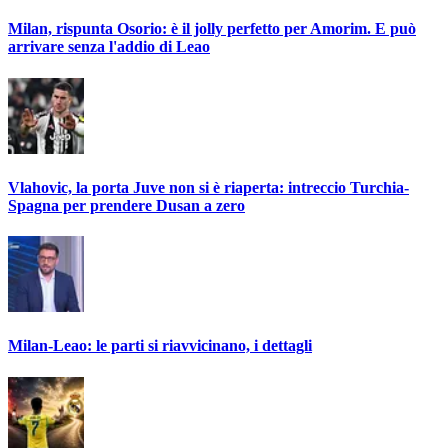
Milan, rispunta Osorio: è il jolly perfetto per Amorim. E può
arrivare senza l'addio di Leao
Vlahovic, la porta Juve non si è riaperta: intreccio Turchia-
Spagna per prendere Dusan a zero
Milan-Leao: le parti si riavvicinano, i dettagli