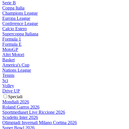
Serie B
Coppa Italia
Champions League
Europa League
Conference League
Calcio Estero
Supercoppa Italiana
Formula 1
Formula E
MotoGP
Altri Motori
Basket
America's Cup
Nations League
Tennis
Sci
Volley
Drive UP
Speciali
Mondiali 2026
Roland Garros 2026
Sportmediaset Live Riccione 2026
Scudetto Inter 2026
Olimpiadi Invernali Milano Cortina 2026
Super Bowl 2026