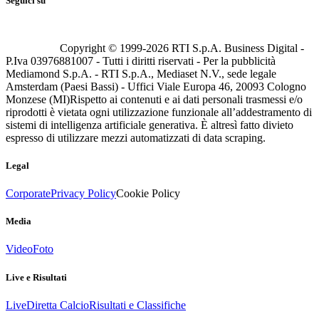
Seguici su
Copyright © 1999-
2026
RTI S.p.A. Business Digital -
P.Iva 03976881007 - Tutti i diritti riservati - Per la pubblicità
Mediamond S.p.A. - RTI S.p.A., Mediaset N.V., sede legale
Amsterdam (Paesi Bassi) - Uffici Viale Europa 46, 20093 Cologno
Monzese (MI)
Rispetto ai contenuti e ai dati personali trasmessi e/o
riprodotti è vietata ogni utilizzazione funzionale all’addestramento di
sistemi di intelligenza artificiale generativa. È altresì fatto divieto
espresso di utilizzare mezzi automatizzati di data scraping.
Legal
Corporate
Privacy Policy
Cookie Policy
Media
Video
Foto
Live e Risultati
Live
Diretta Calcio
Risultati e Classifiche