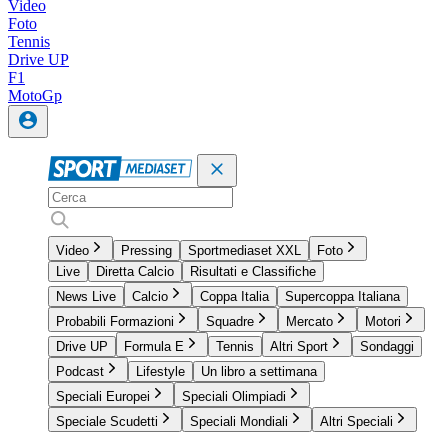
Video
Foto
Tennis
Drive UP
F1
MotoGp
Video
Pressing
Sportmediaset XXL
Foto
Live
Diretta Calcio
Risultati e Classifiche
News Live
Calcio
Coppa Italia
Supercoppa Italiana
Probabili Formazioni
Squadre
Mercato
Motori
Drive UP
Formula E
Tennis
Altri Sport
Sondaggi
Podcast
Lifestyle
Un libro a settimana
Speciali Europei
Speciali Olimpiadi
Speciale Scudetti
Speciali Mondiali
Altri Speciali