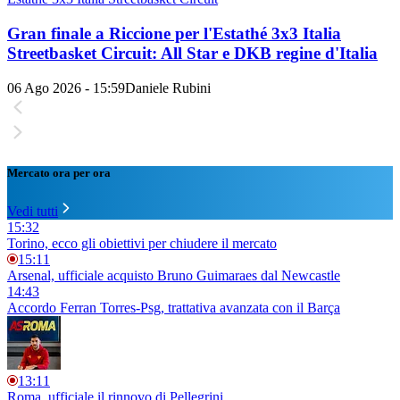
Gran finale a Riccione per l'Estathé 3x3 Italia
Streetbasket Circuit: All Star e DKB regine d'Italia
06 Ago 2026 - 15:59
Daniele Rubini
Mercato ora per ora
Vedi tutti
15:32
Torino, ecco gli obiettivi per chiudere il mercato
15:11
Arsenal, ufficiale acquisto Bruno Guimaraes dal Newcastle
14:43
Accordo Ferran Torres-Psg, trattativa avanzata con il Barça
13:11
Roma, ufficiale il rinnovo di Pellegrini