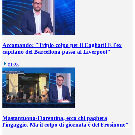
Accomando: "Triplo colpo per il Cagliari! E l'ex
capitano del Barcellona passa al Liverpool"
01:28
Mastantuono-Fiorentina, ecco chi pagherà
l'ingaggio. Ma il colpo di giornata è del Frosinone"