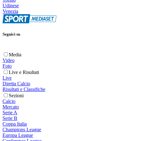
Udinese
Venezia
Seguici su
Media
Video
Foto
Live e Risultati
Live
Diretta Calcio
Risultati e Classifiche
Sezioni
Calcio
Mercato
Serie A
Serie B
Coppa Italia
Champions League
Europa League
Conference League