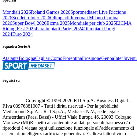
Speciali
Mondiali 2026
Roland Garros 2026
Sportmediaset Live Riccione
2026
Scudetto Inter 2026
Olimpiadi Invernali Milano Cortina
2026
Super Bowl 2026
Eicma 2025
Mondiale per club 2025
EICMA
Riding Fest 2025
Paralimpiadi Parigi 2024
Olimpiadi Parigi
2024
Euro 2024
Squadra Serie A
Atalanta
Bologna
Cagliari
Como
Fiorentina
Frosinone
Genoa
Inter
Juvent
Seguici su
Copyright © 1999-
2026
RTI S.p.A. Business Digital -
P.Iva 03976881007 - Tutti i diritti riservati - Per la pubblicità
Mediamond S.p.A. - RTI S.p.A., Mediaset N.V., sede legale
Amsterdam (Paesi Bassi) - Uffici Viale Europa 46, 20093 Cologno
Monzese (MI)
Rispetto ai contenuti e ai dati personali trasmessi e/o
riprodotti è vietata ogni utilizzazione funzionale all’addestramento di
sistemi di intelligenza artificiale generativa. È altresì fatto divieto