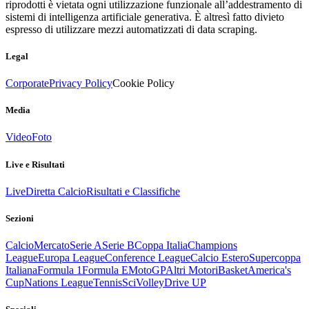
riprodotti è vietata ogni utilizzazione funzionale all’addestramento di
sistemi di intelligenza artificiale generativa. È altresì fatto divieto
espresso di utilizzare mezzi automatizzati di data scraping.
Legal
Corporate
Privacy Policy
Cookie Policy
Media
Video
Foto
Live e Risultati
Live
Diretta Calcio
Risultati e Classifiche
Sezioni
Calcio
Mercato
Serie A
Serie B
Coppa Italia
Champions
League
Europa League
Conference League
Calcio Estero
Supercoppa
Italiana
Formula 1
Formula E
MotoGP
Altri Motori
Basket
America's
Cup
Nations League
Tennis
Sci
Volley
Drive UP