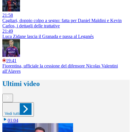
21:58
Cagliari, doppio colpo a segno: fatta per Daniel Maldini e Kevin
Carlos, i dettagli delle trattative
21:49
Luca Zidane lascia il Granada e passa al Leganés
19:41
Fiorentina, ufficiale la cessione del difensore Nicolas Valentini
all'Alaves
Ultimi video
Vedi tutti
01:04