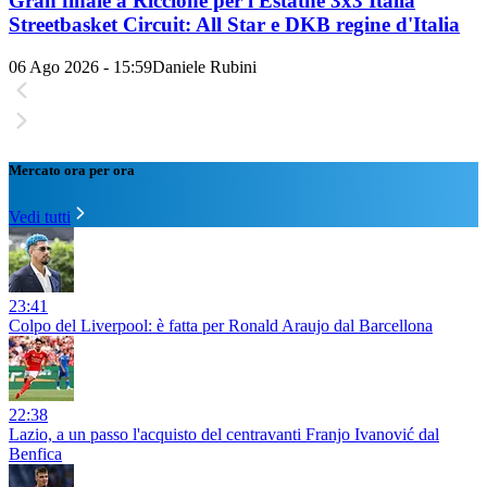
Gran finale a Riccione per l'Estathé 3x3 Italia
Streetbasket Circuit: All Star e DKB regine d'Italia
06 Ago 2026 - 15:59
Daniele Rubini
Mercato ora per ora
Vedi tutti
23:41
Colpo del Liverpool: è fatta per Ronald Araujo dal Barcellona
22:38
Lazio, a un passo l'acquisto del centravanti Franjo Ivanović dal
Benfica