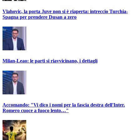
Vlahovic, la porta Juve non si è riaperta: intreccio Turchia-
Spagna per prendere Dusan a zero
Milan-Leao: le parti si riavvicinano, i dettagli
Accomando: "Vi dico i nomi per la fascia destra dell'Inter.
Romero cuoce a fuoco lento…"