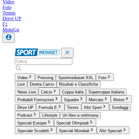
Video
Foto
Tennis
Drive UP
F1
MotoGp
Video
Pressing
Sportmediaset XXL
Foto
Live
Diretta Calcio
Risultati e Classifiche
News Live
Calcio
Coppa Italia
Supercoppa Italiana
Probabili Formazioni
Squadre
Mercato
Motori
Drive UP
Formula E
Tennis
Altri Sport
Sondaggi
Podcast
Lifestyle
Un libro a settimana
Speciali Europei
Speciali Olimpiadi
Speciale Scudetti
Speciali Mondiali
Altri Speciali