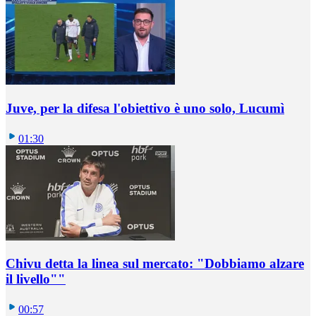
Juve, per la difesa l'obiettivo è uno solo, Lucumì
01:30
Chivu detta la linea sul mercato: "Dobbiamo alzare
il livello""
00:57