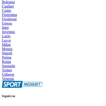
Bologna
Cagliari
Como
Fiorentina
Frosinone
Genoa
Inter
Juventus
Lazio
Lecce
Milan
Monza
Napoli
Parma
Roma
Sassuolo
Torino
Udinese
Venezia
Seguici su