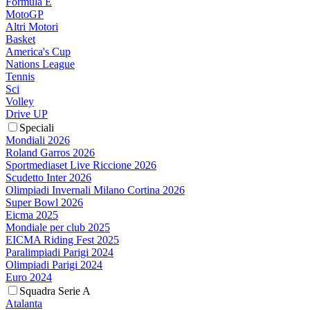
Formula E
MotoGP
Altri Motori
Basket
America's Cup
Nations League
Tennis
Sci
Volley
Drive UP
Speciali
Mondiali 2026
Roland Garros 2026
Sportmediaset Live Riccione 2026
Scudetto Inter 2026
Olimpiadi Invernali Milano Cortina 2026
Super Bowl 2026
Eicma 2025
Mondiale per club 2025
EICMA Riding Fest 2025
Paralimpiadi Parigi 2024
Olimpiadi Parigi 2024
Euro 2024
Squadra Serie A
Atalanta