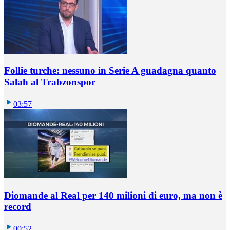
Follie turche: nessuno in Serie A guadagna quanto
Salah al Trabzonspor
03:57
Diomande al Real per 140 milioni di euro, ma non è
record
00:52