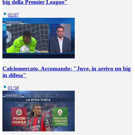
big della Premier League"
02:07
Calciomercato, Accomando: "Juve, in arrivo un big
in difesa"
01:58