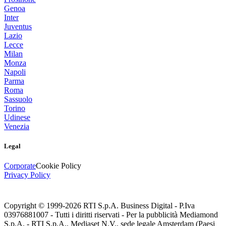
Genoa
Inter
Juventus
Lazio
Lecce
Milan
Monza
Napoli
Parma
Roma
Sassuolo
Torino
Udinese
Venezia
Legal
Corporate
Cookie Policy
Privacy Policy
Copyright © 1999-
2026
RTI S.p.A. Business Digital - P.Iva
03976881007 - Tutti i diritti riservati - Per la pubblicità Mediamond
S.p.A. - RTI S.p.A., Mediaset N.V., sede legale Amsterdam (Paesi