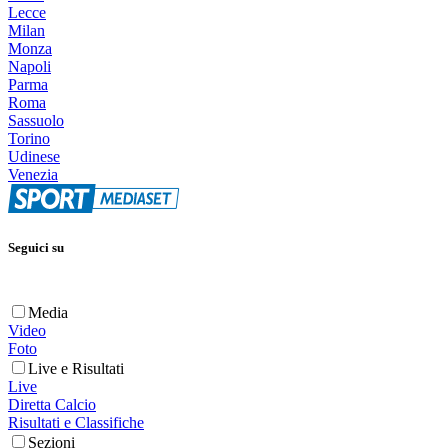
Lecce
Milan
Monza
Napoli
Parma
Roma
Sassuolo
Torino
Udinese
Venezia
Seguici su
Media
Video
Foto
Live e Risultati
Live
Diretta Calcio
Risultati e Classifiche
Sezioni