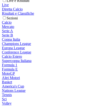
Live e Risultati
Live
Diretta Calcio
Risultati e Classifiche
Sezioni
Calcio
Mercato
Serie A
Serie B
Coppa Italia
Champions League
Europa League
Conference League
Calcio Estero
Supercoppa Italiana
Formula 1
Formula E
MotoGP
Altri Motori
Basket
America's Cup
Nations League
Tennis
Sci
Volley