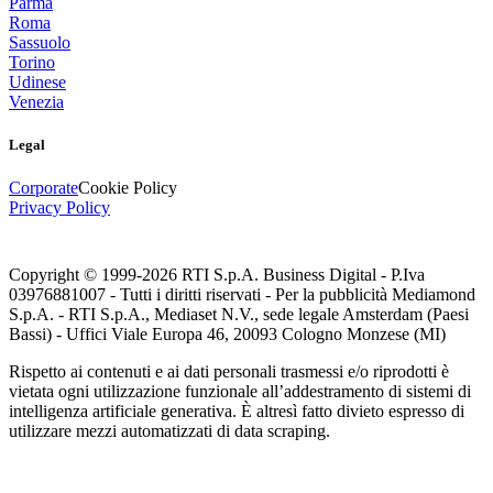
Parma
Roma
Sassuolo
Torino
Udinese
Venezia
Legal
Corporate
Cookie Policy
Privacy Policy
Copyright © 1999-
2026
RTI S.p.A. Business Digital - P.Iva
03976881007 - Tutti i diritti riservati - Per la pubblicità Mediamond
S.p.A. - RTI S.p.A., Mediaset N.V., sede legale Amsterdam (Paesi
Bassi) - Uffici Viale Europa 46, 20093 Cologno Monzese (MI)
Rispetto ai contenuti e ai dati personali trasmessi e/o riprodotti è
vietata ogni utilizzazione funzionale all’addestramento di sistemi di
intelligenza artificiale generativa. È altresì fatto divieto espresso di
utilizzare mezzi automatizzati di data scraping.