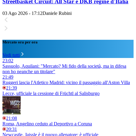
Streetbasket Circuit: All Star e DKB regine d'Italia
03 Ago 2026 - 17:12
Daniele Rubini
Mercato ora per ora
Vedi tutti
23:02
Sassuolo, Aquilani: "Mercato? Mi fido della società, ma in difesa
non ho neanche un titolare"
21:49
Ruggeri lascia l'Atletico Madrid: vicino il passaggio all'Aston Villa
21:39
Lecce, ufficiale la cessione di Früchtl al Salisburgo
21:08
Roma, Angelino ceduto al Deportivo a Coruna
20:31
Newcastle, Jaissle è il nuovo allenatore: è ufficiale