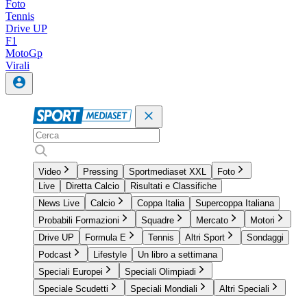
Foto
Tennis
Drive UP
F1
MotoGp
Virali
Video
Pressing
Sportmediaset XXL
Foto
Live
Diretta Calcio
Risultati e Classifiche
News Live
Calcio
Coppa Italia
Supercoppa Italiana
Probabili Formazioni
Squadre
Mercato
Motori
Drive UP
Formula E
Tennis
Altri Sport
Sondaggi
Podcast
Lifestyle
Un libro a settimana
Speciali Europei
Speciali Olimpiadi
Speciale Scudetti
Speciali Mondiali
Altri Speciali