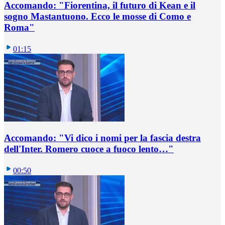
Accomando: "Fiorentina, il futuro di Kean e il
sogno Mastantuono. Ecco le mosse di Como e
Roma"
01:15
Accomando: "Vi dico i nomi per la fascia destra
dell'Inter. Romero cuoce a fuoco lento…"
00:50