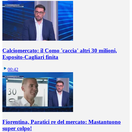
Calciomercato: il Como 'caccia' altri 30 milioni,
Esposito-Cagliari finita
00:42
Fiorentina, Paratici re del mercato: Mastantuono
super colpo!