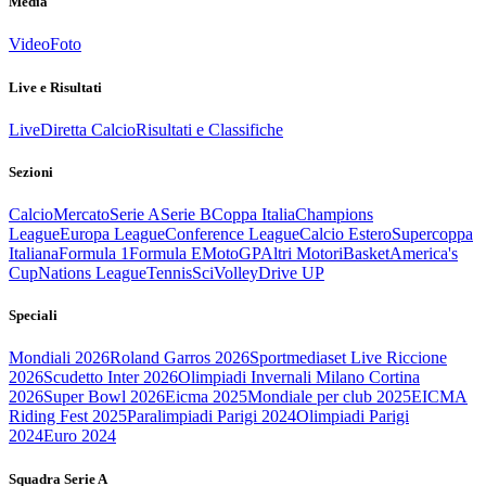
Media
Video
Foto
Live e Risultati
Live
Diretta Calcio
Risultati e Classifiche
Sezioni
Calcio
Mercato
Serie A
Serie B
Coppa Italia
Champions
League
Europa League
Conference League
Calcio Estero
Supercoppa
Italiana
Formula 1
Formula E
MotoGP
Altri Motori
Basket
America's
Cup
Nations League
Tennis
Sci
Volley
Drive UP
Speciali
Mondiali 2026
Roland Garros 2026
Sportmediaset Live Riccione
2026
Scudetto Inter 2026
Olimpiadi Invernali Milano Cortina
2026
Super Bowl 2026
Eicma 2025
Mondiale per club 2025
EICMA
Riding Fest 2025
Paralimpiadi Parigi 2024
Olimpiadi Parigi
2024
Euro 2024
Squadra Serie A