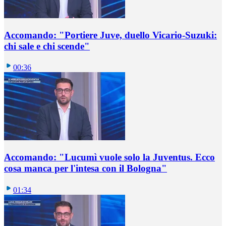
Accomando: "Portiere Juve, duello Vicario-Suzuki:
chi sale e chi scende"
00:36
Accomando: "Lucumì vuole solo la Juventus. Ecco
cosa manca per l'intesa con il Bologna"
01:34