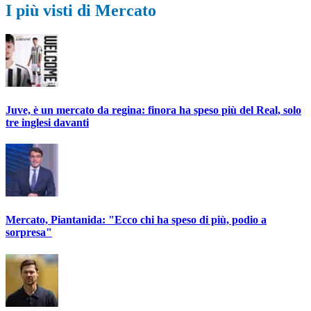
I più visti di Mercato
Juve, è un mercato da regina: finora ha speso più del Real, solo
tre inglesi davanti
Mercato, Piantanida: "Ecco chi ha speso di più, podio a
sorpresa"