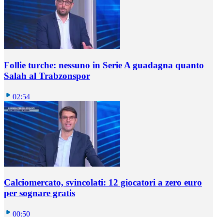
Follie turche: nessuno in Serie A guadagna quanto
Salah al Trabzonspor
02:54
Calciomercato, svincolati: 12 giocatori a zero euro
per sognare gratis
00:50