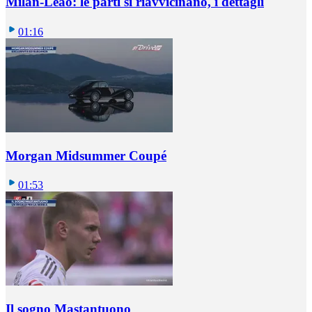
Milan-Leao: le parti si riavvicinano, i dettagli
01:16
Morgan Midsummer Coupé
01:53
Il sogno Mastantuono