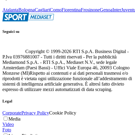
Atalanta
Bologna
Cagliari
Como
Fiorentina
Frosinone
Genoa
Inter
Juvent
Seguici su
Copyright © 1999-
2026
RTI S.p.A. Business Digital -
P.Iva 03976881007 - Tutti i diritti riservati - Per la pubblicità
Mediamond S.p.A. - RTI S.p.A., Mediaset N.V., sede legale
Amsterdam (Paesi Bassi) - Uffici Viale Europa 46, 20093 Cologno
Monzese (MI)
Rispetto ai contenuti e ai dati personali trasmessi e/o
riprodotti è vietata ogni utilizzazione funzionale all’addestramento di
sistemi di intelligenza artificiale generativa. È altresì fatto divieto
espresso di utilizzare mezzi automatizzati di data scraping.
Legal
Corporate
Privacy Policy
Cookie Policy
Media
Video
Foto