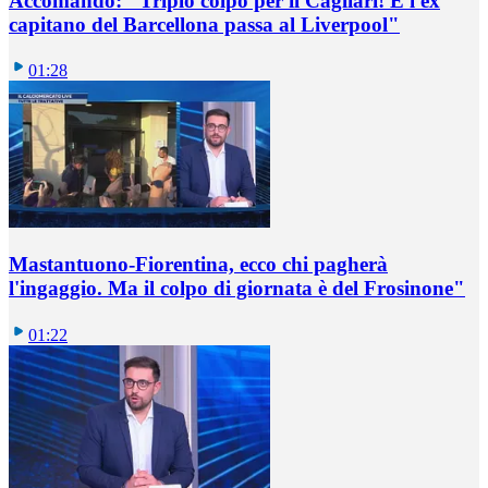
Accomando: "Triplo colpo per il Cagliari! E l'ex
capitano del Barcellona passa al Liverpool"
01:28
Mastantuono-Fiorentina, ecco chi pagherà
l'ingaggio. Ma il colpo di giornata è del Frosinone"
01:22