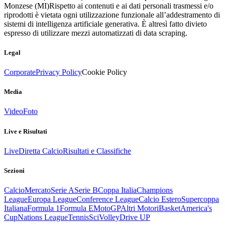
Monzese (MI)
Rispetto ai contenuti e ai dati personali trasmessi e/o
riprodotti è vietata ogni utilizzazione funzionale all’addestramento di
sistemi di intelligenza artificiale generativa. È altresì fatto divieto
espresso di utilizzare mezzi automatizzati di data scraping.
Legal
Corporate
Privacy Policy
Cookie Policy
Media
Video
Foto
Live e Risultati
Live
Diretta Calcio
Risultati e Classifiche
Sezioni
Calcio
Mercato
Serie A
Serie B
Coppa Italia
Champions
League
Europa League
Conference League
Calcio Estero
Supercoppa
Italiana
Formula 1
Formula E
MotoGP
Altri Motori
Basket
America's
Cup
Nations League
Tennis
Sci
Volley
Drive UP