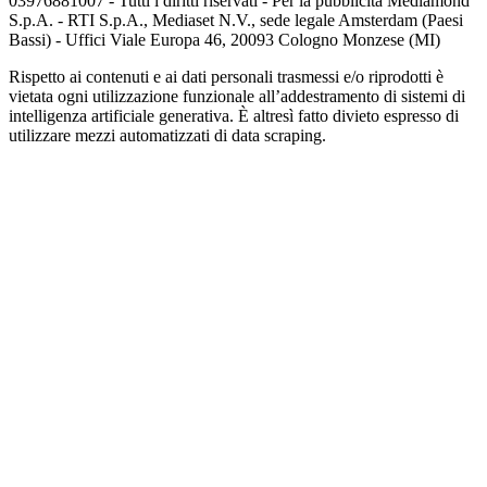
03976881007 - Tutti i diritti riservati - Per la pubblicità Mediamond
S.p.A. - RTI S.p.A., Mediaset N.V., sede legale Amsterdam (Paesi
Bassi) - Uffici Viale Europa 46, 20093 Cologno Monzese (MI)
Rispetto ai contenuti e ai dati personali trasmessi e/o riprodotti è
vietata ogni utilizzazione funzionale all’addestramento di sistemi di
intelligenza artificiale generativa. È altresì fatto divieto espresso di
utilizzare mezzi automatizzati di data scraping.