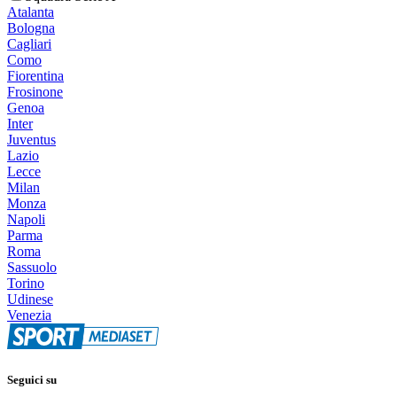
Atalanta
Bologna
Cagliari
Como
Fiorentina
Frosinone
Genoa
Inter
Juventus
Lazio
Lecce
Milan
Monza
Napoli
Parma
Roma
Sassuolo
Torino
Udinese
Venezia
Seguici su