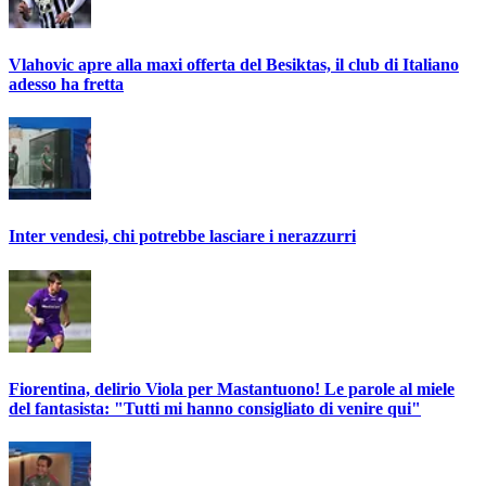
Vlahovic apre alla maxi offerta del Besiktas, il club di Italiano
adesso ha fretta
Inter vendesi, chi potrebbe lasciare i nerazzurri
Fiorentina, delirio Viola per Mastantuono! Le parole al miele
del fantasista: "Tutti mi hanno consigliato di venire qui"