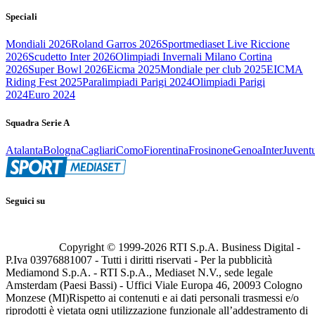
Speciali
Mondiali 2026
Roland Garros 2026
Sportmediaset Live Riccione
2026
Scudetto Inter 2026
Olimpiadi Invernali Milano Cortina
2026
Super Bowl 2026
Eicma 2025
Mondiale per club 2025
EICMA
Riding Fest 2025
Paralimpiadi Parigi 2024
Olimpiadi Parigi
2024
Euro 2024
Squadra Serie A
Atalanta
Bologna
Cagliari
Como
Fiorentina
Frosinone
Genoa
Inter
Juvent
Seguici su
Copyright © 1999-
2026
RTI S.p.A. Business Digital -
P.Iva 03976881007 - Tutti i diritti riservati - Per la pubblicità
Mediamond S.p.A. - RTI S.p.A., Mediaset N.V., sede legale
Amsterdam (Paesi Bassi) - Uffici Viale Europa 46, 20093 Cologno
Monzese (MI)
Rispetto ai contenuti e ai dati personali trasmessi e/o
riprodotti è vietata ogni utilizzazione funzionale all’addestramento di