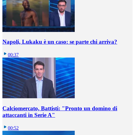
Napoli, Lukaku è un caso: se parte chi arriva?
00:37
Calciomercato, Battisti: "Pronto un domino di
attaccanti in Serie A"
00:52