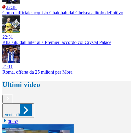
22:38
Como, ufficiale acquisto Chalobah dal Chelsea a titolo definitivo
22:31
Khalaili, dall'Inter alla Premier: accordo col Crystal Palace
21:11
Roma, offerta da 25 milioni per Mora
Ultimi video
Vedi tutti
00:52