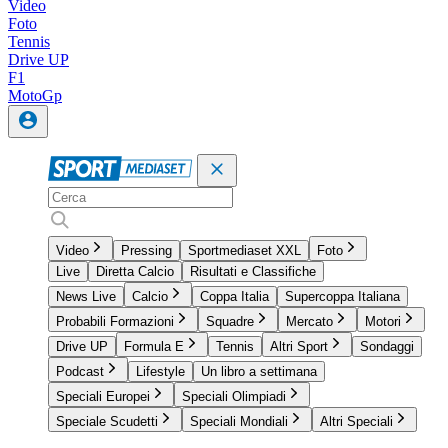
Video
Foto
Tennis
Drive UP
F1
MotoGp
Video
Pressing
Sportmediaset XXL
Foto
Live
Diretta Calcio
Risultati e Classifiche
News Live
Calcio
Coppa Italia
Supercoppa Italiana
Probabili Formazioni
Squadre
Mercato
Motori
Drive UP
Formula E
Tennis
Altri Sport
Sondaggi
Podcast
Lifestyle
Un libro a settimana
Speciali Europei
Speciali Olimpiadi
Speciale Scudetti
Speciali Mondiali
Altri Speciali