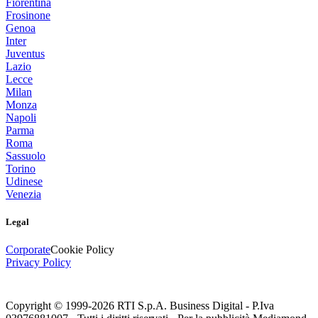
Fiorentina
Frosinone
Genoa
Inter
Juventus
Lazio
Lecce
Milan
Monza
Napoli
Parma
Roma
Sassuolo
Torino
Udinese
Venezia
Legal
Corporate
Cookie Policy
Privacy Policy
Copyright © 1999-
2026
RTI S.p.A. Business Digital - P.Iva