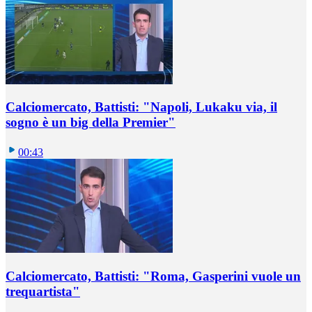
Calciomercato, Battisti: "Napoli, Lukaku via, il
sogno è un big della Premier"
00:43
Calciomercato, Battisti: "Roma, Gasperini vuole un
trequartista"