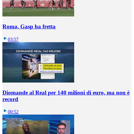
Roma, Gasp ha fretta
03:57
Diomande al Real per 140 milioni di euro, ma non è
record
00:52