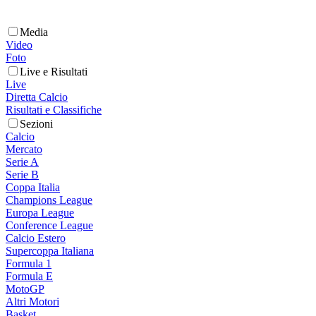
Media
Video
Foto
Live e Risultati
Live
Diretta Calcio
Risultati e Classifiche
Sezioni
Calcio
Mercato
Serie A
Serie B
Coppa Italia
Champions League
Europa League
Conference League
Calcio Estero
Supercoppa Italiana
Formula 1
Formula E
MotoGP
Altri Motori
Basket