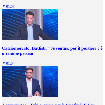
01:07
Calciomercato, Battisti: "Juventus, per il portiere c'è
un nome preciso"
01:04