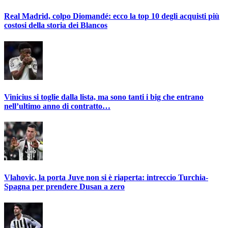
Real Madrid, colpo Diomandé: ecco la top 10 degli acquisti più
costosi della storia dei Blancos
Vinicius si toglie dalla lista, ma sono tanti i big che entrano
nell’ultimo anno di contratto…
Vlahovic, la porta Juve non si è riaperta: intreccio Turchia-
Spagna per prendere Dusan a zero