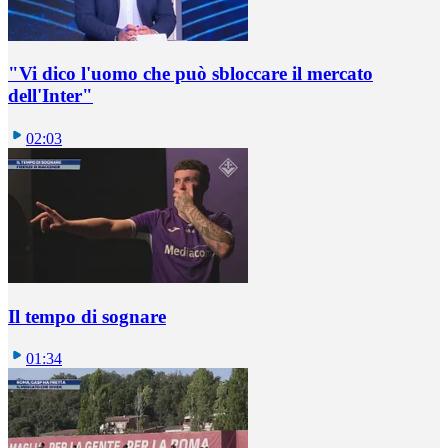
"Vi dico l'uomo che può sbloccare il mercato
dell'Inter"
02:03
Il tempo di sognare
01:34