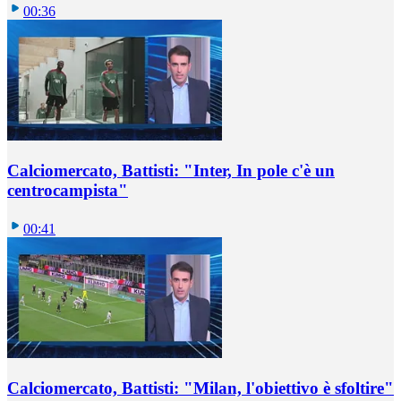
00:36
Calciomercato, Battisti: "Inter, In pole c'è un
centrocampista"
00:41
Calciomercato, Battisti: "Milan, l'obiettivo è sfoltire"