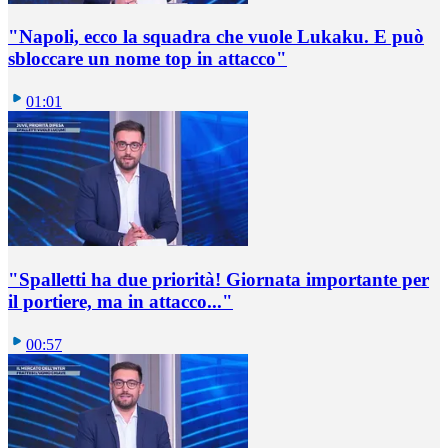
"Napoli, ecco la squadra che vuole Lukaku. E può
sbloccare un nome top in attacco"
01:01
"Spalletti ha due priorità! Giornata importante per
il portiere, ma in attacco..."
00:57