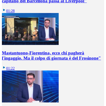
capitano del Barcellona passa al Liverpool"
01:28
Mastantuono-Fiorentina, ecco chi pagherà
l'ingaggio. Ma il colpo di giornata è del Frosinone"
01:22