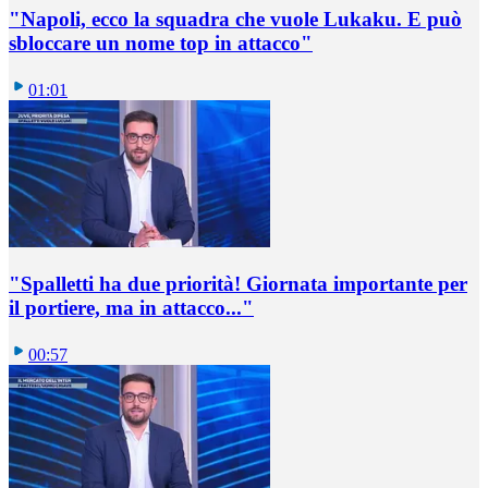
"Napoli, ecco la squadra che vuole Lukaku. E può
sbloccare un nome top in attacco"
01:01
"Spalletti ha due priorità! Giornata importante per
il portiere, ma in attacco..."
00:57