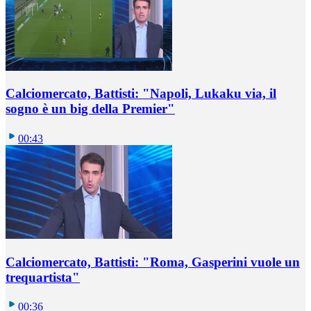
Calciomercato, Battisti: "Napoli, Lukaku via, il
sogno è un big della Premier"
00:43
Calciomercato, Battisti: "Roma, Gasperini vuole un
trequartista"
00:36