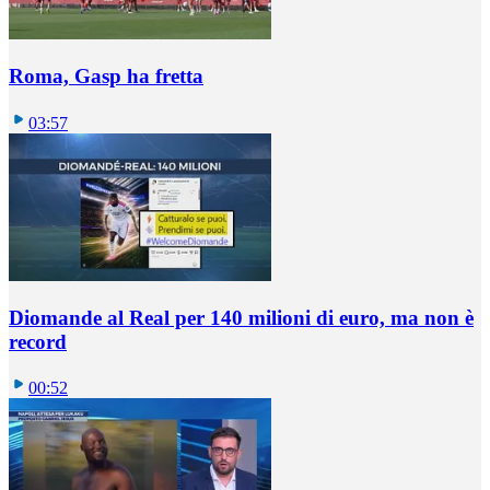
Roma, Gasp ha fretta
03:57
Diomande al Real per 140 milioni di euro, ma non è
record
00:52