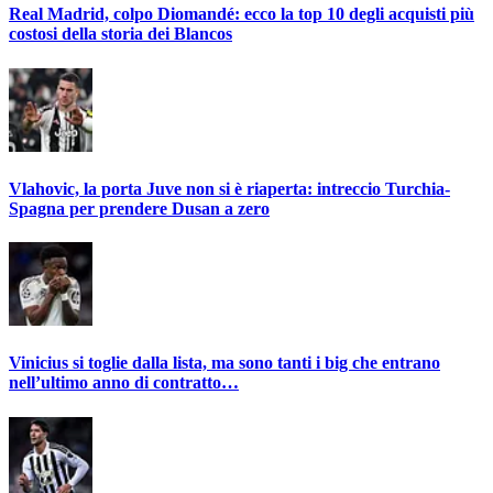
Real Madrid, colpo Diomandé: ecco la top 10 degli acquisti più
costosi della storia dei Blancos
Vlahovic, la porta Juve non si è riaperta: intreccio Turchia-
Spagna per prendere Dusan a zero
Vinicius si toglie dalla lista, ma sono tanti i big che entrano
nell’ultimo anno di contratto…