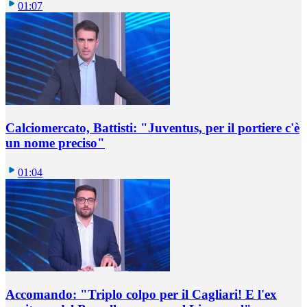
01:07
Calciomercato, Battisti: "Juventus, per il portiere c'è
un nome preciso"
01:04
Accomando: "Triplo colpo per il Cagliari! E l'ex