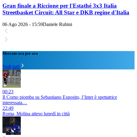
Gran finale a Riccione per l'Estathé 3x3 Italia
Streetbasket Circuit: All Star e DKB regine d'Italia
06 Ago 2026 - 15:59
Daniele Rubini
Mercato ora per ora
Vedi tutti
00:23
Il Como piomba su Sebastiano Esposito, l’Inter è spettatrice
interessata…
22:49
Roma, Molina atteso lunedì in città