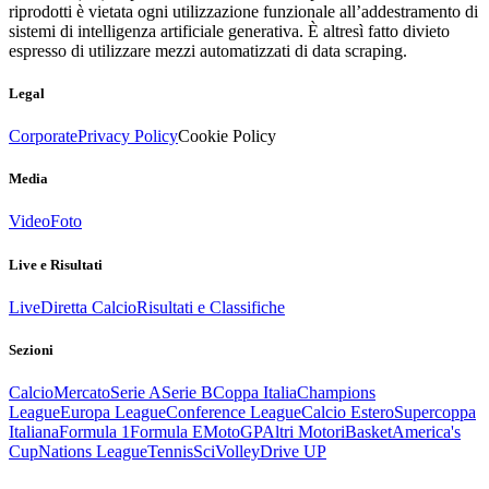
riprodotti è vietata ogni utilizzazione funzionale all’addestramento di
sistemi di intelligenza artificiale generativa. È altresì fatto divieto
espresso di utilizzare mezzi automatizzati di data scraping.
Legal
Corporate
Privacy Policy
Cookie Policy
Media
Video
Foto
Live e Risultati
Live
Diretta Calcio
Risultati e Classifiche
Sezioni
Calcio
Mercato
Serie A
Serie B
Coppa Italia
Champions
League
Europa League
Conference League
Calcio Estero
Supercoppa
Italiana
Formula 1
Formula E
MotoGP
Altri Motori
Basket
America's
Cup
Nations League
Tennis
Sci
Volley
Drive UP