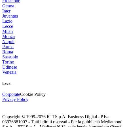
Frosinone
Genoa
Inter
Juventus
Lazio
Lecce
Milan
Monza
Napoli
Parma
Roma
Sassuolo
Torino
Udinese
Venezia
Legal
Corporate
Cookie Policy
Privacy Policy
Copyright © 1999-
2026
RTI S.p.A. Business Digital - P.Iva
03976881007 - Tutti i diritti riservati - Per la pubblicità Mediamond
S.p.A. - RTI S.p.A., Mediaset N.V., sede legale Amsterdam (Paesi