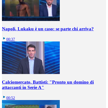
Napoli, Lukaku è un caso: se parte chi arriva?
00:37
Calciomercato, Battisti: "Pronto un domino di
attaccanti in Serie A"
00:52