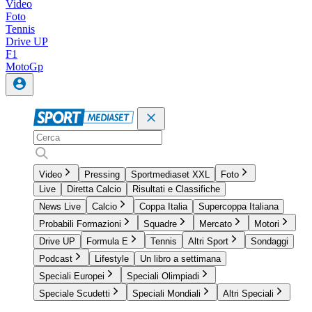
Video
Foto
Tennis
Drive UP
F1
MotoGp
Video
Pressing
Sportmediaset XXL
Foto
Live
Diretta Calcio
Risultati e Classifiche
News Live
Calcio
Coppa Italia
Supercoppa Italiana
Probabili Formazioni
Squadre
Mercato
Motori
Drive UP
Formula E
Tennis
Altri Sport
Sondaggi
Podcast
Lifestyle
Un libro a settimana
Speciali Europei
Speciali Olimpiadi
Speciale Scudetti
Speciali Mondiali
Altri Speciali