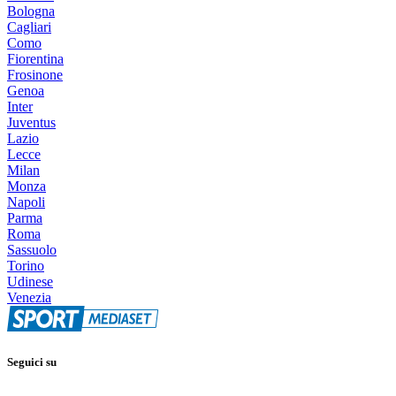
Bologna
Cagliari
Como
Fiorentina
Frosinone
Genoa
Inter
Juventus
Lazio
Lecce
Milan
Monza
Napoli
Parma
Roma
Sassuolo
Torino
Udinese
Venezia
Seguici su