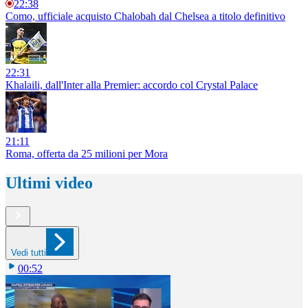
22:38
Como, ufficiale acquisto Chalobah dal Chelsea a titolo definitivo
22:31
Khalaili, dall'Inter alla Premier: accordo col Crystal Palace
21:11
Roma, offerta da 25 milioni per Mora
Ultimi video
Vedi tutti
00:52