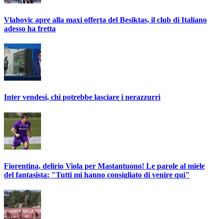
Vlahovic apre alla maxi offerta del Besiktas, il club di Italiano
adesso ha fretta
Inter vendesi, chi potrebbe lasciare i nerazzurri
Fiorentina, delirio Viola per Mastantuono! Le parole al miele
del fantasista: "Tutti mi hanno consigliato di venire qui"