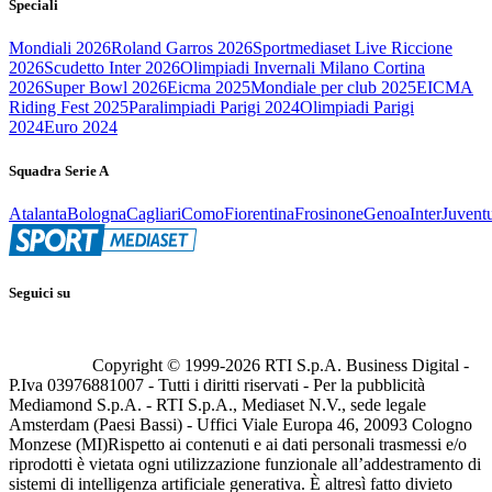
Speciali
Mondiali 2026
Roland Garros 2026
Sportmediaset Live Riccione
2026
Scudetto Inter 2026
Olimpiadi Invernali Milano Cortina
2026
Super Bowl 2026
Eicma 2025
Mondiale per club 2025
EICMA
Riding Fest 2025
Paralimpiadi Parigi 2024
Olimpiadi Parigi
2024
Euro 2024
Squadra Serie A
Atalanta
Bologna
Cagliari
Como
Fiorentina
Frosinone
Genoa
Inter
Juvent
Seguici su
Copyright © 1999-
2026
RTI S.p.A. Business Digital -
P.Iva 03976881007 - Tutti i diritti riservati - Per la pubblicità
Mediamond S.p.A. - RTI S.p.A., Mediaset N.V., sede legale
Amsterdam (Paesi Bassi) - Uffici Viale Europa 46, 20093 Cologno
Monzese (MI)
Rispetto ai contenuti e ai dati personali trasmessi e/o
riprodotti è vietata ogni utilizzazione funzionale all’addestramento di
sistemi di intelligenza artificiale generativa. È altresì fatto divieto