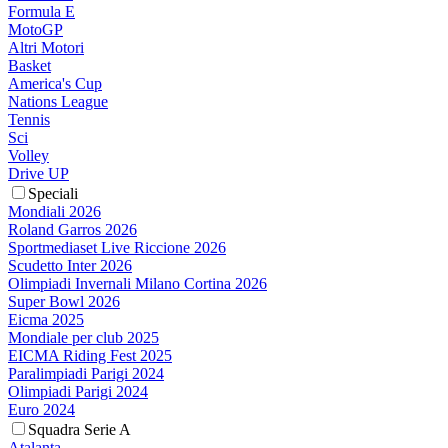
Formula E
MotoGP
Altri Motori
Basket
America's Cup
Nations League
Tennis
Sci
Volley
Drive UP
Speciali
Mondiali 2026
Roland Garros 2026
Sportmediaset Live Riccione 2026
Scudetto Inter 2026
Olimpiadi Invernali Milano Cortina 2026
Super Bowl 2026
Eicma 2025
Mondiale per club 2025
EICMA Riding Fest 2025
Paralimpiadi Parigi 2024
Olimpiadi Parigi 2024
Euro 2024
Squadra Serie A
Atalanta