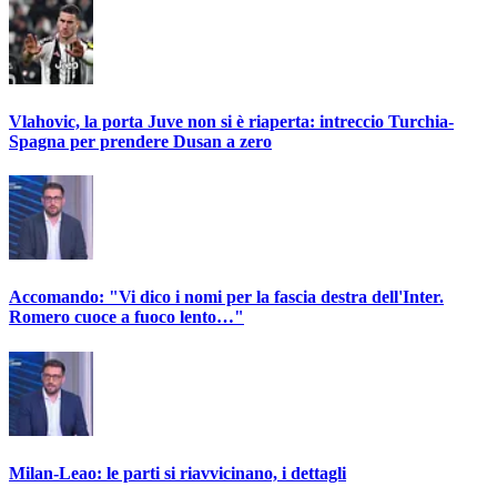
Vlahovic, la porta Juve non si è riaperta: intreccio Turchia-
Spagna per prendere Dusan a zero
Accomando: "Vi dico i nomi per la fascia destra dell'Inter.
Romero cuoce a fuoco lento…"
Milan-Leao: le parti si riavvicinano, i dettagli