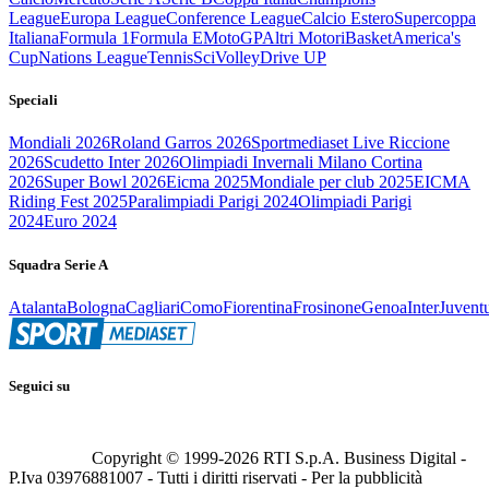
League
Europa League
Conference League
Calcio Estero
Supercoppa
Italiana
Formula 1
Formula E
MotoGP
Altri Motori
Basket
America's
Cup
Nations League
Tennis
Sci
Volley
Drive UP
Speciali
Mondiali 2026
Roland Garros 2026
Sportmediaset Live Riccione
2026
Scudetto Inter 2026
Olimpiadi Invernali Milano Cortina
2026
Super Bowl 2026
Eicma 2025
Mondiale per club 2025
EICMA
Riding Fest 2025
Paralimpiadi Parigi 2024
Olimpiadi Parigi
2024
Euro 2024
Squadra Serie A
Atalanta
Bologna
Cagliari
Como
Fiorentina
Frosinone
Genoa
Inter
Juvent
Seguici su
Copyright © 1999-
2026
RTI S.p.A. Business Digital -
P.Iva 03976881007 - Tutti i diritti riservati - Per la pubblicità