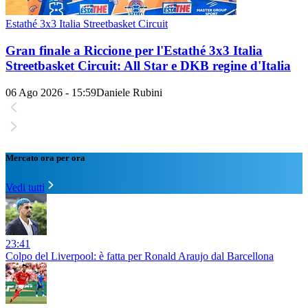
Estathé 3x3 Italia Streetbasket Circuit
Gran finale a Riccione per l'Estathé 3x3 Italia
Streetbasket Circuit: All Star e DKB regine d'Italia
06 Ago 2026 - 15:59
Daniele Rubini
Mercato ora per ora
Vedi tutti
23:41
Colpo del Liverpool: è fatta per Ronald Araujo dal Barcellona