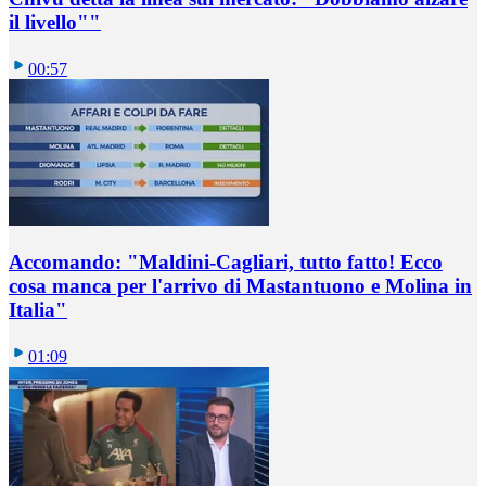
il livello""
00:57
Accomando: "Maldini-Cagliari, tutto fatto! Ecco
cosa manca per l'arrivo di Mastantuono e Molina in
Italia"
01:09