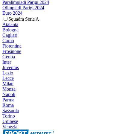
Paralimpiadi Parigi 2024
Olimpiadi Parigi 2024
Euro 2024
Squadra Serie A
Atalanta
Bologna
Cagliari
Como
Fiorentina
Frosinone
Genoa
Inter
Juventus
Lazio
Lecce
Milan
Monza
Napoli
Parma
Roma
Sassuolo
Torino
Udinese
Venezia