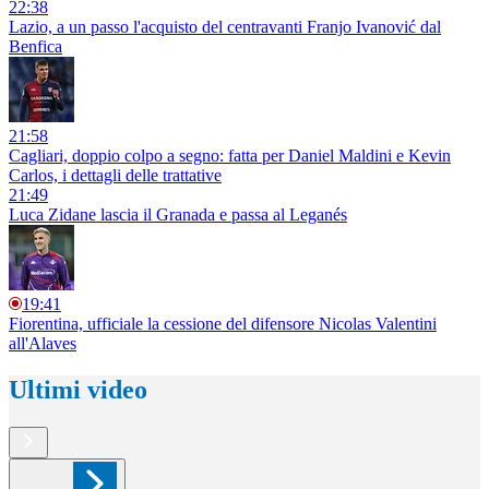
22:38
Lazio, a un passo l'acquisto del centravanti Franjo Ivanović dal
Benfica
21:58
Cagliari, doppio colpo a segno: fatta per Daniel Maldini e Kevin
Carlos, i dettagli delle trattative
21:49
Luca Zidane lascia il Granada e passa al Leganés
19:41
Fiorentina, ufficiale la cessione del difensore Nicolas Valentini
all'Alaves
Ultimi video