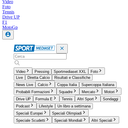
Video
Foto
Tennis
Drive UP
F1
MotoGp
Video
Pressing
Sportmediaset XXL
Foto
Live
Diretta Calcio
Risultati e Classifiche
News Live
Calcio
Coppa Italia
Supercoppa Italiana
Probabili Formazioni
Squadre
Mercato
Motori
Drive UP
Formula E
Tennis
Altri Sport
Sondaggi
Podcast
Lifestyle
Un libro a settimana
Speciali Europei
Speciali Olimpiadi
Speciale Scudetti
Speciali Mondiali
Altri Speciali