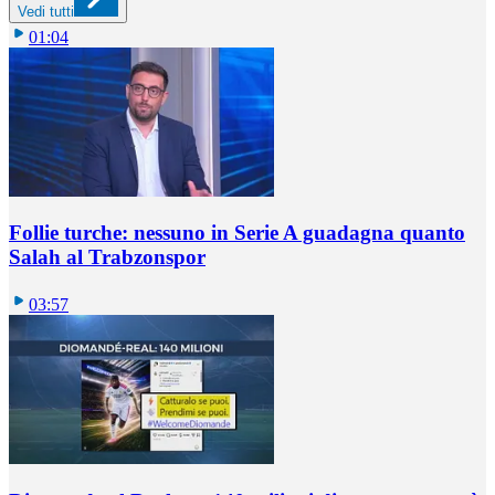
Vedi tutti
01:04
Follie turche: nessuno in Serie A guadagna quanto
Salah al Trabzonspor
03:57