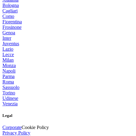
Bologna
Cagliari
Como
Fiorentina
Frosinone
Genoa
Inter
Juventus
Lazio
Lecce
Milan
Monza
Napoli
Parma
Roma
Sassuolo
Torino
Udinese
Venezia
Legal
Corporate
Cookie Policy
Privacy Policy