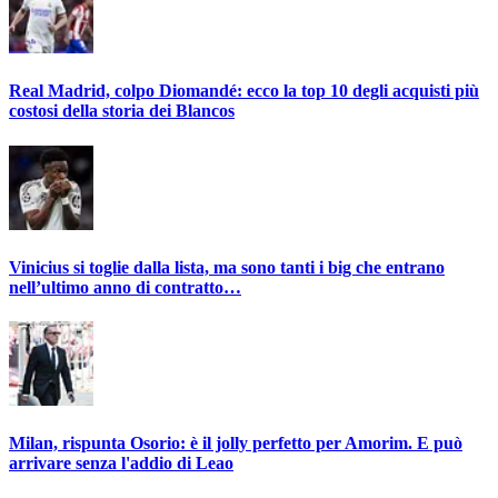
Real Madrid, colpo Diomandé: ecco la top 10 degli acquisti più
costosi della storia dei Blancos
Vinicius si toglie dalla lista, ma sono tanti i big che entrano
nell’ultimo anno di contratto…
Milan, rispunta Osorio: è il jolly perfetto per Amorim. E può
arrivare senza l'addio di Leao