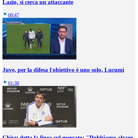
Lazio, si cerca un attaccante
00:47
Juve, per la difesa l'obiettivo è uno solo, Lucumì
01:30
Chivu detta la linea sul mercato: "Dobbiamo alzare