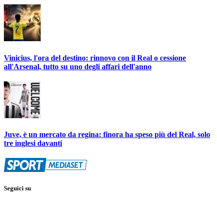
Vinicius, l'ora del destino: rinnovo con il Real o cessione
all'Arsenal, tutto su uno degli affari dell'anno
Juve, è un mercato da regina: finora ha speso più del Real, solo
tre inglesi davanti
Seguici su