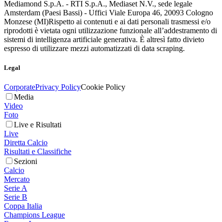
Mediamond S.p.A. - RTI S.p.A., Mediaset N.V., sede legale
Amsterdam (Paesi Bassi) - Uffici Viale Europa 46, 20093 Cologno
Monzese (MI)
Rispetto ai contenuti e ai dati personali trasmessi e/o
riprodotti è vietata ogni utilizzazione funzionale all’addestramento di
sistemi di intelligenza artificiale generativa. È altresì fatto divieto
espresso di utilizzare mezzi automatizzati di data scraping.
Legal
Corporate
Privacy Policy
Cookie Policy
Media
Video
Foto
Live e Risultati
Live
Diretta Calcio
Risultati e Classifiche
Sezioni
Calcio
Mercato
Serie A
Serie B
Coppa Italia
Champions League