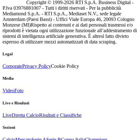
Copyright © 1999-
2026
RTI S.p.A. Business Digital -
P.Iva 03976881007 - Tutti i diritti riservati - Per la pubblicità
Mediamond S.p.A. - RTI S.p.A., Mediaset N.V., sede legale
Amsterdam (Paesi Bassi) - Uffici Viale Europa 46, 20093 Cologno
Monzese (MI)
Rispetto ai contenuti e ai dati personali trasmessi e/o
riprodotti è vietata ogni utilizzazione funzionale all’addestramento di
sistemi di intelligenza artificiale generativa. È altresì fatto divieto
espresso di utilizzare mezzi automatizzati di data scraping.
Legal
Corporate
Privacy Policy
Cookie Policy
Media
Video
Foto
Live e Risultati
Live
Diretta Calcio
Risultati e Classifiche
Sezioni
Calcio
Mercato
Serie A
Serie B
Coppa Italia
Champions