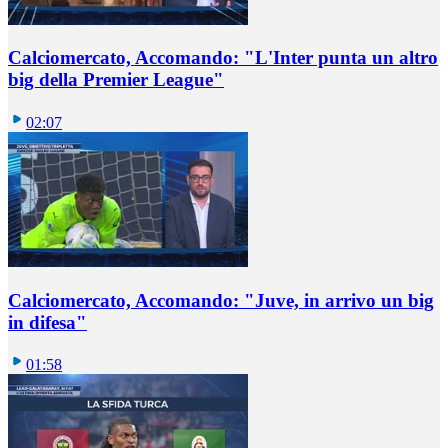
Calciomercato, Accomando: "L'Inter punta un altro
big della Premier League"
02:07
Calciomercato, Accomando: "Juve, in arrivo un big
in difesa"
01:58