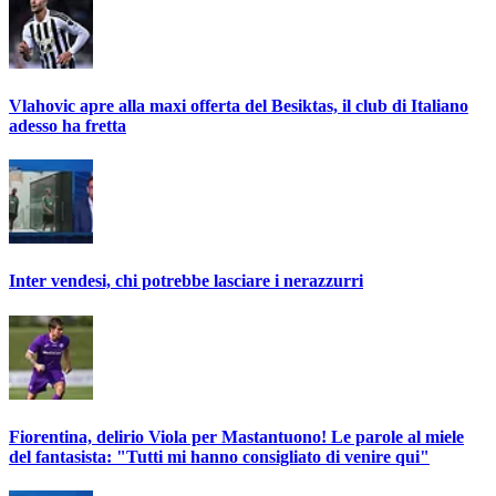
Vlahovic apre alla maxi offerta del Besiktas, il club di Italiano
adesso ha fretta
Inter vendesi, chi potrebbe lasciare i nerazzurri
Fiorentina, delirio Viola per Mastantuono! Le parole al miele
del fantasista: "Tutti mi hanno consigliato di venire qui"