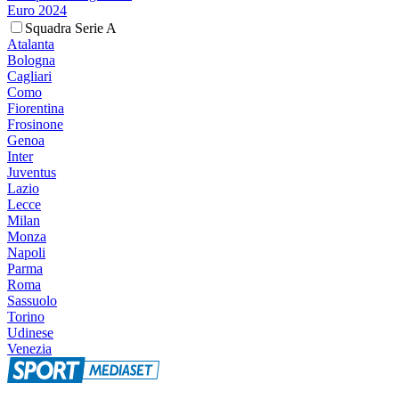
Euro 2024
Squadra Serie A
Atalanta
Bologna
Cagliari
Como
Fiorentina
Frosinone
Genoa
Inter
Juventus
Lazio
Lecce
Milan
Monza
Napoli
Parma
Roma
Sassuolo
Torino
Udinese
Venezia