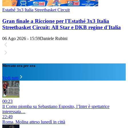
Estathé 3x3 Italia Streetbasket Circuit
Gran finale a Riccione per l'Estathé 3x3 Italia
Streetbasket Circuit: All Star e DKB regine d'Italia
06 Ago 2026 - 15:59
Daniele Rubini
Mercato ora per ora
Vedi tutti
00:23
Il Como piomba su Sebastiano Esposito, l’Inter è spettatrice
interessata…
22:49
Roma, Molina atteso lunedì in città