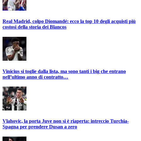
Real Madrid, colpo Diomandé: ecco la top 10 degli acquisti più
costosi della storia dei Blancos
Vinicius si toglie dalla lista, ma sono tanti i big che entrano
nell’ultimo anno di contratto…
Vlahovic, la porta Juve non si è riaperta: intreccio Turchia-
Spagna per prendere Dusan a zero