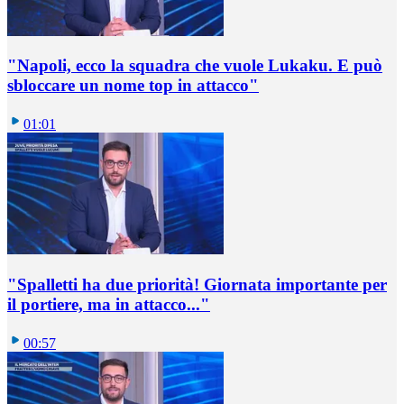
"Napoli, ecco la squadra che vuole Lukaku. E può
sbloccare un nome top in attacco"
01:01
"Spalletti ha due priorità! Giornata importante per
il portiere, ma in attacco..."
00:57