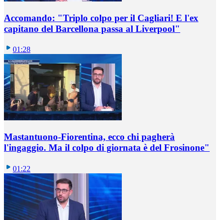
Accomando: "Triplo colpo per il Cagliari! E l'ex
capitano del Barcellona passa al Liverpool"
01:28
Mastantuono-Fiorentina, ecco chi pagherà
l'ingaggio. Ma il colpo di giornata è del Frosinone"
01:22