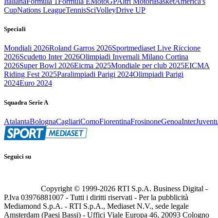
Italiana
Formula 1
Formula E
MotoGP
Altri Motori
Basket
America's
Cup
Nations League
Tennis
Sci
Volley
Drive UP
Speciali
Mondiali 2026
Roland Garros 2026
Sportmediaset Live Riccione
2026
Scudetto Inter 2026
Olimpiadi Invernali Milano Cortina
2026
Super Bowl 2026
Eicma 2025
Mondiale per club 2025
EICMA
Riding Fest 2025
Paralimpiadi Parigi 2024
Olimpiadi Parigi
2024
Euro 2024
Squadra Serie A
Atalanta
Bologna
Cagliari
Como
Fiorentina
Frosinone
Genoa
Inter
Juvent
Seguici su
Copyright © 1999-
2026
RTI S.p.A. Business Digital -
P.Iva 03976881007 - Tutti i diritti riservati - Per la pubblicità
Mediamond S.p.A. - RTI S.p.A., Mediaset N.V., sede legale
Amsterdam (Paesi Bassi) - Uffici Viale Europa 46, 20093 Cologno