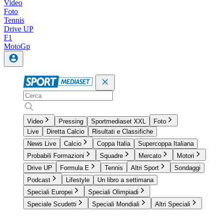
Video
Foto
Tennis
Drive UP
F1
MotoGp
Video
Pressing
Sportmediaset XXL
Foto
Live
Diretta Calcio
Risultati e Classifiche
News Live
Calcio
Coppa Italia
Supercoppa Italiana
Probabili Formazioni
Squadre
Mercato
Motori
Drive UP
Formula E
Tennis
Altri Sport
Sondaggi
Podcast
Lifestyle
Un libro a settimana
Speciali Europei
Speciali Olimpiadi
Speciale Scudetti
Speciali Mondiali
Altri Speciali