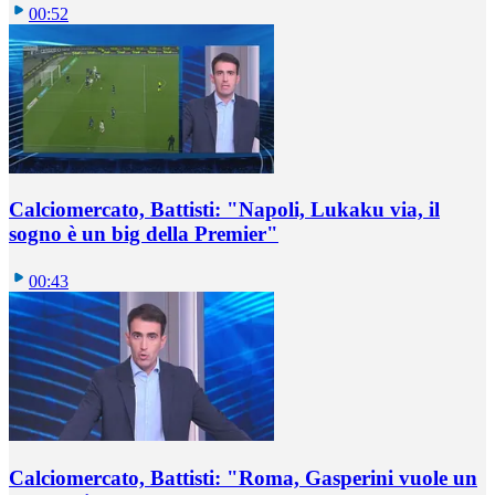
00:52
Calciomercato, Battisti: "Napoli, Lukaku via, il
sogno è un big della Premier"
00:43
Calciomercato, Battisti: "Roma, Gasperini vuole un