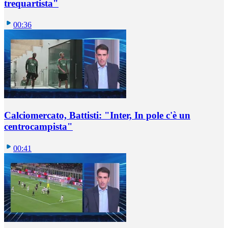
trequartista"
00:36
Calciomercato, Battisti: "Inter, In pole c'è un
centrocampista"
00:41