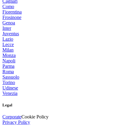
Cagliari
Como
Fiorentina
Frosinone
Genoa
Inter
Juventus
Lazio
Lecce
Milan
Monza
Napoli
Parma
Roma
Sassuolo
Torino
Udinese
Venezia
Legal
Corporate
Cookie Policy
Privacy Policy