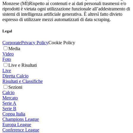
Monzese (MI)
Rispetto ai contenuti e ai dati personali trasmessi e/o
riprodotti è vietata ogni utilizzazione funzionale all’addestramento di
sistemi di intelligenza artificiale generativa. È altresì fatto divieto
espresso di utilizzare mezzi automatizzati di data scraping.
Legal
Corporate
Privacy Policy
Cookie Policy
Media
Video
Foto
Live e Risultati
Live
Diretta Calcio
Risultati e Classifiche
Sezioni
Calcio
Mercato
Serie A
Serie B
Coppa Italia
Champions League
Europa League
Conference League