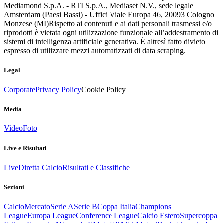
Mediamond S.p.A. - RTI S.p.A., Mediaset N.V., sede legale
Amsterdam (Paesi Bassi) - Uffici Viale Europa 46, 20093 Cologno
Monzese (MI)
Rispetto ai contenuti e ai dati personali trasmessi e/o
riprodotti è vietata ogni utilizzazione funzionale all’addestramento di
sistemi di intelligenza artificiale generativa. È altresì fatto divieto
espresso di utilizzare mezzi automatizzati di data scraping.
Legal
Corporate
Privacy Policy
Cookie Policy
Media
Video
Foto
Live e Risultati
Live
Diretta Calcio
Risultati e Classifiche
Sezioni
Calcio
Mercato
Serie A
Serie B
Coppa Italia
Champions
League
Europa League
Conference League
Calcio Estero
Supercoppa