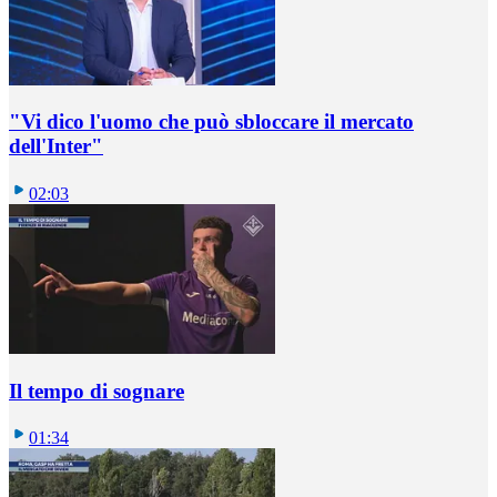
"Vi dico l'uomo che può sbloccare il mercato
dell'Inter"
02:03
Il tempo di sognare
01:34