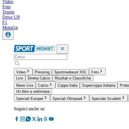
Video
Foto
Tennis
Drive UP
F1
MotoGp
Video
Pressing
Sportmediaset XXL
Foto
Live
Diretta Calcio
Risultati e Classifiche
News Live
Calcio
Coppa Italia
Supercoppa Italiana
Proba
Un libro a settimana
Speciali Europei
Speciali Olimpiadi
Speciale Scudetti
Seguici anche su