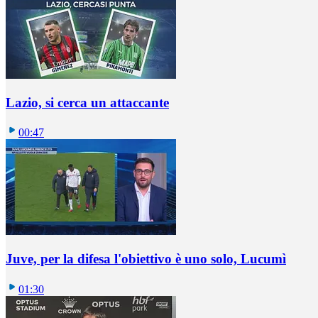
Lazio, si cerca un attaccante
00:47
Juve, per la difesa l'obiettivo è uno solo, Lucumì
01:30