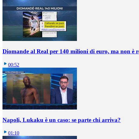
Diomande al Real per 140 milioni di euro, ma non è 
00:52
Napoli, Lukaku è un caso: se parte chi arriva?
01:10