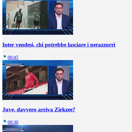
Inter vendesi, chi potrebbe lasciare i nerazzurri
00:45
Juve, davvero arriva Zirkzee?
00:30