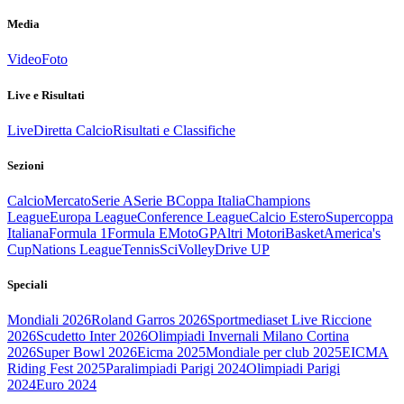
Media
Video
Foto
Live e Risultati
Live
Diretta Calcio
Risultati e Classifiche
Sezioni
Calcio
Mercato
Serie A
Serie B
Coppa Italia
Champions
League
Europa League
Conference League
Calcio Estero
Supercoppa
Italiana
Formula 1
Formula E
MotoGP
Altri Motori
Basket
America's
Cup
Nations League
Tennis
Sci
Volley
Drive UP
Speciali
Mondiali 2026
Roland Garros 2026
Sportmediaset Live Riccione
2026
Scudetto Inter 2026
Olimpiadi Invernali Milano Cortina
2026
Super Bowl 2026
Eicma 2025
Mondiale per club 2025
EICMA
Riding Fest 2025
Paralimpiadi Parigi 2024
Olimpiadi Parigi
2024
Euro 2024