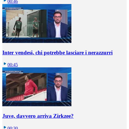
00:46
Inter vendesi, chi potrebbe lasciare i nerazzurri
00:45
Juve, davvero arriva Zirkzee?
00:30