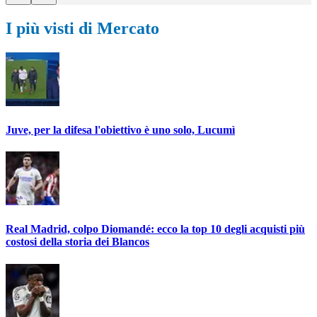
I più visti di Mercato
Juve, per la difesa l'obiettivo è uno solo, Lucumì
Real Madrid, colpo Diomandé: ecco la top 10 degli acquisti più
costosi della storia dei Blancos