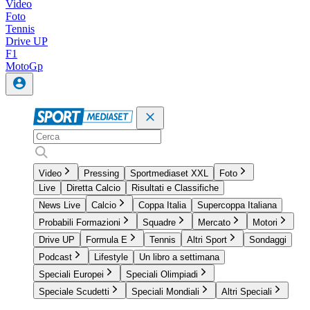
Video
Foto
Tennis
Drive UP
F1
MotoGp
Video
Pressing
Sportmediaset XXL
Foto
Live
Diretta Calcio
Risultati e Classifiche
News Live
Calcio
Coppa Italia
Supercoppa Italiana
Probabili Formazioni
Squadre
Mercato
Motori
Drive UP
Formula E
Tennis
Altri Sport
Sondaggi
Podcast
Lifestyle
Un libro a settimana
Speciali Europei
Speciali Olimpiadi
Speciale Scudetti
Speciali Mondiali
Altri Speciali