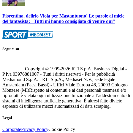
Fiorentina, delirio Viola per Mastantuono! Le parole al miele
del fantasista: "Tutti mi hanno consigliato di venire qui"
Seguici su
Copyright © 1999-
2026
RTI S.p.A. Business Digital -
P.Iva 03976881007 - Tutti i diritti riservati - Per la pubblicità
Mediamond S.p.A. - RTI S.p.A., Mediaset N.V., sede legale
Amsterdam (Paesi Bassi) - Uffici Viale Europa 46, 20093 Cologno
Monzese (MI)
Rispetto ai contenuti e ai dati personali trasmessi e/o
riprodotti è vietata ogni utilizzazione funzionale all’addestramento di
sistemi di intelligenza artificiale generativa. È altresì fatto divieto
espresso di utilizzare mezzi automatizzati di data scraping.
Legal
Corporate
Privacy Policy
Cookie Policy