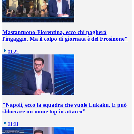
Mastantuono-Fiorentina, ecco chi pagherà
l'ingaggio. Ma il colpo di giornata è del Frosinone"
01:22
"Napoli, ecco la squadra che vuole Lukaku. E può
sbloccare un nome top in attacco"
01:01