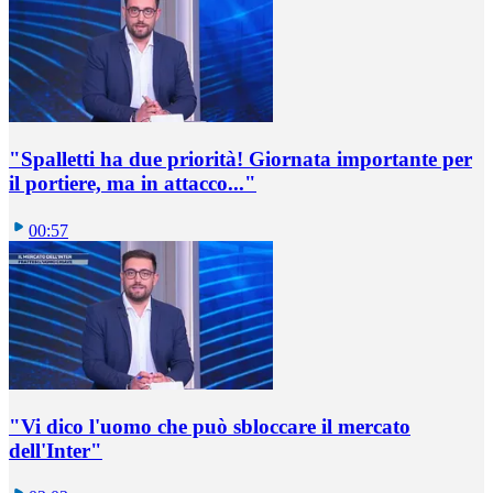
"Spalletti ha due priorità! Giornata importante per
il portiere, ma in attacco..."
00:57
"Vi dico l'uomo che può sbloccare il mercato
dell'Inter"