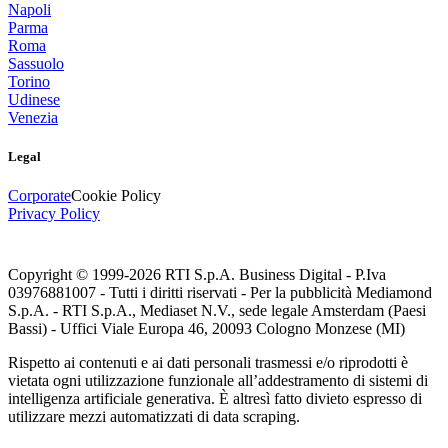
Napoli
Parma
Roma
Sassuolo
Torino
Udinese
Venezia
Legal
Corporate
Cookie Policy
Privacy Policy
Copyright © 1999-
2026
RTI S.p.A. Business Digital - P.Iva
03976881007 - Tutti i diritti riservati - Per la pubblicità Mediamond
S.p.A. - RTI S.p.A., Mediaset N.V., sede legale Amsterdam (Paesi
Bassi) - Uffici Viale Europa 46, 20093 Cologno Monzese (MI)
Rispetto ai contenuti e ai dati personali trasmessi e/o riprodotti è
vietata ogni utilizzazione funzionale all’addestramento di sistemi di
intelligenza artificiale generativa. È altresì fatto divieto espresso di
utilizzare mezzi automatizzati di data scraping.