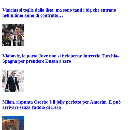
Vinicius si toglie dalla lista, ma sono tanti i big che entrano
nell’ultimo anno di contratto…
Vlahovic, la porta Juve non si è riaperta: intreccio Turchia-
Spagna per prendere Dusan a zero
Milan, rispunta Osorio: è il jolly perfetto per Amorim. E può
arrivare senza l'addio di Leao