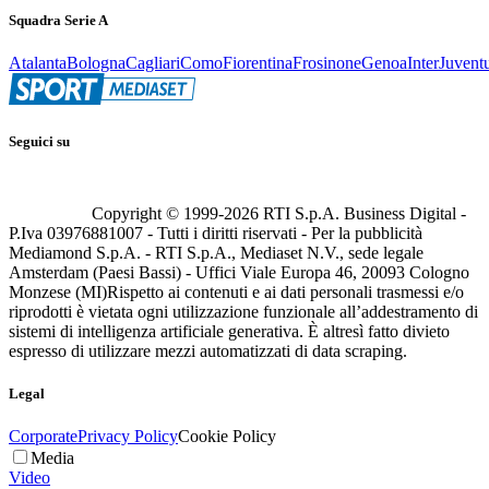
Squadra Serie A
Atalanta
Bologna
Cagliari
Como
Fiorentina
Frosinone
Genoa
Inter
Juvent
Seguici su
Copyright © 1999-
2026
RTI S.p.A. Business Digital -
P.Iva 03976881007 - Tutti i diritti riservati - Per la pubblicità
Mediamond S.p.A. - RTI S.p.A., Mediaset N.V., sede legale
Amsterdam (Paesi Bassi) - Uffici Viale Europa 46, 20093 Cologno
Monzese (MI)
Rispetto ai contenuti e ai dati personali trasmessi e/o
riprodotti è vietata ogni utilizzazione funzionale all’addestramento di
sistemi di intelligenza artificiale generativa. È altresì fatto divieto
espresso di utilizzare mezzi automatizzati di data scraping.
Legal
Corporate
Privacy Policy
Cookie Policy
Media
Video