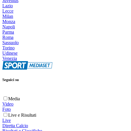
Juventus
Lazio
Lecce
Milan
Monza
Napoli
Parma
Roma
Sassuolo
Torino
Udinese
Venezia
Seguici su
Media
Video
Foto
Live e Risultati
Live
Diretta Calcio
Risultati e Classifiche