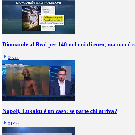
Diomande al Real per 140 milioni di euro, ma non è 
00:52
Napoli, Lukaku è un caso: se parte chi arriva?
01:10