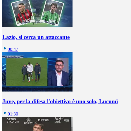
Lazio, si cerca un attaccante
00:47
Juve, per la difesa l'obiettivo è uno solo, Lucumì
01:30