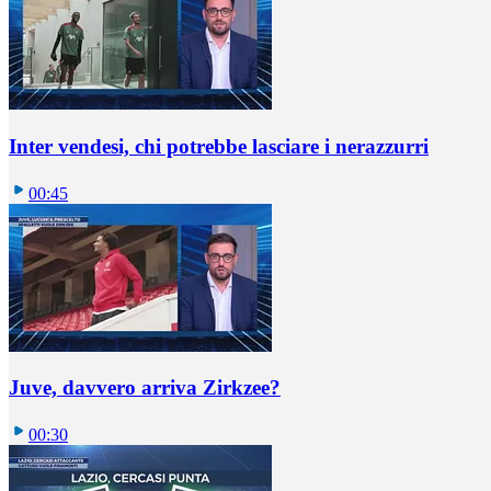
Inter vendesi, chi potrebbe lasciare i nerazzurri
00:45
Juve, davvero arriva Zirkzee?
00:30