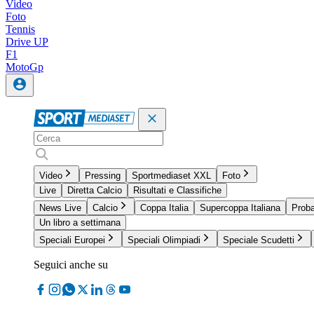
Video
Foto
Tennis
Drive UP
F1
MotoGp
Video
Pressing
Sportmediaset XXL
Foto
Live
Diretta Calcio
Risultati e Classifiche
News Live
Calcio
Coppa Italia
Supercoppa Italiana
Proba
Un libro a settimana
Speciali Europei
Speciali Olimpiadi
Speciale Scudetti
Seguici anche su