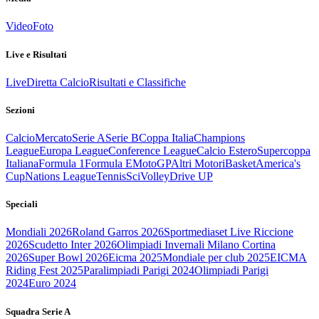
Video
Foto
Live e Risultati
Live
Diretta Calcio
Risultati e Classifiche
Sezioni
Calcio
Mercato
Serie A
Serie B
Coppa Italia
Champions
League
Europa League
Conference League
Calcio Estero
Supercoppa
Italiana
Formula 1
Formula E
MotoGP
Altri Motori
Basket
America's
Cup
Nations League
Tennis
Sci
Volley
Drive UP
Speciali
Mondiali 2026
Roland Garros 2026
Sportmediaset Live Riccione
2026
Scudetto Inter 2026
Olimpiadi Invernali Milano Cortina
2026
Super Bowl 2026
Eicma 2025
Mondiale per club 2025
EICMA
Riding Fest 2025
Paralimpiadi Parigi 2024
Olimpiadi Parigi
2024
Euro 2024
Squadra Serie A