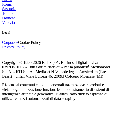
Roma
Sassuolo
Torino
Udinese
Venezia
Legal
Corporate
Cookie Policy
Privacy Policy
Copyright © 1999-
2026
RTI S.p.A. Business Digital - P.Iva
03976881007 - Tutti i diritti riservati - Per la pubblicità Mediamond
S.p.A. - RTI S.p.A., Mediaset N.V., sede legale Amsterdam (Paesi
Bassi) - Uffici Viale Europa 46, 20093 Cologno Monzese (MI)
Rispetto ai contenuti e ai dati personali trasmessi e/o riprodotti è
vietata ogni utilizzazione funzionale all’addestramento di sistemi di
intelligenza artificiale generativa. È altresì fatto divieto espresso di
utilizzare mezzi automatizzati di data scraping.