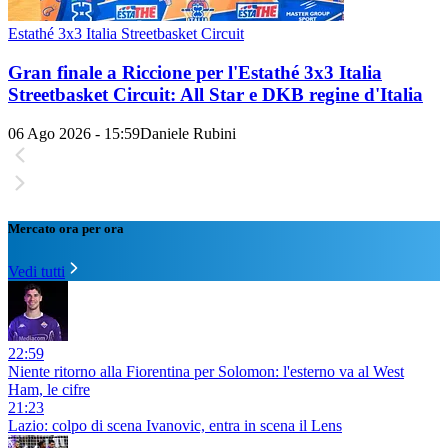
Estathé 3x3 Italia Streetbasket Circuit
Gran finale a Riccione per l'Estathé 3x3 Italia
Streetbasket Circuit: All Star e DKB regine d'Italia
06 Ago 2026 - 15:59
Daniele Rubini
Mercato ora per ora
Vedi tutti
22:59
Niente ritorno alla Fiorentina per Solomon: l'esterno va al West
Ham, le cifre
21:23
Lazio: colpo di scena Ivanovic, entra in scena il Lens