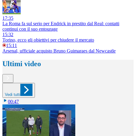
17:35
La Roma fa sul serio per Endrick in prestito dal Real: contatti
continui con il suo entourage
15:32
Torino, ecco gli obiettivi per chiudere il mercato
15:11
Arsenal, ufficiale acquisto Bruno Guimaraes dal Newcastle
Ultimi video
Vedi tutti
00:47