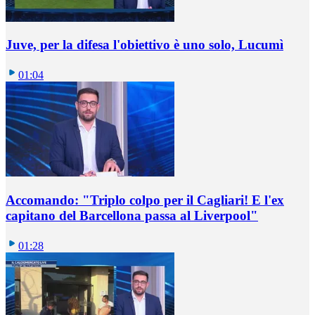
Juve, per la difesa l'obiettivo è uno solo, Lucumì
01:04
Accomando: "Triplo colpo per il Cagliari! E l'ex
capitano del Barcellona passa al Liverpool"
01:28