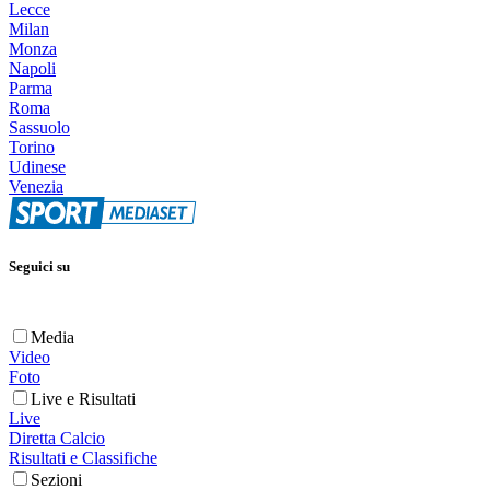
Lecce
Milan
Monza
Napoli
Parma
Roma
Sassuolo
Torino
Udinese
Venezia
Seguici su
Media
Video
Foto
Live e Risultati
Live
Diretta Calcio
Risultati e Classifiche
Sezioni