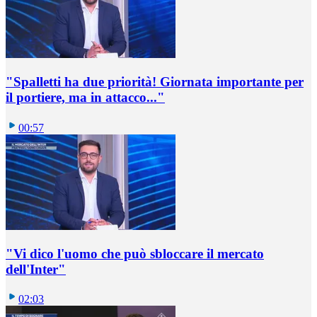
"Spalletti ha due priorità! Giornata importante per
il portiere, ma in attacco..."
00:57
"Vi dico l'uomo che può sbloccare il mercato
dell'Inter"
02:03