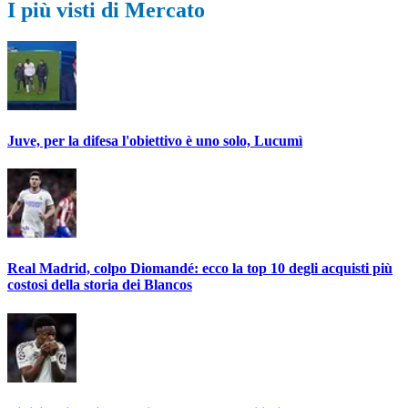
I più visti di Mercato
Juve, per la difesa l'obiettivo è uno solo, Lucumì
Real Madrid, colpo Diomandé: ecco la top 10 degli acquisti più
costosi della storia dei Blancos