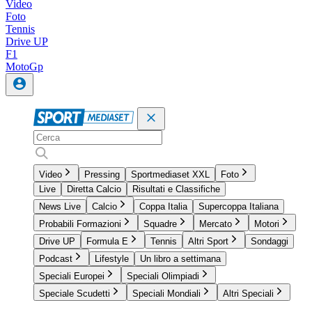
Video
Foto
Tennis
Drive UP
F1
MotoGp
Video
Pressing
Sportmediaset XXL
Foto
Live
Diretta Calcio
Risultati e Classifiche
News Live
Calcio
Coppa Italia
Supercoppa Italiana
Probabili Formazioni
Squadre
Mercato
Motori
Drive UP
Formula E
Tennis
Altri Sport
Sondaggi
Podcast
Lifestyle
Un libro a settimana
Speciali Europei
Speciali Olimpiadi
Speciale Scudetti
Speciali Mondiali
Altri Speciali