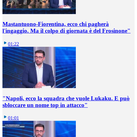
Mastantuono-Fiorentina, ecco chi pagherà
l'ingaggio. Ma il colpo di giornata è del Frosinone"
01:22
"Napoli, ecco la squadra che vuole Lukaku. E può
sbloccare un nome top in attacco"
01:01