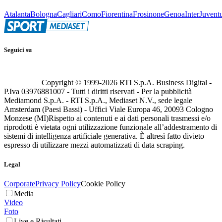
Atalanta
Bologna
Cagliari
Como
Fiorentina
Frosinone
Genoa
Inter
Juvent
Seguici su
Copyright © 1999-
2026
RTI S.p.A. Business Digital -
P.Iva 03976881007 - Tutti i diritti riservati - Per la pubblicità
Mediamond S.p.A. - RTI S.p.A., Mediaset N.V., sede legale
Amsterdam (Paesi Bassi) - Uffici Viale Europa 46, 20093 Cologno
Monzese (MI)
Rispetto ai contenuti e ai dati personali trasmessi e/o
riprodotti è vietata ogni utilizzazione funzionale all’addestramento di
sistemi di intelligenza artificiale generativa. È altresì fatto divieto
espresso di utilizzare mezzi automatizzati di data scraping.
Legal
Corporate
Privacy Policy
Cookie Policy
Media
Video
Foto
Live e Risultati