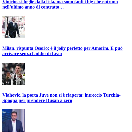
Vinicius si toglie dalla lista, ma sono tanti i big che entrano
nell’ultimo anno di contratto…
Milan, rispunta Osorio: è il jolly perfetto per Amorim. E può
arrivare senza l'addio di Leao
Vlahovic, la porta Juve non si è riaperta: intreccio Turchia-
Spagna per prendere Dusan a zero