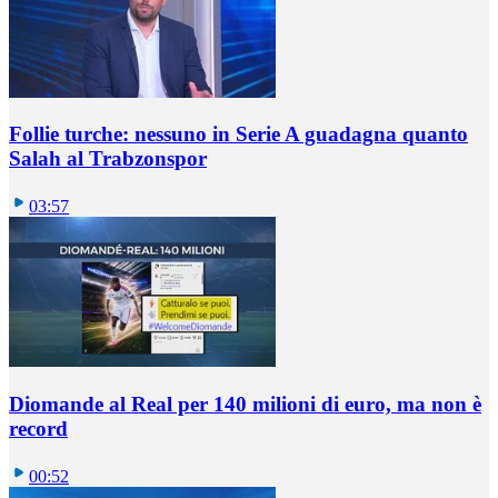
Follie turche: nessuno in Serie A guadagna quanto
Salah al Trabzonspor
03:57
Diomande al Real per 140 milioni di euro, ma non è
record
00:52