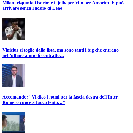
Milan, rispunta Osorio: è il jolly perfetto per Amorim. E può
arrivare senza l'addio di Leao
Vinicius si toglie dalla lista, ma sono tanti i big che entrano
nell’ultimo anno di contratto…
Accomando: "Vi dico i nomi per la fascia destra dell'Inter.
Romero cuoce a fuoco lento…"