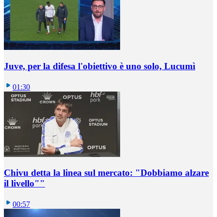
Juve, per la difesa l'obiettivo è uno solo, Lucumì
01:30
Chivu detta la linea sul mercato: "Dobbiamo alzare
il livello""
00:57