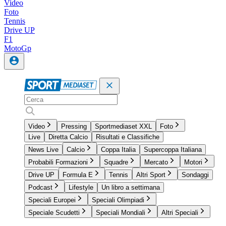
Video
Foto
Tennis
Drive UP
F1
MotoGp
Video
Pressing
Sportmediaset XXL
Foto
Live
Diretta Calcio
Risultati e Classifiche
News Live
Calcio
Coppa Italia
Supercoppa Italiana
Probabili Formazioni
Squadre
Mercato
Motori
Drive UP
Formula E
Tennis
Altri Sport
Sondaggi
Podcast
Lifestyle
Un libro a settimana
Speciali Europei
Speciali Olimpiadi
Speciale Scudetti
Speciali Mondiali
Altri Speciali