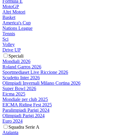
Formula E
MotoGP
Altri Motori
Basket
America's Cup
Nations League
Tennis
Sci
Volley
Drive UP
Speciali
Mondiali 2026
Roland Garros 2026
Sportmediaset Live Riccione 2026
Scudetto Inter 2026
Olimpiadi Invernali Milano Cortina 2026
Super Bowl 2026
Eicma 2025
Mondiale per club 2025
EICMA Riding Fest 2025
Paralimpiadi Parigi 2024
Olimpiadi Parigi 2024
Euro 2024
Squadra Serie A
Atalanta