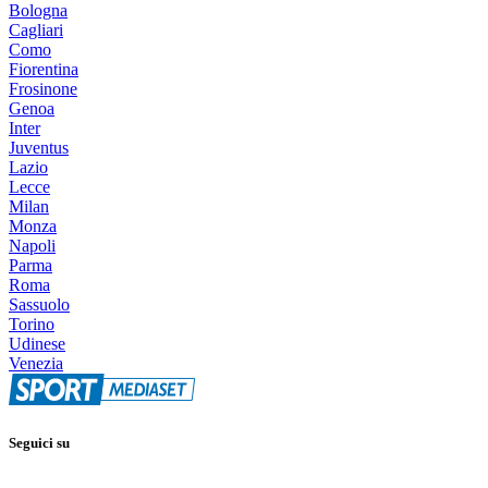
Bologna
Cagliari
Como
Fiorentina
Frosinone
Genoa
Inter
Juventus
Lazio
Lecce
Milan
Monza
Napoli
Parma
Roma
Sassuolo
Torino
Udinese
Venezia
Seguici su