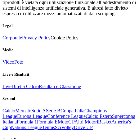
riprodotti è vietata ogni utilizzazione funzionale all’addestramento di
sistemi di intelligenza artificiale generativa. È altresì fatto divieto
espresso di utilizzare mezzi automatizzati di data scraping.
Legal
Corporate
Privacy Policy
Cookie Policy
Media
Video
Foto
Live e Risultati
Live
Diretta Calcio
Risultati e Classifiche
Sezioni
Calcio
Mercato
Serie A
Serie B
Coppa Italia
Champions
League
Europa League
Conference League
Calcio Estero
Supercoppa
Italiana
Formula 1
Formula E
MotoGP
Altri Motori
Basket
America's
Cup
Nations League
Tennis
Sci
Volley
Drive UP