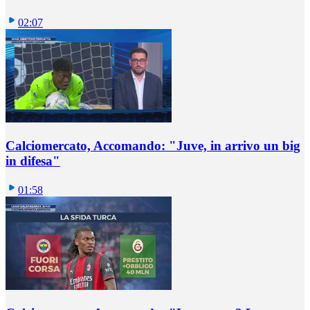
02:07
Calciomercato, Accomando: "Juve, in arrivo un big
in difesa"
01:58