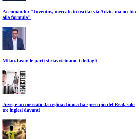
Accomando: "Juventus, mercato in uscita: via Adzic, ma occhio
alla formula"
Milan-Leao: le parti si riavvicinano, i dettagli
Juve, è un mercato da regina: finora ha speso più del Real, solo
tre inglesi davanti