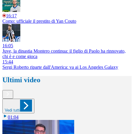
16:17
Como: ufficiale il prestito di Yan Couto
16:05
Juve, la dinastia Montero continua: il figlio di Paolo ha rinnovato,
chi è e come gioca
15:44
Sergi Roberto riparte dall'America: va ai Los Angeles Galaxy
Ultimi video
Vedi tutti
01:04