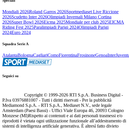
Speciali
Mondiali 2026
Roland Garros 2026
Sportmediaset Live Riccione
2026
Scudetto Inter 2026
Olimpiadi Invernali Milano Cortina
2026
Super Bowl 2026
Eicma 2025
Mondiale per club 2025
EICMA
Riding Fest 2025
Paralimpiadi Parigi 2024
Olimpiadi Parigi
2024
Euro 2024
Squadra Serie A
Atalanta
Bologna
Cagliari
Como
Fiorentina
Frosinone
Genoa
Inter
Juvent
Seguici su
Copyright © 1999-
2026
RTI S.p.A. Business Digital -
P.Iva 03976881007 - Tutti i diritti riservati - Per la pubblicità
Mediamond S.p.A. - RTI S.p.A., Mediaset N.V., sede legale
Amsterdam (Paesi Bassi) - Uffici Viale Europa 46, 20093 Cologno
Monzese (MI)
Rispetto ai contenuti e ai dati personali trasmessi e/o
riprodotti è vietata ogni utilizzazione funzionale all’addestramento di
sistemi di intelligenza artificiale generativa. È altresì fatto divieto