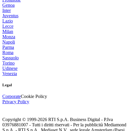
Genoa
Inter
Juventus
Lazio
Lecce
Milan
Monza
Napoli
Parma
Roma
Sassuolo
Torino
Udinese
Venezia
Legal
Corporate
Cookie Policy
Privacy Policy
Copyright © 1999-
2026
RTI S.p.A. Business Digital - P.Iva
03976881007 - Tutti i diritti riservati - Per la pubblicità Mediamond
S.p.A. - RTI S.p.A., Mediaset N.V., sede legale Amsterdam (Paesi