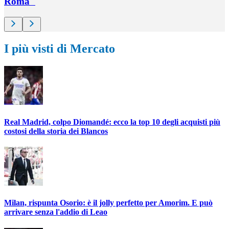
Roma"
I più visti di Mercato
Real Madrid, colpo Diomandé: ecco la top 10 degli acquisti più
costosi della storia dei Blancos
Milan, rispunta Osorio: è il jolly perfetto per Amorim. E può
arrivare senza l'addio di Leao