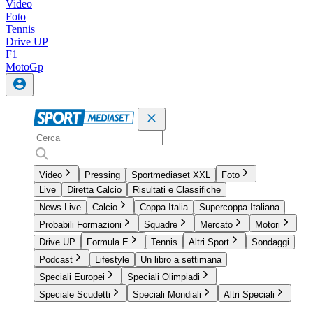
Video
Foto
Tennis
Drive UP
F1
MotoGp
Video
Pressing
Sportmediaset XXL
Foto
Live
Diretta Calcio
Risultati e Classifiche
News Live
Calcio
Coppa Italia
Supercoppa Italiana
Probabili Formazioni
Squadre
Mercato
Motori
Drive UP
Formula E
Tennis
Altri Sport
Sondaggi
Podcast
Lifestyle
Un libro a settimana
Speciali Europei
Speciali Olimpiadi
Speciale Scudetti
Speciali Mondiali
Altri Speciali