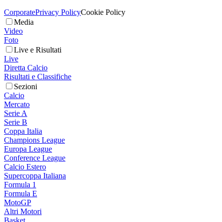
Corporate
Privacy Policy
Cookie Policy
Media
Video
Foto
Live e Risultati
Live
Diretta Calcio
Risultati e Classifiche
Sezioni
Calcio
Mercato
Serie A
Serie B
Coppa Italia
Champions League
Europa League
Conference League
Calcio Estero
Supercoppa Italiana
Formula 1
Formula E
MotoGP
Altri Motori
Basket