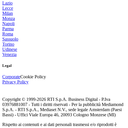
Lazio
Lecce
Milan
Monza
Napoli
Parma
Roma
Sassuolo
Torino
Udinese
Venezia
Legal
Corporate
Cookie Policy
Privacy Policy
Copyright © 1999-
2026
RTI S.p.A. Business Digital - P.Iva
03976881007 - Tutti i diritti riservati - Per la pubblicità Mediamond
S.p.A. - RTI S.p.A., Mediaset N.V., sede legale Amsterdam (Paesi
Bassi) - Uffici Viale Europa 46, 20093 Cologno Monzese (MI)
Rispetto ai contenuti e ai dati personali trasmessi e/o riprodotti è