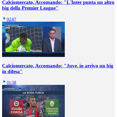
Calciomercato, Accomando: "L'Inter punta un altro
big della Premier League"
02:07
Calciomercato, Accomando: "Juve, in arrivo un big
in difesa"
01:58