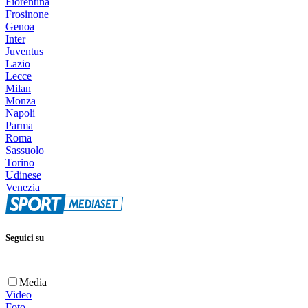
Fiorentina
Frosinone
Genoa
Inter
Juventus
Lazio
Lecce
Milan
Monza
Napoli
Parma
Roma
Sassuolo
Torino
Udinese
Venezia
Seguici su
Media
Video
Foto