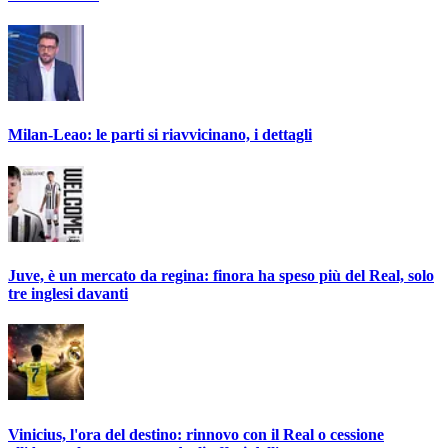
Milan-Leao: le parti si riavvicinano, i dettagli
Juve, è un mercato da regina: finora ha speso più del Real, solo
tre inglesi davanti
Vinicius, l'ora del destino: rinnovo con il Real o cessione