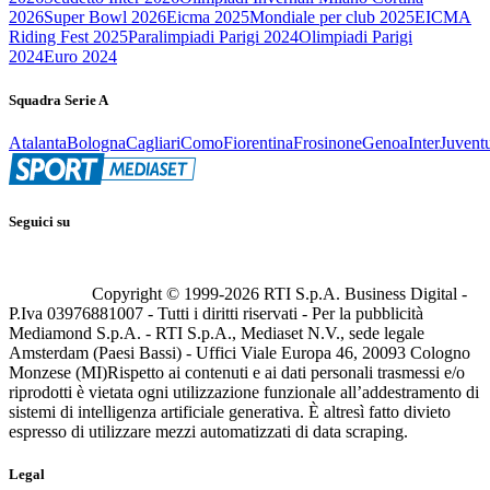
2026
Super Bowl 2026
Eicma 2025
Mondiale per club 2025
EICMA
Riding Fest 2025
Paralimpiadi Parigi 2024
Olimpiadi Parigi
2024
Euro 2024
Squadra Serie A
Atalanta
Bologna
Cagliari
Como
Fiorentina
Frosinone
Genoa
Inter
Juvent
Seguici su
Copyright © 1999-
2026
RTI S.p.A. Business Digital -
P.Iva 03976881007 - Tutti i diritti riservati - Per la pubblicità
Mediamond S.p.A. - RTI S.p.A., Mediaset N.V., sede legale
Amsterdam (Paesi Bassi) - Uffici Viale Europa 46, 20093 Cologno
Monzese (MI)
Rispetto ai contenuti e ai dati personali trasmessi e/o
riprodotti è vietata ogni utilizzazione funzionale all’addestramento di
sistemi di intelligenza artificiale generativa. È altresì fatto divieto
espresso di utilizzare mezzi automatizzati di data scraping.
Legal