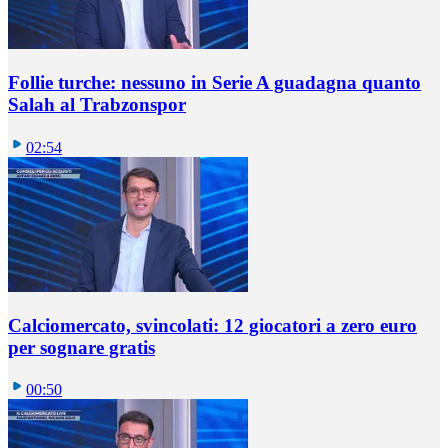
Follie turche: nessuno in Serie A guadagna quanto
Salah al Trabzonspor
02:54
Calciomercato, svincolati: 12 giocatori a zero euro
per sognare gratis
00:50