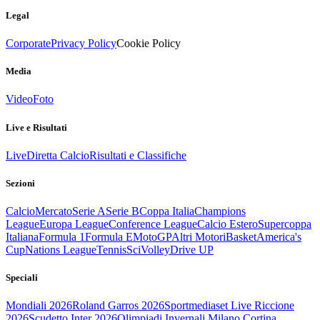
Legal
Corporate
Privacy Policy
Cookie Policy
Media
Video
Foto
Live e Risultati
Live
Diretta Calcio
Risultati e Classifiche
Sezioni
Calcio
Mercato
Serie A
Serie B
Coppa Italia
Champions
League
Europa League
Conference League
Calcio Estero
Supercoppa
Italiana
Formula 1
Formula E
MotoGP
Altri Motori
Basket
America's
Cup
Nations League
Tennis
Sci
Volley
Drive UP
Speciali
Mondiali 2026
Roland Garros 2026
Sportmediaset Live Riccione
2026
Scudetto Inter 2026
Olimpiadi Invernali Milano Cortina