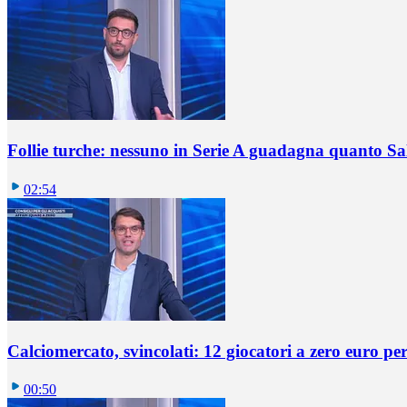
Follie turche: nessuno in Serie A guadagna quanto S
02:54
Calciomercato, svincolati: 12 giocatori a zero euro pe
00:50