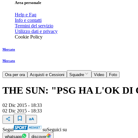
Area personale
Help e Faq
Info e contatti
Termini del servizio
Utilizzo dati e privacy
Cookie Policy
Mercato
Mercato
Ora per ora
Acquisti e Cessioni
Squadre
Video
Foto
THE SUN: "PSG HA L'OK D
02 Dic 2015 - 18:33
02 Dic 2015 - 18:33
Segui
su
Seguici su
whatsapp
discover