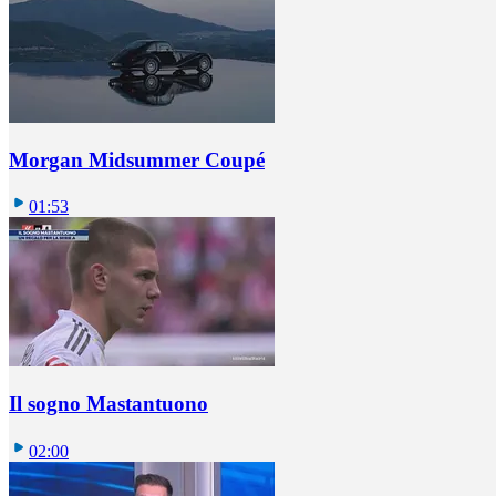
Morgan Midsummer Coupé
01:53
Il sogno Mastantuono
02:00