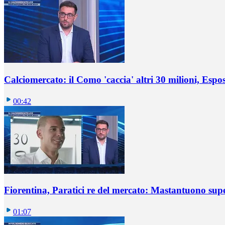
Calciomercato: il Como 'caccia' altri 30 milioni, Espos
00:42
Fiorentina, Paratici re del mercato: Mastantuono sup
01:07