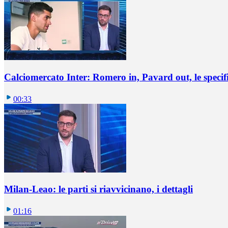
Calciomercato Inter: Romero in, Pavard out, le specif
00:33
Milan-Leao: le parti si riavvicinano, i dettagli
01:16