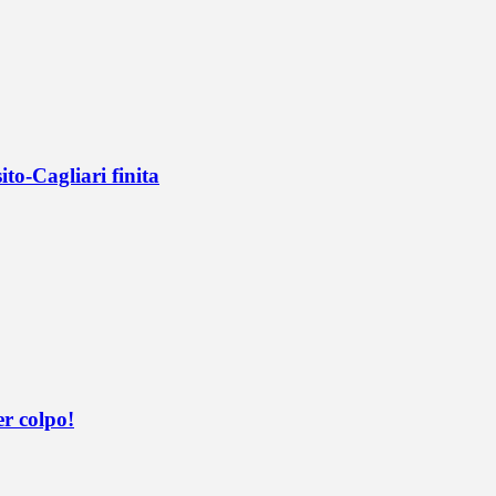
ito-Cagliari finita
er colpo!