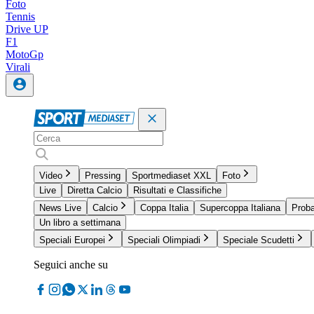
Foto
Tennis
Drive UP
F1
MotoGp
Virali
Video
Pressing
Sportmediaset XXL
Foto
Live
Diretta Calcio
Risultati e Classifiche
News Live
Calcio
Coppa Italia
Supercoppa Italiana
Proba
Un libro a settimana
Speciali Europei
Speciali Olimpiadi
Speciale Scudetti
Seguici anche su