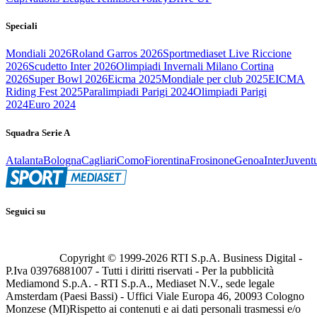
Speciali
Mondiali 2026
Roland Garros 2026
Sportmediaset Live Riccione
2026
Scudetto Inter 2026
Olimpiadi Invernali Milano Cortina
2026
Super Bowl 2026
Eicma 2025
Mondiale per club 2025
EICMA
Riding Fest 2025
Paralimpiadi Parigi 2024
Olimpiadi Parigi
2024
Euro 2024
Squadra Serie A
Atalanta
Bologna
Cagliari
Como
Fiorentina
Frosinone
Genoa
Inter
Juvent
Seguici su
Copyright © 1999-
2026
RTI S.p.A. Business Digital -
P.Iva 03976881007 - Tutti i diritti riservati - Per la pubblicità
Mediamond S.p.A. - RTI S.p.A., Mediaset N.V., sede legale
Amsterdam (Paesi Bassi) - Uffici Viale Europa 46, 20093 Cologno
Monzese (MI)
Rispetto ai contenuti e ai dati personali trasmessi e/o