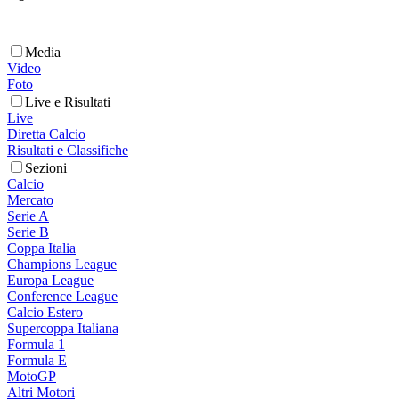
Media
Video
Foto
Live e Risultati
Live
Diretta Calcio
Risultati e Classifiche
Sezioni
Calcio
Mercato
Serie A
Serie B
Coppa Italia
Champions League
Europa League
Conference League
Calcio Estero
Supercoppa Italiana
Formula 1
Formula E
MotoGP
Altri Motori