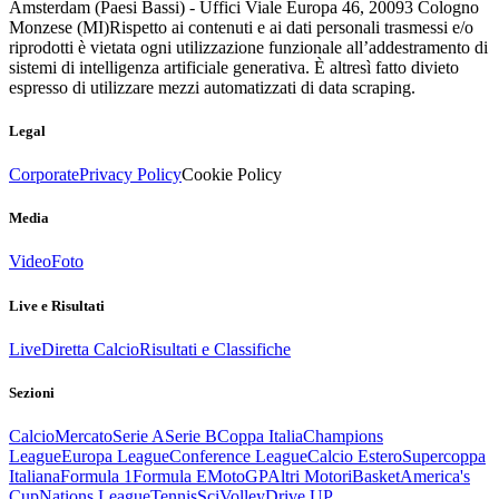
Amsterdam (Paesi Bassi) - Uffici Viale Europa 46, 20093 Cologno
Monzese (MI)
Rispetto ai contenuti e ai dati personali trasmessi e/o
riprodotti è vietata ogni utilizzazione funzionale all’addestramento di
sistemi di intelligenza artificiale generativa. È altresì fatto divieto
espresso di utilizzare mezzi automatizzati di data scraping.
Legal
Corporate
Privacy Policy
Cookie Policy
Media
Video
Foto
Live e Risultati
Live
Diretta Calcio
Risultati e Classifiche
Sezioni
Calcio
Mercato
Serie A
Serie B
Coppa Italia
Champions
League
Europa League
Conference League
Calcio Estero
Supercoppa
Italiana
Formula 1
Formula E
MotoGP
Altri Motori
Basket
America's
Cup
Nations League
Tennis
Sci
Volley
Drive UP