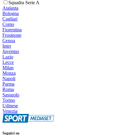
Squadra Serie A
Atalanta
Bologna
Cagliari
Como
Fiorentina
Frosinone
Genoa
Inter
Juventus
Lazio
Lecce
Milan
Monza
Napoli
Parma
Roma
Sassuolo
Torino
Udinese
Venezia
Seguici su