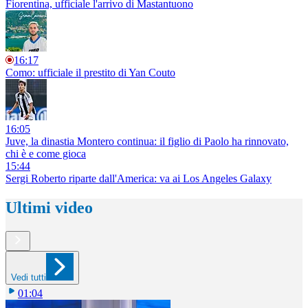
Fiorentina, ufficiale l'arrivo di Mastantuono
16:17
Como: ufficiale il prestito di Yan Couto
16:05
Juve, la dinastia Montero continua: il figlio di Paolo ha rinnovato,
chi è e come gioca
15:44
Sergi Roberto riparte dall'America: va ai Los Angeles Galaxy
Ultimi video
Vedi tutti
01:04