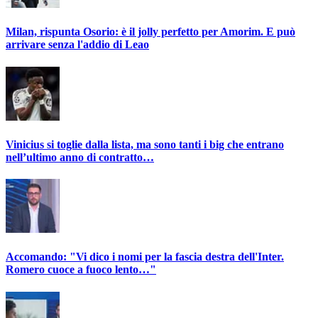
Milan, rispunta Osorio: è il jolly perfetto per Amorim. E può
arrivare senza l'addio di Leao
Vinicius si toglie dalla lista, ma sono tanti i big che entrano
nell’ultimo anno di contratto…
Accomando: "Vi dico i nomi per la fascia destra dell'Inter.
Romero cuoce a fuoco lento…"