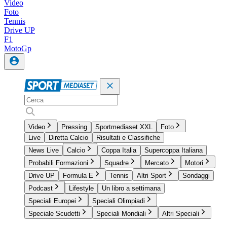
Video
Foto
Tennis
Drive UP
F1
MotoGp
Video
Pressing
Sportmediaset XXL
Foto
Live
Diretta Calcio
Risultati e Classifiche
News Live
Calcio
Coppa Italia
Supercoppa Italiana
Probabili Formazioni
Squadre
Mercato
Motori
Drive UP
Formula E
Tennis
Altri Sport
Sondaggi
Podcast
Lifestyle
Un libro a settimana
Speciali Europei
Speciali Olimpiadi
Speciale Scudetti
Speciali Mondiali
Altri Speciali