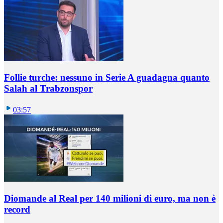
Follie turche: nessuno in Serie A guadagna quanto
Salah al Trabzonspor
03:57
Diomande al Real per 140 milioni di euro, ma non è
record