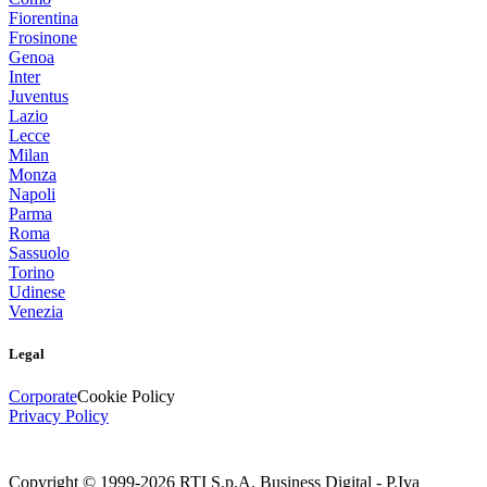
Fiorentina
Frosinone
Genoa
Inter
Juventus
Lazio
Lecce
Milan
Monza
Napoli
Parma
Roma
Sassuolo
Torino
Udinese
Venezia
Legal
Corporate
Cookie Policy
Privacy Policy
Copyright © 1999-
2026
RTI S.p.A. Business Digital - P.Iva