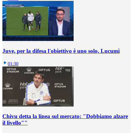
Juve, per la difesa l'obiettivo è uno solo, Lucumì
01:30
Chivu detta la linea sul mercato: "Dobbiamo alzare
il livello""