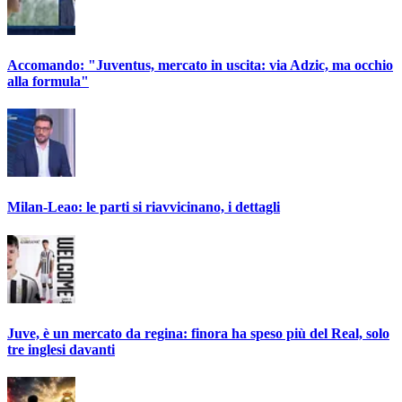
Accomando: "Juventus, mercato in uscita: via Adzic, ma occhio
alla formula"
Milan-Leao: le parti si riavvicinano, i dettagli
Juve, è un mercato da regina: finora ha speso più del Real, solo
tre inglesi davanti