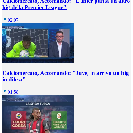
Calciomercato, Accomando: "L'Inter punta un altro
big della Premier League"
02:07
Calciomercato, Accomando: "Juve, in arrivo un big
in difesa"
01:58