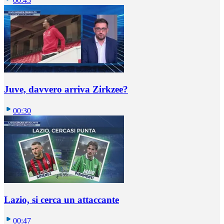
00:45
Juve, davvero arriva Zirkzee?
00:30
Lazio, si cerca un attaccante
00:47