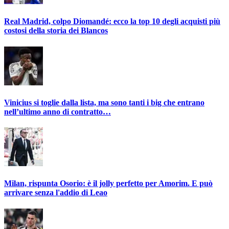
Real Madrid, colpo Diomandé: ecco la top 10 degli acquisti più
costosi della storia dei Blancos
Vinicius si toglie dalla lista, ma sono tanti i big che entrano
nell’ultimo anno di contratto…
Milan, rispunta Osorio: è il jolly perfetto per Amorim. E può
arrivare senza l'addio di Leao