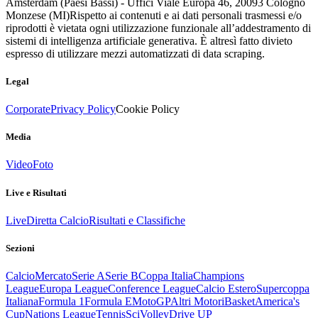
Amsterdam (Paesi Bassi) - Uffici Viale Europa 46, 20093 Cologno
Monzese (MI)
Rispetto ai contenuti e ai dati personali trasmessi e/o
riprodotti è vietata ogni utilizzazione funzionale all’addestramento di
sistemi di intelligenza artificiale generativa. È altresì fatto divieto
espresso di utilizzare mezzi automatizzati di data scraping.
Legal
Corporate
Privacy Policy
Cookie Policy
Media
Video
Foto
Live e Risultati
Live
Diretta Calcio
Risultati e Classifiche
Sezioni
Calcio
Mercato
Serie A
Serie B
Coppa Italia
Champions
League
Europa League
Conference League
Calcio Estero
Supercoppa
Italiana
Formula 1
Formula E
MotoGP
Altri Motori
Basket
America's
Cup
Nations League
Tennis
Sci
Volley
Drive UP