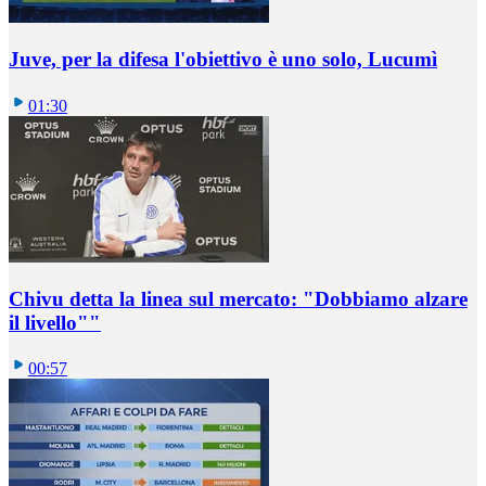
Juve, per la difesa l'obiettivo è uno solo, Lucumì
01:30
Chivu detta la linea sul mercato: "Dobbiamo alzare
il livello""
00:57