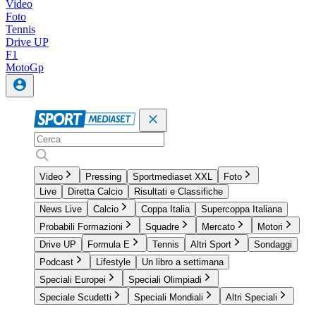
Video
Foto
Tennis
Drive UP
F1
MotoGp
Video
Pressing
Sportmediaset XXL
Foto
Live
Diretta Calcio
Risultati e Classifiche
News Live
Calcio
Coppa Italia
Supercoppa Italiana
Probabili Formazioni
Squadre
Mercato
Motori
Drive UP
Formula E
Tennis
Altri Sport
Sondaggi
Podcast
Lifestyle
Un libro a settimana
Speciali Europei
Speciali Olimpiadi
Speciale Scudetti
Speciali Mondiali
Altri Speciali