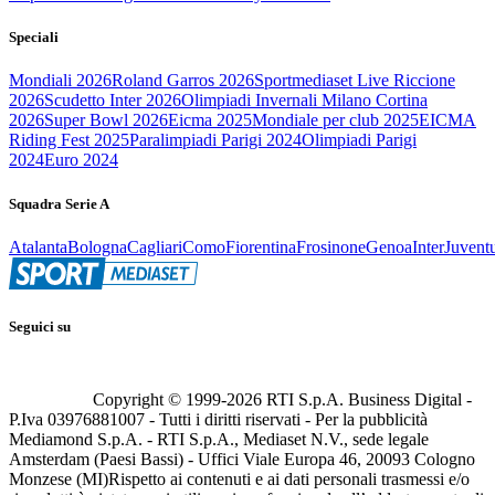
Speciali
Mondiali 2026
Roland Garros 2026
Sportmediaset Live Riccione
2026
Scudetto Inter 2026
Olimpiadi Invernali Milano Cortina
2026
Super Bowl 2026
Eicma 2025
Mondiale per club 2025
EICMA
Riding Fest 2025
Paralimpiadi Parigi 2024
Olimpiadi Parigi
2024
Euro 2024
Squadra Serie A
Atalanta
Bologna
Cagliari
Como
Fiorentina
Frosinone
Genoa
Inter
Juvent
Seguici su
Copyright © 1999-
2026
RTI S.p.A. Business Digital -
P.Iva 03976881007 - Tutti i diritti riservati - Per la pubblicità
Mediamond S.p.A. - RTI S.p.A., Mediaset N.V., sede legale
Amsterdam (Paesi Bassi) - Uffici Viale Europa 46, 20093 Cologno
Monzese (MI)
Rispetto ai contenuti e ai dati personali trasmessi e/o