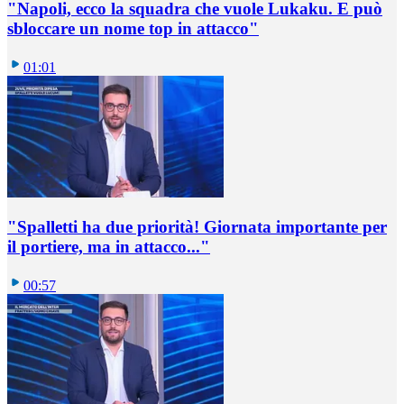
"Napoli, ecco la squadra che vuole Lukaku. E può
sbloccare un nome top in attacco"
01:01
"Spalletti ha due priorità! Giornata importante per
il portiere, ma in attacco..."
00:57