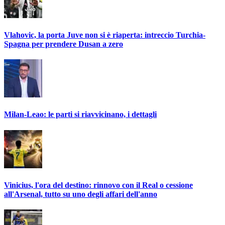
Vlahovic, la porta Juve non si è riaperta: intreccio Turchia-
Spagna per prendere Dusan a zero
Milan-Leao: le parti si riavvicinano, i dettagli
Vinicius, l'ora del destino: rinnovo con il Real o cessione
all'Arsenal, tutto su uno degli affari dell'anno