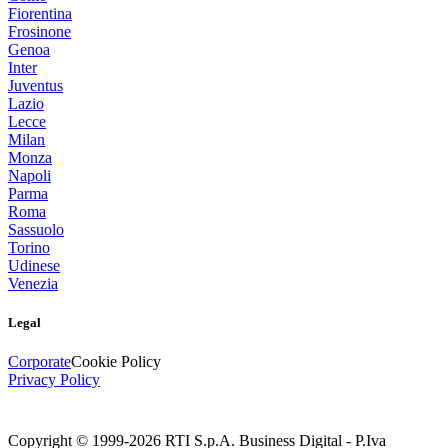
Fiorentina
Frosinone
Genoa
Inter
Juventus
Lazio
Lecce
Milan
Monza
Napoli
Parma
Roma
Sassuolo
Torino
Udinese
Venezia
Legal
Corporate
Cookie Policy
Privacy Policy
Copyright © 1999-
2026
RTI S.p.A. Business Digital - P.Iva