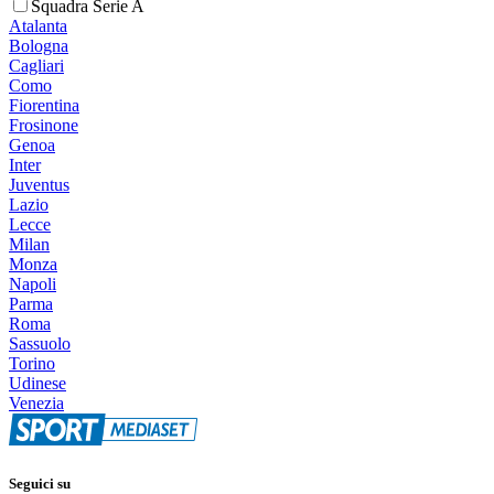
Squadra Serie A
Atalanta
Bologna
Cagliari
Como
Fiorentina
Frosinone
Genoa
Inter
Juventus
Lazio
Lecce
Milan
Monza
Napoli
Parma
Roma
Sassuolo
Torino
Udinese
Venezia
Seguici su