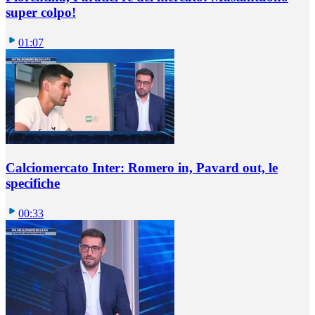
super colpo!
01:07
Calciomercato Inter: Romero in, Pavard out, le
specifiche
00:33