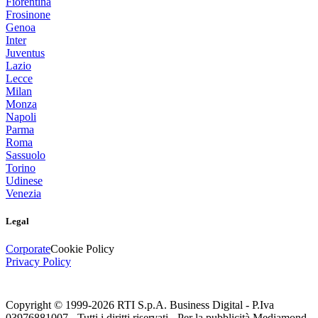
Fiorentina
Frosinone
Genoa
Inter
Juventus
Lazio
Lecce
Milan
Monza
Napoli
Parma
Roma
Sassuolo
Torino
Udinese
Venezia
Legal
Corporate
Cookie Policy
Privacy Policy
Copyright © 1999-
2026
RTI S.p.A. Business Digital - P.Iva
03976881007 - Tutti i diritti riservati - Per la pubblicità Mediamond