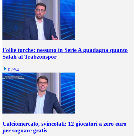
Follie turche: nessuno in Serie A guadagna quanto
Salah al Trabzonspor
02:54
Calciomercato, svincolati: 12 giocatori a zero euro
per sognare gratis