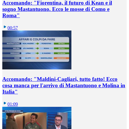
Accomando: "Fiorentina, il futuro di Kean e il
sogno Mastantuono. Ecco le mosse di Como e
Roma"
00:57
Accomando: "Maldini-Cagliari, tutto fatto! Ecco
cosa manca per l'arrivo di Mastantuono e Molina in
Italia"
01:09