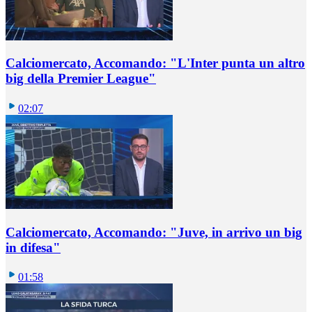
Calciomercato, Accomando: "L'Inter punta un altro
big della Premier League"
02:07
Calciomercato, Accomando: "Juve, in arrivo un big
in difesa"
01:58