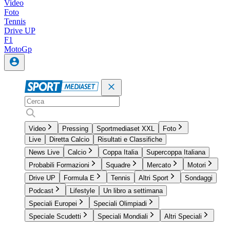
Video
Foto
Tennis
Drive UP
F1
MotoGp
Video
Pressing
Sportmediaset XXL
Foto
Live
Diretta Calcio
Risultati e Classifiche
News Live
Calcio
Coppa Italia
Supercoppa Italiana
Probabili Formazioni
Squadre
Mercato
Motori
Drive UP
Formula E
Tennis
Altri Sport
Sondaggi
Podcast
Lifestyle
Un libro a settimana
Speciali Europei
Speciali Olimpiadi
Speciale Scudetti
Speciali Mondiali
Altri Speciali