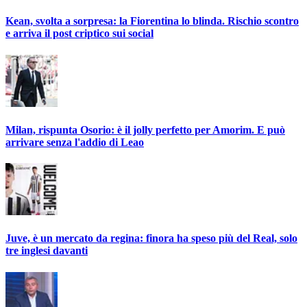
Kean, svolta a sorpresa: la Fiorentina lo blinda. Rischio scontro
e arriva il post criptico sui social
Milan, rispunta Osorio: è il jolly perfetto per Amorim. E può
arrivare senza l'addio di Leao
Juve, è un mercato da regina: finora ha speso più del Real, solo
tre inglesi davanti