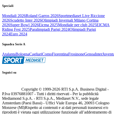
Speciali
Mondiali 2026
Roland Garros 2026
Sportmediaset Live Riccione
2026
Scudetto Inter 2026
Olimpiadi Invernali Milano Cortina
2026
Super Bowl 2026
Eicma 2025
Mondiale per club 2025
EICMA
Riding Fest 2025
Paralimpiadi Parigi 2024
Olimpiadi Parigi
2024
Euro 2024
Squadra Serie A
Atalanta
Bologna
Cagliari
Como
Fiorentina
Frosinone
Genoa
Inter
Juvent
Seguici su
Copyright © 1999-
2026
RTI S.p.A. Business Digital -
P.Iva 03976881007 - Tutti i diritti riservati - Per la pubblicità
Mediamond S.p.A. - RTI S.p.A., Mediaset N.V., sede legale
Amsterdam (Paesi Bassi) - Uffici Viale Europa 46, 20093 Cologno
Monzese (MI)
Rispetto ai contenuti e ai dati personali trasmessi e/o
riprodotti è vietata ogni utilizzazione funzionale all’addestramento di