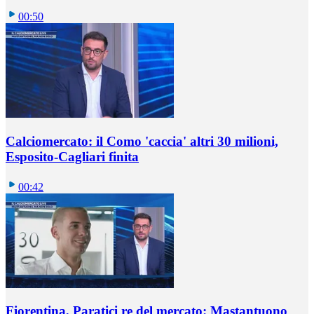
00:50
Calciomercato: il Como 'caccia' altri 30 milioni,
Esposito-Cagliari finita
00:42
Fiorentina, Paratici re del mercato: Mastantuono