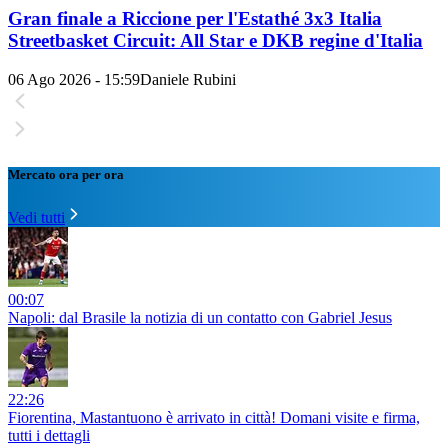
Gran finale a Riccione per l'Estathé 3x3 Italia
Streetbasket Circuit: All Star e DKB regine d'Italia
06 Ago 2026 - 15:59
Daniele Rubini
Mercato ora per ora
Vedi tutti
00:07
Napoli: dal Brasile la notizia di un contatto con Gabriel Jesus
22:26
Fiorentina, Mastantuono è arrivato in città! Domani visite e firma,
tutti i dettagli