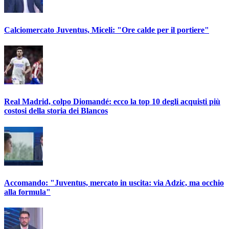
Calciomercato Juventus, Miceli: "Ore calde per il portiere"
Real Madrid, colpo Diomandé: ecco la top 10 degli acquisti più
costosi della storia dei Blancos
Accomando: "Juventus, mercato in uscita: via Adzic, ma occhio
alla formula"