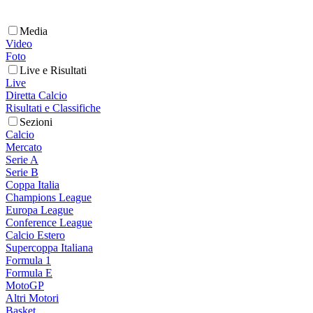
Media
Video
Foto
Live e Risultati
Live
Diretta Calcio
Risultati e Classifiche
Sezioni
Calcio
Mercato
Serie A
Serie B
Coppa Italia
Champions League
Europa League
Conference League
Calcio Estero
Supercoppa Italiana
Formula 1
Formula E
MotoGP
Altri Motori
Basket