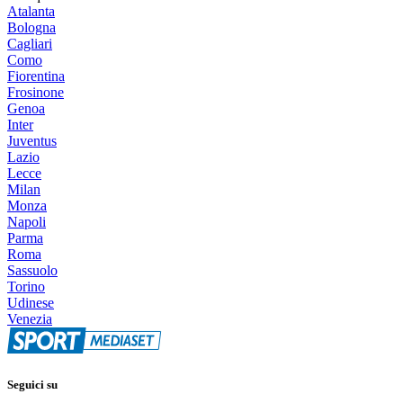
Atalanta
Bologna
Cagliari
Como
Fiorentina
Frosinone
Genoa
Inter
Juventus
Lazio
Lecce
Milan
Monza
Napoli
Parma
Roma
Sassuolo
Torino
Udinese
Venezia
Seguici su