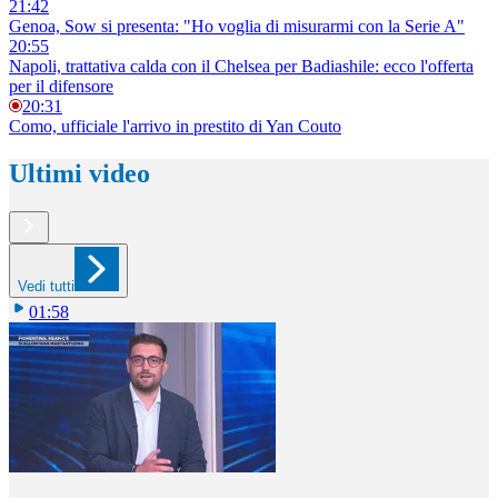
21:42
Genoa, Sow si presenta: "Ho voglia di misurarmi con la Serie A"
20:55
Napoli, trattativa calda con il Chelsea per Badiashile: ecco l'offerta
per il difensore
20:31
Como, ufficiale l'arrivo in prestito di Yan Couto
Ultimi video
Vedi tutti
01:58