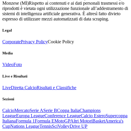
Monzese (MI)
Rispetto ai contenuti e ai dati personali trasmessi e/o
riprodotti è vietata ogni utilizzazione funzionale all’addestramento di
sistemi di intelligenza artificiale generativa. È altresì fatto divieto
espresso di utilizzare mezzi automatizzati di data scraping.
Legal
Corporate
Privacy Policy
Cookie Policy
Media
Video
Foto
Live e Risultati
Live
Diretta Calcio
Risultati e Classifiche
Sezioni
Calcio
Mercato
Serie A
Serie B
Coppa Italia
Champions
League
Europa League
Conference League
Calcio Estero
Supercoppa
Italiana
Formula 1
Formula E
MotoGP
Altri Motori
Basket
America's
Cup
Nations League
Tennis
Sci
Volley
Drive UP