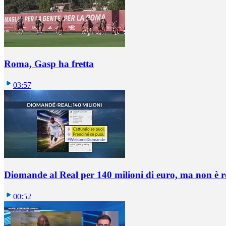
Roma, Gasp ha fretta
03:57
Diomande al Real per 140 milioni di euro, ma non è 
00:52