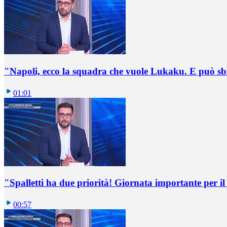
"Napoli, ecco la squadra che vuole Lukaku. E può sb
01:01
"Spalletti ha due priorità! Giornata importante per il 
00:57