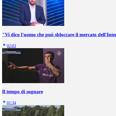
"Vi dico l'uomo che può sbloccare il mercato dell'Inte
02:03
Il tempo di sognare
01:34