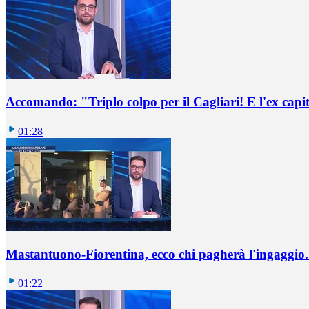
Accomando: "Triplo colpo per il Cagliari! E l'ex capi
01:28
Mastantuono-Fiorentina, ecco chi pagherà l'ingaggio. 
01:22