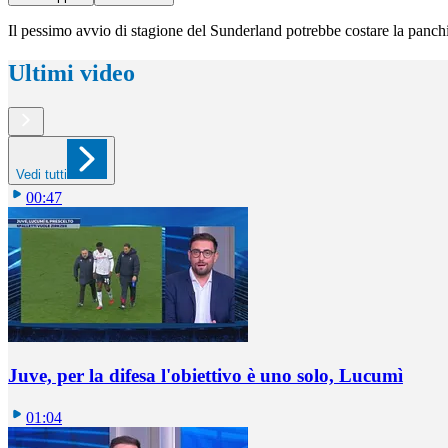
Il pessimo avvio di stagione del Sunderland potrebbe costare la panc
Ultimi video
Vedi tutti
00:47
Juve, per la difesa l'obiettivo è uno solo, Lucumì
01:04