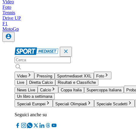
Video
Foto
Tennis
Drive UP
F1
MotoGp
Video
Pressing
Sportmediaset XXL
Foto
Live
Diretta Calcio
Risultati e Classifiche
News Live
Calcio
Coppa Italia
Supercoppa Italiana
Proba
Un libro a settimana
Speciali Europei
Speciali Olimpiadi
Speciale Scudetti
Seguici anche su