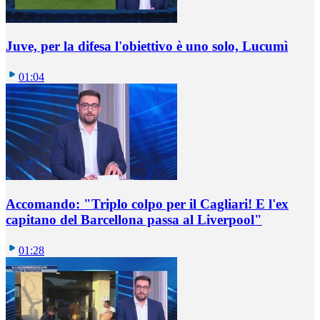
Juve, per la difesa l'obiettivo è uno solo, Lucumì
01:04
Accomando: "Triplo colpo per il Cagliari! E l'ex
capitano del Barcellona passa al Liverpool"
01:28