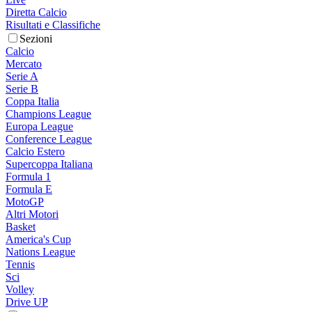
Diretta Calcio
Risultati e Classifiche
Sezioni
Calcio
Mercato
Serie A
Serie B
Coppa Italia
Champions League
Europa League
Conference League
Calcio Estero
Supercoppa Italiana
Formula 1
Formula E
MotoGP
Altri Motori
Basket
America's Cup
Nations League
Tennis
Sci
Volley
Drive UP