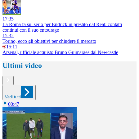
17:35
La Roma fa sul serio per Endrick in prestito dal Real: contatti
continui con il suo entourage
15:32
Torino, ecco gli obiettivi per chiudere il mercato
15:11
Arsenal, ufficiale acquisto Bruno Guimaraes dal Newcastle
Ultimi video
Vedi tutti
00:47