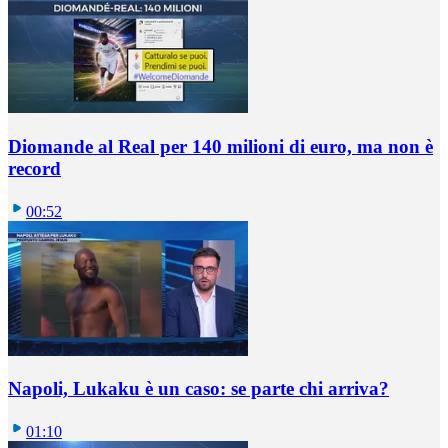
Diomande al Real per 140 milioni di euro, ma non è
record
00:52
Napoli, Lukaku è un caso: se parte chi arriva?
01:10