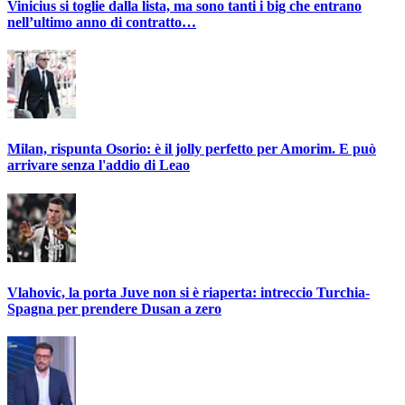
Vinicius si toglie dalla lista, ma sono tanti i big che entrano
nell’ultimo anno di contratto…
Milan, rispunta Osorio: è il jolly perfetto per Amorim. E può
arrivare senza l'addio di Leao
Vlahovic, la porta Juve non si è riaperta: intreccio Turchia-
Spagna per prendere Dusan a zero