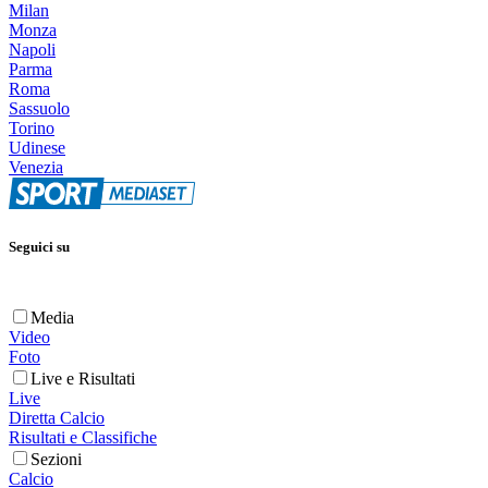
Milan
Monza
Napoli
Parma
Roma
Sassuolo
Torino
Udinese
Venezia
Seguici su
Media
Video
Foto
Live e Risultati
Live
Diretta Calcio
Risultati e Classifiche
Sezioni
Calcio