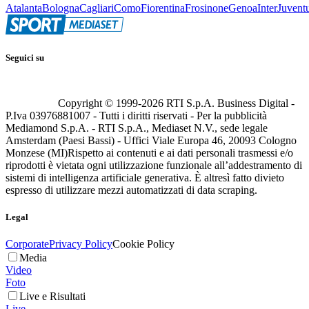
Atalanta
Bologna
Cagliari
Como
Fiorentina
Frosinone
Genoa
Inter
Juvent
Seguici su
Copyright © 1999-
2026
RTI S.p.A. Business Digital -
P.Iva 03976881007 - Tutti i diritti riservati - Per la pubblicità
Mediamond S.p.A. - RTI S.p.A., Mediaset N.V., sede legale
Amsterdam (Paesi Bassi) - Uffici Viale Europa 46, 20093 Cologno
Monzese (MI)
Rispetto ai contenuti e ai dati personali trasmessi e/o
riprodotti è vietata ogni utilizzazione funzionale all’addestramento di
sistemi di intelligenza artificiale generativa. È altresì fatto divieto
espresso di utilizzare mezzi automatizzati di data scraping.
Legal
Corporate
Privacy Policy
Cookie Policy
Media
Video
Foto
Live e Risultati
Live