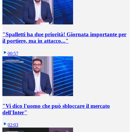
"Spalletti ha due priorità! Giornata importante per
il portiere, ma in attacco..."
00:57
"Vi dico l'uomo che può sbloccare il mercato
dell'Inter"
02:03