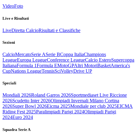
Video
Foto
Live e Risultati
Live
Diretta Calcio
Risultati e Classifiche
Sezioni
Calcio
Mercato
Serie A
Serie B
Coppa Italia
Champions
League
Europa League
Conference League
Calcio Estero
Supercoppa
Italiana
Formula 1
Formula E
MotoGP
Altri Motori
Basket
America's
Cup
Nations League
Tennis
Sci
Volley
Drive UP
Speciali
Mondiali 2026
Roland Garros 2026
Sportmediaset Live Riccione
2026
Scudetto Inter 2026
Olimpiadi Invernali Milano Cortina
2026
Super Bowl 2026
Eicma 2025
Mondiale per club 2025
EICMA
Riding Fest 2025
Paralimpiadi Parigi 2024
Olimpiadi Parigi
2024
Euro 2024
Squadra Serie A