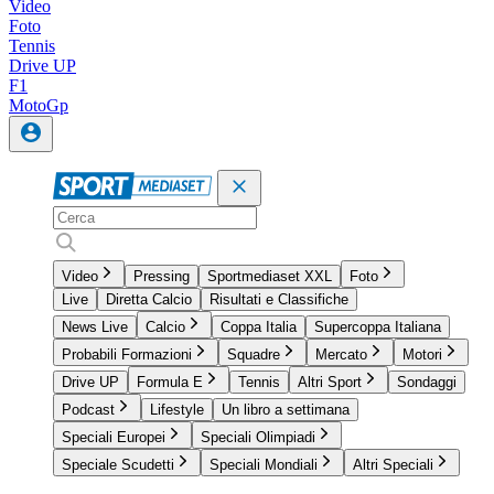
Video
Foto
Tennis
Drive UP
F1
MotoGp
Video
Pressing
Sportmediaset XXL
Foto
Live
Diretta Calcio
Risultati e Classifiche
News Live
Calcio
Coppa Italia
Supercoppa Italiana
Probabili Formazioni
Squadre
Mercato
Motori
Drive UP
Formula E
Tennis
Altri Sport
Sondaggi
Podcast
Lifestyle
Un libro a settimana
Speciali Europei
Speciali Olimpiadi
Speciale Scudetti
Speciali Mondiali
Altri Speciali