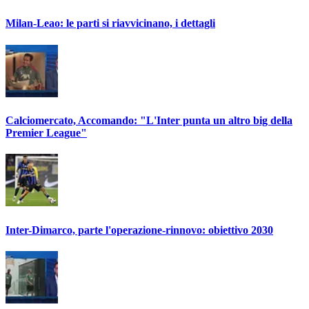
Milan-Leao: le parti si riavvicinano, i dettagli
Calciomercato, Accomando: "L'Inter punta un altro big della
Premier League"
Inter-Dimarco, parte l'operazione-rinnovo: obiettivo 2030