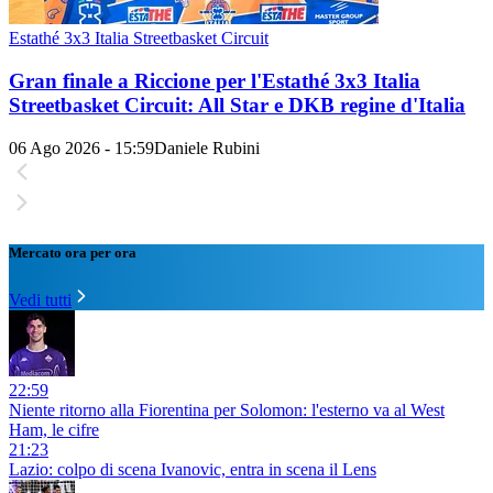
Estathé 3x3 Italia Streetbasket Circuit
Gran finale a Riccione per l'Estathé 3x3 Italia
Streetbasket Circuit: All Star e DKB regine d'Italia
06 Ago 2026 - 15:59
Daniele Rubini
Mercato ora per ora
Vedi tutti
22:59
Niente ritorno alla Fiorentina per Solomon: l'esterno va al West
Ham, le cifre
21:23
Lazio: colpo di scena Ivanovic, entra in scena il Lens