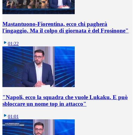
Mastantuono-Fiorentina, ecco chi pagherà
l'ingaggio. Ma il colpo di giornata è del Frosinone"
01:22
"Napoli, ecco la squadra che vuole Lukaku. E può
sbloccare un nome top in attacco"
01:01