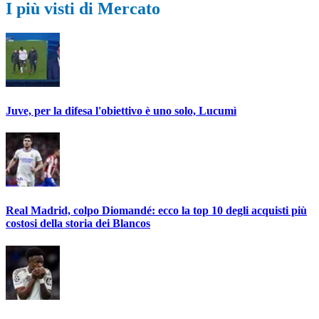
I più visti di Mercato
Juve, per la difesa l'obiettivo è uno solo, Lucumì
Real Madrid, colpo Diomandé: ecco la top 10 degli acquisti più
costosi della storia dei Blancos