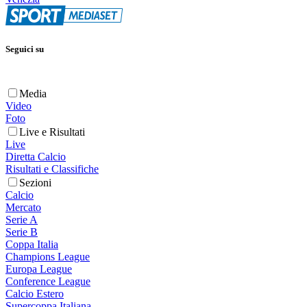
Seguici su
Media
Video
Foto
Live e Risultati
Live
Diretta Calcio
Risultati e Classifiche
Sezioni
Calcio
Mercato
Serie A
Serie B
Coppa Italia
Champions League
Europa League
Conference League
Calcio Estero
Supercoppa Italiana