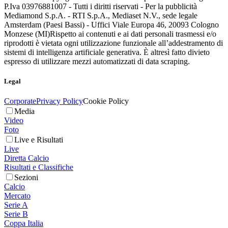
P.Iva 03976881007 - Tutti i diritti riservati - Per la pubblicità
Mediamond S.p.A. - RTI S.p.A., Mediaset N.V., sede legale
Amsterdam (Paesi Bassi) - Uffici Viale Europa 46, 20093 Cologno
Monzese (MI)
Rispetto ai contenuti e ai dati personali trasmessi e/o
riprodotti è vietata ogni utilizzazione funzionale all’addestramento di
sistemi di intelligenza artificiale generativa. È altresì fatto divieto
espresso di utilizzare mezzi automatizzati di data scraping.
Legal
Corporate
Privacy Policy
Cookie Policy
Media
Video
Foto
Live e Risultati
Live
Diretta Calcio
Risultati e Classifiche
Sezioni
Calcio
Mercato
Serie A
Serie B
Coppa Italia