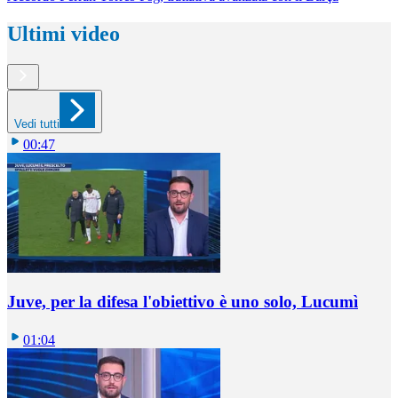
Ultimi video
Vedi tutti
00:47
Juve, per la difesa l'obiettivo è uno solo, Lucumì
01:04