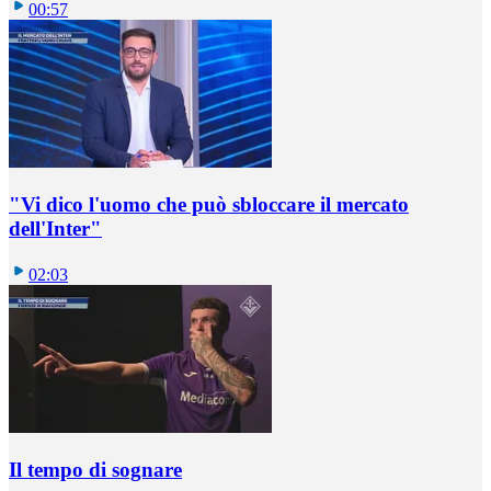
00:57
"Vi dico l'uomo che può sbloccare il mercato
dell'Inter"
02:03
Il tempo di sognare