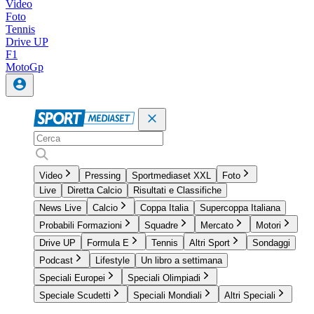
Video
Foto
Tennis
Drive UP
F1
MotoGp
Video
Pressing
Sportmediaset XXL
Foto
Live
Diretta Calcio
Risultati e Classifiche
News Live
Calcio
Coppa Italia
Supercoppa Italiana
Probabili Formazioni
Squadre
Mercato
Motori
Drive UP
Formula E
Tennis
Altri Sport
Sondaggi
Podcast
Lifestyle
Un libro a settimana
Speciali Europei
Speciali Olimpiadi
Speciale Scudetti
Speciali Mondiali
Altri Speciali