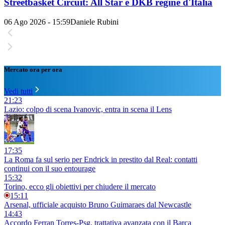
Streetbasket Circuit: All Star e DKB regine d'Italia
06 Ago 2026 - 15:59
Daniele Rubini
Mercato ora per ora
Vedi tutti
21:23
Lazio: colpo di scena Ivanovic, entra in scena il Lens
17:35
La Roma fa sul serio per Endrick in prestito dal Real: contatti
continui con il suo entourage
15:32
Torino, ecco gli obiettivi per chiudere il mercato
15:11
Arsenal, ufficiale acquisto Bruno Guimaraes dal Newcastle
14:43
Accordo Ferran Torres-Psg, trattativa avanzata con il Barça