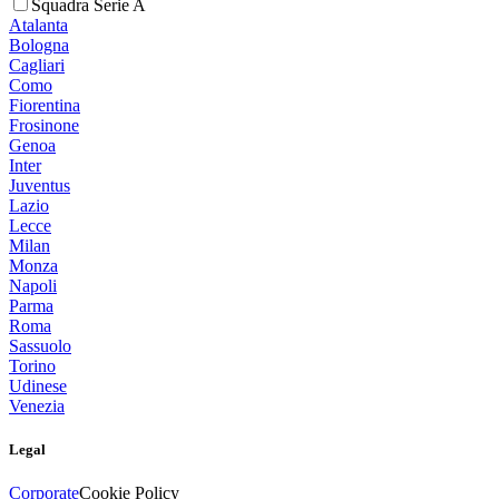
Squadra Serie A
Atalanta
Bologna
Cagliari
Como
Fiorentina
Frosinone
Genoa
Inter
Juventus
Lazio
Lecce
Milan
Monza
Napoli
Parma
Roma
Sassuolo
Torino
Udinese
Venezia
Legal
Corporate
Cookie Policy