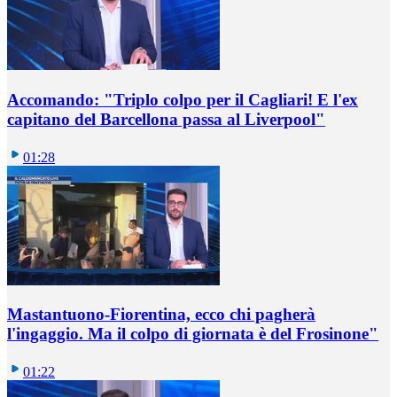
Accomando: "Triplo colpo per il Cagliari! E l'ex
capitano del Barcellona passa al Liverpool"
01:28
Mastantuono-Fiorentina, ecco chi pagherà
l'ingaggio. Ma il colpo di giornata è del Frosinone"
01:22