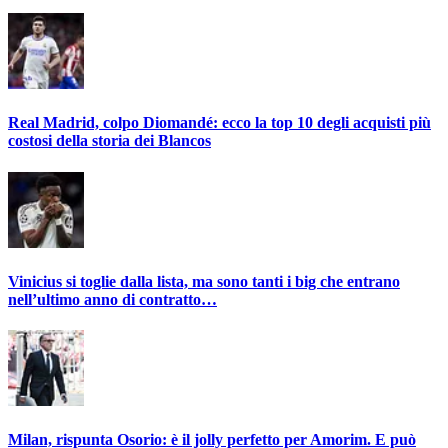
Real Madrid, colpo Diomandé: ecco la top 10 degli acquisti più
costosi della storia dei Blancos
Vinicius si toglie dalla lista, ma sono tanti i big che entrano
nell’ultimo anno di contratto…
Milan, rispunta Osorio: è il jolly perfetto per Amorim. E può