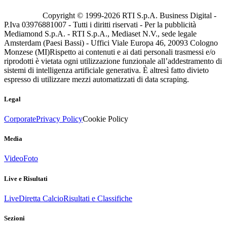
Copyright © 1999-
2026
RTI S.p.A. Business Digital -
P.Iva 03976881007 - Tutti i diritti riservati - Per la pubblicità
Mediamond S.p.A. - RTI S.p.A., Mediaset N.V., sede legale
Amsterdam (Paesi Bassi) - Uffici Viale Europa 46, 20093 Cologno
Monzese (MI)
Rispetto ai contenuti e ai dati personali trasmessi e/o
riprodotti è vietata ogni utilizzazione funzionale all’addestramento di
sistemi di intelligenza artificiale generativa. È altresì fatto divieto
espresso di utilizzare mezzi automatizzati di data scraping.
Legal
Corporate
Privacy Policy
Cookie Policy
Media
Video
Foto
Live e Risultati
Live
Diretta Calcio
Risultati e Classifiche
Sezioni