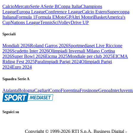
Calcio
Mercato
Serie A
Serie B
Coppa Italia
Champions
League
Europa League
Conference League
Calcio Estero
Supercoppa
Italiana
Formula 1
Formula E
MotoGP
Altri Motori
Basket
America's
Cup
Nations League
Tennis
Sci
Volley
Drive UP
Speciali
Mondiali 2026
Roland Garros 2026
Sportmediaset Live Riccione
2026
Scudetto Inter 2026
Olimpiadi Invernali Milano Cortina
2026
Super Bowl 2026
Eicma 2025
Mondiale per club 2025
EICMA
Riding Fest 2025
Paralimpiadi Parigi 2024
Olimpiadi Parigi
2024
Euro 2024
Squadra Serie A
Atalanta
Bologna
Cagliari
Como
Fiorentina
Frosinone
Genoa
Inter
Juvent
Seguici su
Copyright © 1999-
2026
RTI S.p.A. Business Digital -