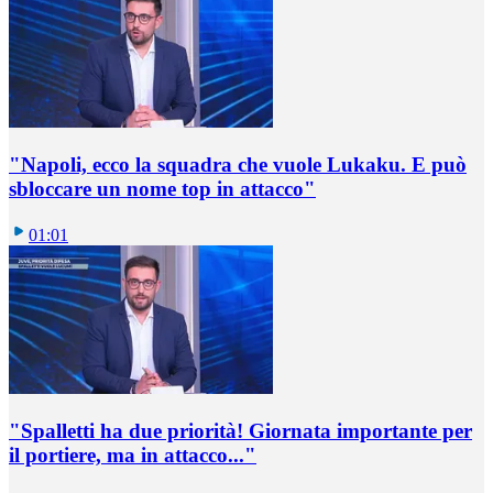
"Napoli, ecco la squadra che vuole Lukaku. E può
sbloccare un nome top in attacco"
01:01
"Spalletti ha due priorità! Giornata importante per
il portiere, ma in attacco..."