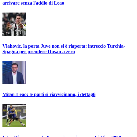
arrivare senza l'addio di Leao
Vlahovic, la porta Juve non si è riaperta: intreccio Turchia-
Spagna per prendere Dusan a zero
Milan-Leao: le parti si riavvicinano, i dettagli