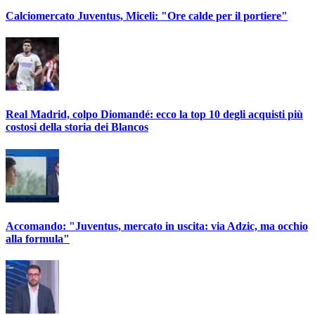
Calciomercato Juventus, Miceli: "Ore calde per il portiere"
Real Madrid, colpo Diomandé: ecco la top 10 degli acquisti più
costosi della storia dei Blancos
Accomando: "Juventus, mercato in uscita: via Adzic, ma occhio
alla formula"