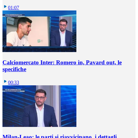
01:07
Calciomercato Inter: Romero in, Pavard out, le
specifiche
00:33
Milan-Leao: le parti si riavvicinano, i dettagli