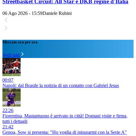
Streetbasket Circuit: All Star e DKB regine d'Italia
06 Ago 2026 - 15:59
Daniele Rubini
Mercato ora per ora
Vedi tutti
00:07
Napoli: dal Brasile la notizia di un contatto con Gabriel Jesus
22:26
Fiorentina, Mastantuono è arrivato in città! Domani visite e firma,
tutti i dettagli
21:42
Genoa, Sow si presenta: "Ho voglia di misurarmi con la Serie A"