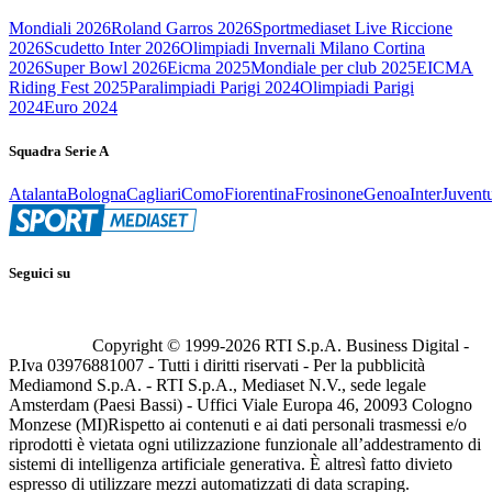
Mondiali 2026
Roland Garros 2026
Sportmediaset Live Riccione
2026
Scudetto Inter 2026
Olimpiadi Invernali Milano Cortina
2026
Super Bowl 2026
Eicma 2025
Mondiale per club 2025
EICMA
Riding Fest 2025
Paralimpiadi Parigi 2024
Olimpiadi Parigi
2024
Euro 2024
Squadra Serie A
Atalanta
Bologna
Cagliari
Como
Fiorentina
Frosinone
Genoa
Inter
Juvent
Seguici su
Copyright © 1999-
2026
RTI S.p.A. Business Digital -
P.Iva 03976881007 - Tutti i diritti riservati - Per la pubblicità
Mediamond S.p.A. - RTI S.p.A., Mediaset N.V., sede legale
Amsterdam (Paesi Bassi) - Uffici Viale Europa 46, 20093 Cologno
Monzese (MI)
Rispetto ai contenuti e ai dati personali trasmessi e/o
riprodotti è vietata ogni utilizzazione funzionale all’addestramento di
sistemi di intelligenza artificiale generativa. È altresì fatto divieto
espresso di utilizzare mezzi automatizzati di data scraping.