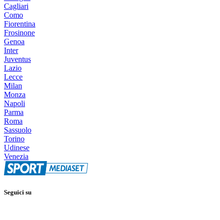
Cagliari
Como
Fiorentina
Frosinone
Genoa
Inter
Juventus
Lazio
Lecce
Milan
Monza
Napoli
Parma
Roma
Sassuolo
Torino
Udinese
Venezia
Seguici su