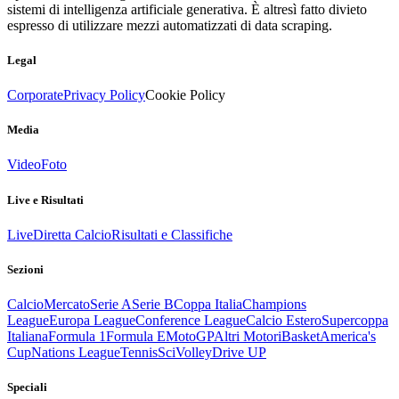
sistemi di intelligenza artificiale generativa. È altresì fatto divieto
espresso di utilizzare mezzi automatizzati di data scraping.
Legal
Corporate
Privacy Policy
Cookie Policy
Media
Video
Foto
Live e Risultati
Live
Diretta Calcio
Risultati e Classifiche
Sezioni
Calcio
Mercato
Serie A
Serie B
Coppa Italia
Champions
League
Europa League
Conference League
Calcio Estero
Supercoppa
Italiana
Formula 1
Formula E
MotoGP
Altri Motori
Basket
America's
Cup
Nations League
Tennis
Sci
Volley
Drive UP
Speciali