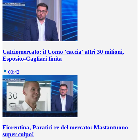
Calciomercato: il Como 'caccia' altri 30 milioni,
Esposito-Cagliari finita
00:42
Fiorentina, Paratici re del mercato: Mastantuono
super colpo!