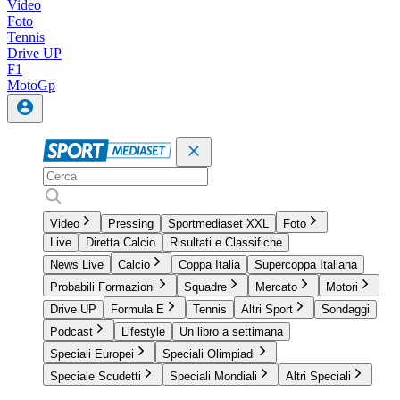
Video
Foto
Tennis
Drive UP
F1
MotoGp
Video
Pressing
Sportmediaset XXL
Foto
Live
Diretta Calcio
Risultati e Classifiche
News Live
Calcio
Coppa Italia
Supercoppa Italiana
Probabili Formazioni
Squadre
Mercato
Motori
Drive UP
Formula E
Tennis
Altri Sport
Sondaggi
Podcast
Lifestyle
Un libro a settimana
Speciali Europei
Speciali Olimpiadi
Speciale Scudetti
Speciali Mondiali
Altri Speciali