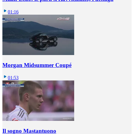
01:16
Morgan Midsummer Coupé
01:53
Il sogno Mastantuono