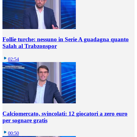
Follie turche: nessuno in Serie A guadagna quanto
Salah al Trabzonspor
02:54
Calciomercato, svincolati: 12 giocatori a zero euro
per sognare gratis
00:50