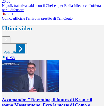
20:55
Napoli, trattativa calda con il Chelsea per Badiashile: ecco l'offerta
per il difensore
20:31
Como, ufficiale l'arrivo in prestito di Yan Couto
Ultimi video
Vedi tutti
01:58
Accomando: "Fiorentina, il futuro di Kean e il
sogno Mastantuono. Ecco le mosse di Como e