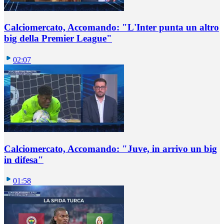
Calciomercato, Accomando: "L'Inter punta un altro
big della Premier League"
02:07
Calciomercato, Accomando: "Juve, in arrivo un big
in difesa"
01:58