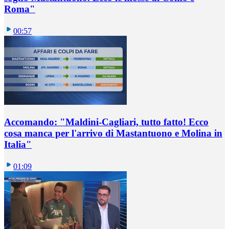
Roma"
00:57
Accomando: "Maldini-Cagliari, tutto fatto! Ecco
cosa manca per l'arrivo di Mastantuono e Molina in
Italia"
01:09