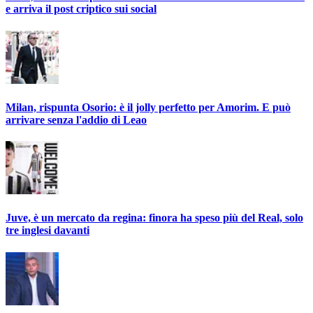
e arriva il post criptico sui social
Milan, rispunta Osorio: è il jolly perfetto per Amorim. E può
arrivare senza l'addio di Leao
Juve, è un mercato da regina: finora ha speso più del Real, solo
tre inglesi davanti