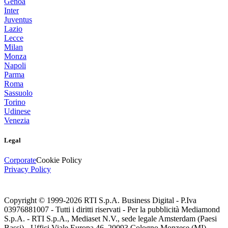
Genoa
Inter
Juventus
Lazio
Lecce
Milan
Monza
Napoli
Parma
Roma
Sassuolo
Torino
Udinese
Venezia
Legal
Corporate
Cookie Policy
Privacy Policy
Copyright © 1999-
2026
RTI S.p.A. Business Digital - P.Iva
03976881007 - Tutti i diritti riservati - Per la pubblicità Mediamond
S.p.A. - RTI S.p.A., Mediaset N.V., sede legale Amsterdam (Paesi
Bassi) - Uffici Viale Europa 46, 20093 Cologno Monzese (MI)