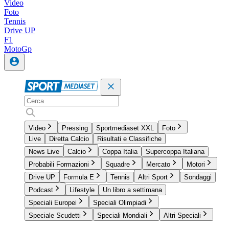
Video
Foto
Tennis
Drive UP
F1
MotoGp
Video
Pressing
Sportmediaset XXL
Foto
Live
Diretta Calcio
Risultati e Classifiche
News Live
Calcio
Coppa Italia
Supercoppa Italiana
Probabili Formazioni
Squadre
Mercato
Motori
Drive UP
Formula E
Tennis
Altri Sport
Sondaggi
Podcast
Lifestyle
Un libro a settimana
Speciali Europei
Speciali Olimpiadi
Speciale Scudetti
Speciali Mondiali
Altri Speciali