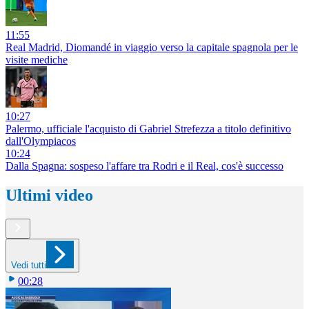
11:55
Real Madrid, Diomandé in viaggio verso la capitale spagnola per le
visite mediche
10:27
Palermo, ufficiale l'acquisto di Gabriel Strefezza a titolo definitivo
dall'Olympiacos
10:24
Dalla Spagna: sospeso l'affare tra Rodri e il Real, cos'è successo
Ultimi video
Vedi tutti
00:28