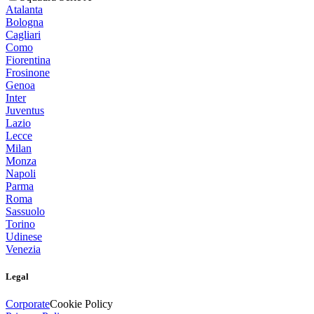
Atalanta
Bologna
Cagliari
Como
Fiorentina
Frosinone
Genoa
Inter
Juventus
Lazio
Lecce
Milan
Monza
Napoli
Parma
Roma
Sassuolo
Torino
Udinese
Venezia
Legal
Corporate
Cookie Policy