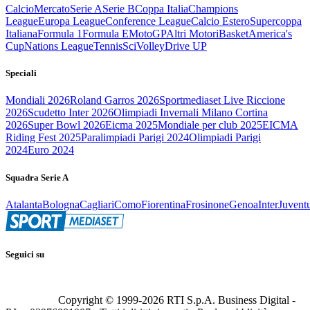
Calcio
Mercato
Serie A
Serie B
Coppa Italia
Champions
League
Europa League
Conference League
Calcio Estero
Supercoppa
Italiana
Formula 1
Formula E
MotoGP
Altri Motori
Basket
America's
Cup
Nations League
Tennis
Sci
Volley
Drive UP
Speciali
Mondiali 2026
Roland Garros 2026
Sportmediaset Live Riccione
2026
Scudetto Inter 2026
Olimpiadi Invernali Milano Cortina
2026
Super Bowl 2026
Eicma 2025
Mondiale per club 2025
EICMA
Riding Fest 2025
Paralimpiadi Parigi 2024
Olimpiadi Parigi
2024
Euro 2024
Squadra Serie A
Atalanta
Bologna
Cagliari
Como
Fiorentina
Frosinone
Genoa
Inter
Juvent
Seguici su
Copyright © 1999-
2026
RTI S.p.A. Business Digital -