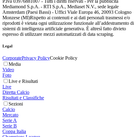
P.Iva 03976881007 - Tutti i diritti riservati - Per la pubblicità
Mediamond S.p.A. - RTI S.p.A., Mediaset N.V., sede legale
Amsterdam (Paesi Bassi) - Uffici Viale Europa 46, 20093 Cologno
Monzese (MI)
Rispetto ai contenuti e ai dati personali trasmessi e/o
riprodotti è vietata ogni utilizzazione funzionale all’addestramento di
sistemi di intelligenza artificiale generativa. È altresì fatto divieto
espresso di utilizzare mezzi automatizzati di data scraping.
Legal
Corporate
Privacy Policy
Cookie Policy
Media
Video
Foto
Live e Risultati
Live
Diretta Calcio
Risultati e Classifiche
Sezioni
Calcio
Mercato
Serie A
Serie B
Coppa Italia
Champions League