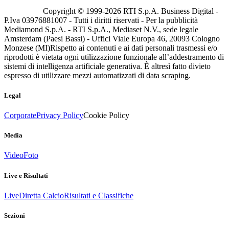
Copyright © 1999-
2026
RTI S.p.A. Business Digital -
P.Iva 03976881007 - Tutti i diritti riservati - Per la pubblicità
Mediamond S.p.A. - RTI S.p.A., Mediaset N.V., sede legale
Amsterdam (Paesi Bassi) - Uffici Viale Europa 46, 20093 Cologno
Monzese (MI)
Rispetto ai contenuti e ai dati personali trasmessi e/o
riprodotti è vietata ogni utilizzazione funzionale all’addestramento di
sistemi di intelligenza artificiale generativa. È altresì fatto divieto
espresso di utilizzare mezzi automatizzati di data scraping.
Legal
Corporate
Privacy Policy
Cookie Policy
Media
Video
Foto
Live e Risultati
Live
Diretta Calcio
Risultati e Classifiche
Sezioni