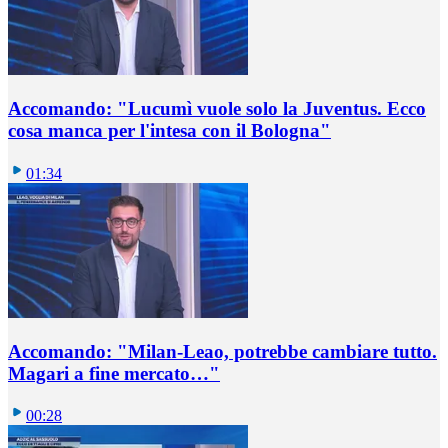
Accomando: "Lucumì vuole solo la Juventus. Ecco
cosa manca per l'intesa con il Bologna"
01:34
Accomando: "Milan-Leao, potrebbe cambiare tutto.
Magari a fine mercato…"
00:28