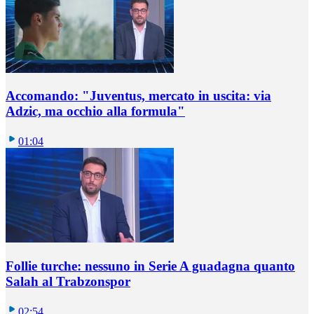
Accomando: "Juventus, mercato in uscita: via
Adzic, ma occhio alla formula"
01:04
Follie turche: nessuno in Serie A guadagna quanto
Salah al Trabzonspor
02:54