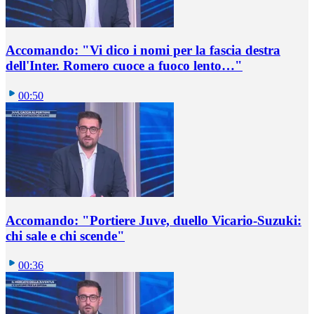
Accomando: "Vi dico i nomi per la fascia destra
dell'Inter. Romero cuoce a fuoco lento…"
00:50
Accomando: "Portiere Juve, duello Vicario-Suzuki:
chi sale e chi scende"
00:36