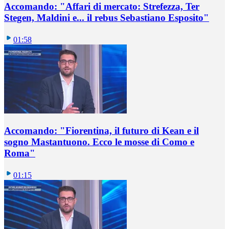
Accomando: "Affari di mercato: Strefezza, Ter
Stegen, Maldini e... il rebus Sebastiano Esposito"
01:58
Accomando: "Fiorentina, il futuro di Kean e il
sogno Mastantuono. Ecco le mosse di Como e
Roma"
01:15