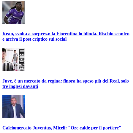
Kean, svolta a sorpresa: la Fiorentina lo blinda. Rischio scontro
e arriva il post criptico sui social
Juve, è un mercato da regina: finora ha speso più del Real, solo
tre inglesi davanti
Calciomercato Juventus, Miceli: "Ore calde per il portiere"