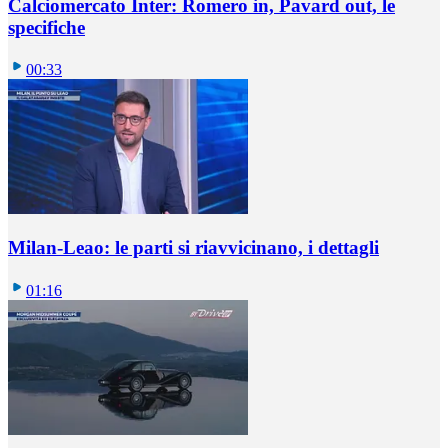
Calciomercato Inter: Romero in, Pavard out, le
specifiche
00:33
Milan-Leao: le parti si riavvicinano, i dettagli
01:16