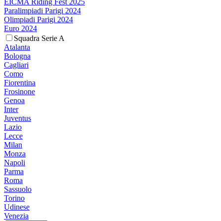
EICMA Riding Fest 2025
Paralimpiadi Parigi 2024
Olimpiadi Parigi 2024
Euro 2024
Squadra Serie A
Atalanta
Bologna
Cagliari
Como
Fiorentina
Frosinone
Genoa
Inter
Juventus
Lazio
Lecce
Milan
Monza
Napoli
Parma
Roma
Sassuolo
Torino
Udinese
Venezia