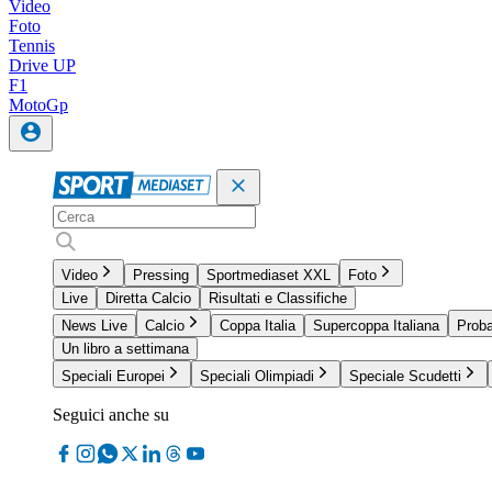
Video
Foto
Tennis
Drive UP
F1
MotoGp
Video
Pressing
Sportmediaset XXL
Foto
Live
Diretta Calcio
Risultati e Classifiche
News Live
Calcio
Coppa Italia
Supercoppa Italiana
Proba
Un libro a settimana
Speciali Europei
Speciali Olimpiadi
Speciale Scudetti
Seguici anche su