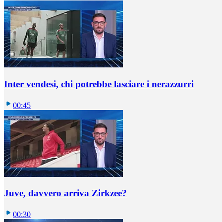
Inter vendesi, chi potrebbe lasciare i nerazzurri
00:45
Juve, davvero arriva Zirkzee?
00:30