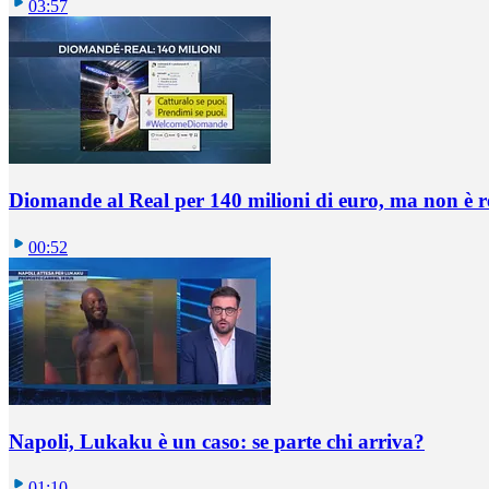
03:57
Diomande al Real per 140 milioni di euro, ma non è 
00:52
Napoli, Lukaku è un caso: se parte chi arriva?
01:10