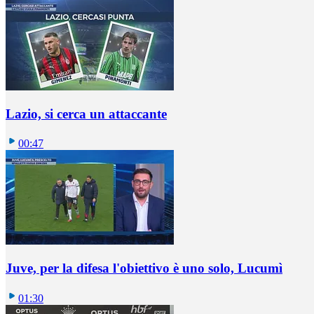
Lazio, si cerca un attaccante
00:47
Juve, per la difesa l'obiettivo è uno solo, Lucumì
01:30