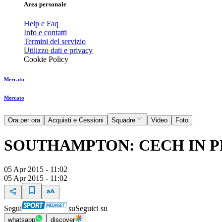
Area personale
Help e Faq
Info e contatti
Termini del servizio
Utilizzo dati e privacy
Cookie Policy
Mercato
Mercato
Ora per ora
Acquisti e Cessioni
Squadre
Video
Foto
SOUTHAMPTON: CECH IN P
05 Apr 2015 - 11:02
05 Apr 2015 - 11:02
Segui
su
Seguici su
whatsapp
discover