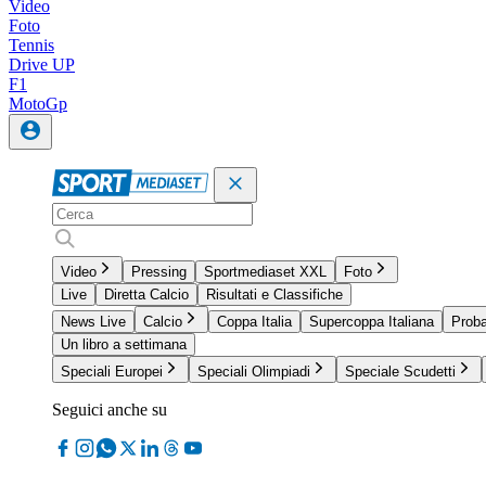
Video
Foto
Tennis
Drive UP
F1
MotoGp
Video
Pressing
Sportmediaset XXL
Foto
Live
Diretta Calcio
Risultati e Classifiche
News Live
Calcio
Coppa Italia
Supercoppa Italiana
Proba
Un libro a settimana
Speciali Europei
Speciali Olimpiadi
Speciale Scudetti
Seguici anche su