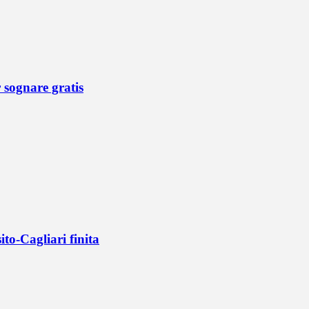
r sognare gratis
ito-Cagliari finita