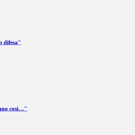
n difesa"
anno così…"