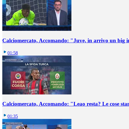
Calciomercato, Accomando: "Juve, in arrivo un big i
01:58
Calciomercato, Accomando: "Leao resta? Le cose st
01:35