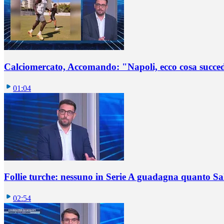
Calciomercato, Accomando: "Napoli, ecco cosa succ
01:04
Follie turche: nessuno in Serie A guadagna quanto S
02:54