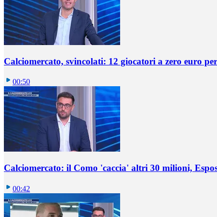
Calciomercato, svincolati: 12 giocatori a zero euro pe
00:50
Calciomercato: il Como 'caccia' altri 30 milioni, Espos
00:42