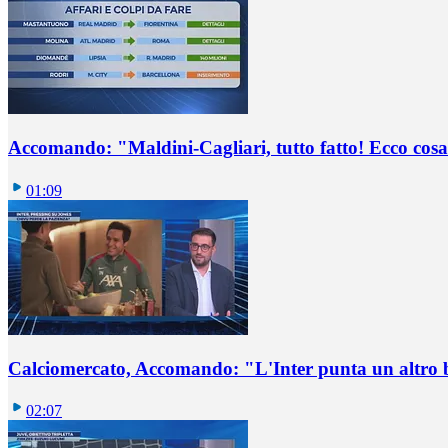
Accomando: "Maldini-Cagliari, tutto fatto! Ecco cosa
01:09
Calciomercato, Accomando: "L'Inter punta un altro 
02:07