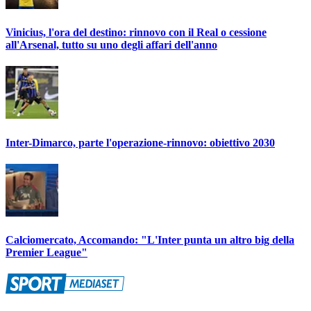
Vinicius, l'ora del destino: rinnovo con il Real o cessione
all'Arsenal, tutto su uno degli affari dell'anno
Inter-Dimarco, parte l'operazione-rinnovo: obiettivo 2030
Calciomercato, Accomando: "L'Inter punta un altro big della
Premier League"