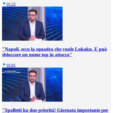
01:22
"Napoli, ecco la squadra che vuole Lukaku. E può
sbloccare un nome top in attacco"
01:01
"Spalletti ha due priorità! Giornata importante per