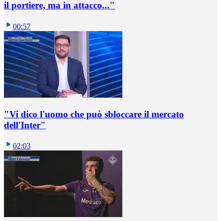
il portiere, ma in attacco..."
00:57
"Vi dico l'uomo che può sbloccare il mercato
dell'Inter"
02:03