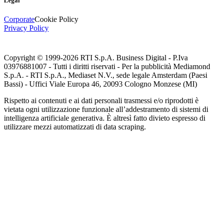
Legal
Corporate
Cookie Policy
Privacy Policy
Copyright © 1999-
2026
RTI S.p.A. Business Digital - P.Iva
03976881007 - Tutti i diritti riservati - Per la pubblicità Mediamond
S.p.A. - RTI S.p.A., Mediaset N.V., sede legale Amsterdam (Paesi
Bassi) - Uffici Viale Europa 46, 20093 Cologno Monzese (MI)
Rispetto ai contenuti e ai dati personali trasmessi e/o riprodotti è
vietata ogni utilizzazione funzionale all’addestramento di sistemi di
intelligenza artificiale generativa. È altresì fatto divieto espresso di
utilizzare mezzi automatizzati di data scraping.