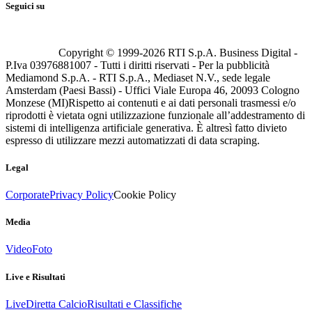
Seguici su
Copyright © 1999-
2026
RTI S.p.A. Business Digital -
P.Iva 03976881007 - Tutti i diritti riservati - Per la pubblicità
Mediamond S.p.A. - RTI S.p.A., Mediaset N.V., sede legale
Amsterdam (Paesi Bassi) - Uffici Viale Europa 46, 20093 Cologno
Monzese (MI)
Rispetto ai contenuti e ai dati personali trasmessi e/o
riprodotti è vietata ogni utilizzazione funzionale all’addestramento di
sistemi di intelligenza artificiale generativa. È altresì fatto divieto
espresso di utilizzare mezzi automatizzati di data scraping.
Legal
Corporate
Privacy Policy
Cookie Policy
Media
Video
Foto
Live e Risultati
Live
Diretta Calcio
Risultati e Classifiche