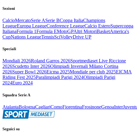
Sezioni
Calcio
Mercato
Serie A
Serie B
Coppa Italia
Champions
League
Europa League
Conference League
Calcio Estero
Supercoppa
Italiana
Formula 1
Formula E
MotoGP
Altri Motori
Basket
America's
Cup
Nations League
Tennis
Sci
Volley
Drive UP
Speciali
Mondiali 2026
Roland Garros 2026
Sportmediaset Live Riccione
2026
Scudetto Inter 2026
Olimpiadi Invernali Milano Cortina
2026
Super Bowl 2026
Eicma 2025
Mondiale per club 2025
EICMA
Riding Fest 2025
Paralimpiadi Parigi 2024
Olimpiadi Parigi
2024
Euro 2024
Squadra Serie A
Atalanta
Bologna
Cagliari
Como
Fiorentina
Frosinone
Genoa
Inter
Juvent
Seguici su