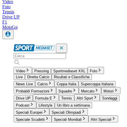
Video
Foto
Tennis
Drive UP
F1
MotoGp
Video
Pressing
Sportmediaset XXL
Foto
Live
Diretta Calcio
Risultati e Classifiche
News Live
Calcio
Coppa Italia
Supercoppa Italiana
Probabili Formazioni
Squadre
Mercato
Motori
Drive UP
Formula E
Tennis
Altri Sport
Sondaggi
Podcast
Lifestyle
Un libro a settimana
Speciali Europei
Speciali Olimpiadi
Speciale Scudetti
Speciali Mondiali
Altri Speciali