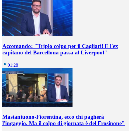
Accomando: "Triplo colpo per il Cagliari! E l'ex
capitano del Barcellona passa al Liverpool"
01:28
Mastantuono-Fiorentina, ecco chi pagherà
l'ingaggio. Ma il colpo di giornata è del Frosinone"