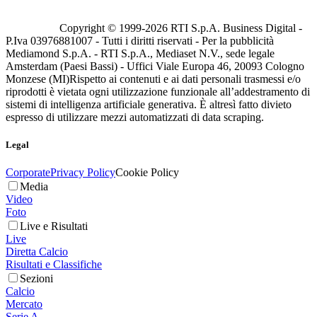
Copyright © 1999-
2026
RTI S.p.A. Business Digital -
P.Iva 03976881007 - Tutti i diritti riservati - Per la pubblicità
Mediamond S.p.A. - RTI S.p.A., Mediaset N.V., sede legale
Amsterdam (Paesi Bassi) - Uffici Viale Europa 46, 20093 Cologno
Monzese (MI)
Rispetto ai contenuti e ai dati personali trasmessi e/o
riprodotti è vietata ogni utilizzazione funzionale all’addestramento di
sistemi di intelligenza artificiale generativa. È altresì fatto divieto
espresso di utilizzare mezzi automatizzati di data scraping.
Legal
Corporate
Privacy Policy
Cookie Policy
Media
Video
Foto
Live e Risultati
Live
Diretta Calcio
Risultati e Classifiche
Sezioni
Calcio
Mercato
Serie A