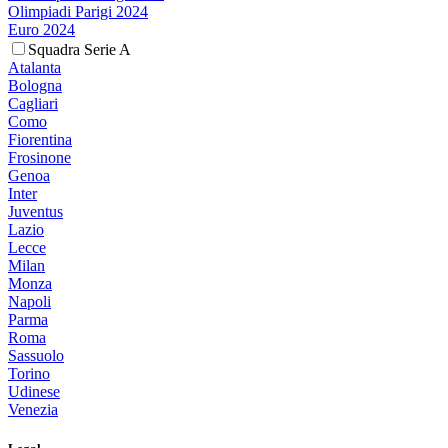
Olimpiadi Parigi 2024
Euro 2024
Squadra Serie A
Atalanta
Bologna
Cagliari
Como
Fiorentina
Frosinone
Genoa
Inter
Juventus
Lazio
Lecce
Milan
Monza
Napoli
Parma
Roma
Sassuolo
Torino
Udinese
Venezia