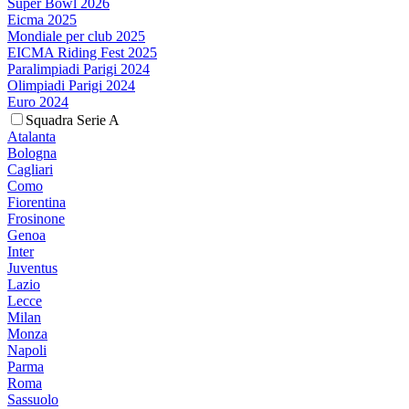
Super Bowl 2026
Eicma 2025
Mondiale per club 2025
EICMA Riding Fest 2025
Paralimpiadi Parigi 2024
Olimpiadi Parigi 2024
Euro 2024
Squadra Serie A
Atalanta
Bologna
Cagliari
Como
Fiorentina
Frosinone
Genoa
Inter
Juventus
Lazio
Lecce
Milan
Monza
Napoli
Parma
Roma
Sassuolo